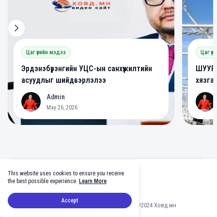
Цаг үеийн мэдээ
Цаг үе
Эрдэнэбүрэнгийн УЦС-ын санхүүжилтийн
ШУУРХ
асуудлыг шийдвэрлэлээ
хязга
Admin
A
A
May 26, 2026
Footer
This website uses cookies to ensure you receive
facebook
twitter
github
tiktok
the best possible experience.
Learn More
Accept
Мэдээлэл зөвшөөрөлгүй хуулбарлахыг хориглоно ©2024 Ховд.мн