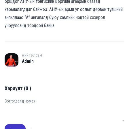
оршдог АНУ-ын тэнгисийн цэргийн агаарын баазад
харьяалагддаг байжээ. АНУ-ын арми уг ослыг дөрвөн түвшний
ангиллаас “А” ангилалд буюу хамгийн ноцтой хохирол
учруулсанд тооцсон байна.
НИЙТЭЛСЭН
A
Admin
Хариулт
(
0
)