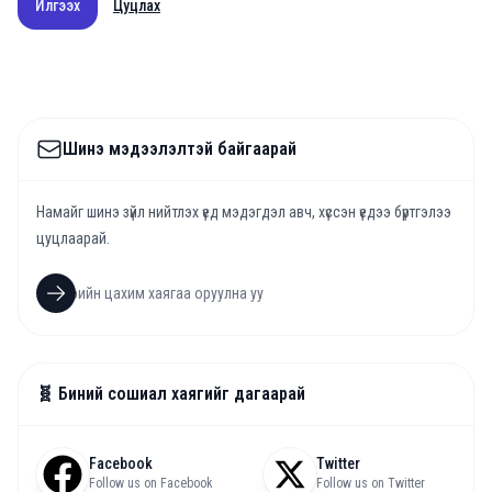
Илгээх
Цуцлах
Шинэ мэдээлэлтэй байгаарай
Намайг шинэ зүйл нийтлэх үед мэдэгдэл авч, хүссэн үедээ бүртгэлээ
цуцлаарай.
🧬 Биний сошиал хаягийг дагаарай
Facebook
Twitter
Follow us on Facebook
Follow us on Twitter