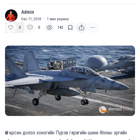
Admin
A
Dec 11, 2018
·
1
мин уншина
0
0
142
Өнгөрсөн долоо хоногийн Пүрэв гарагийн шөнө Японы эргийн