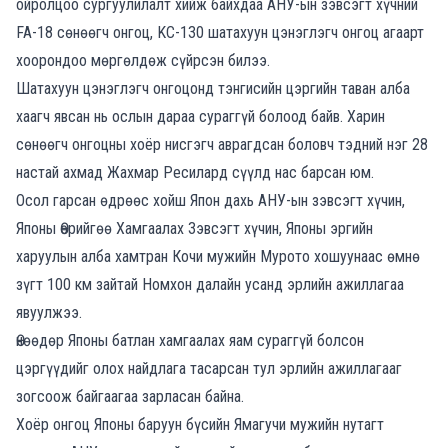
ойролцоо сургуулилалт хийж байхдаа
АНУ-ын зэвсэгт хүчний
FA-18 сөнөөгч онгоц, KC-130 шатахуун цэнэглэгч онгоц агаарт
хоорондоо мөргөлдөж сүйрсэн билээ.
Шатахуун цэнэглэгч онгоцонд тэнгисийн цэргийн таван алба
хаагч явсан нь ослын дараа сураггүй болоод байв. Харин
сөнөөгч онгоцны хоёр нисгэгч аврагдсан боловч тэдний нэг 28
настай ахмад Жахмар Ресилард сүүлд нас барсан юм.
Осол гарсан өдрөөс хойш Япон дахь АНУ-ын зэвсэгт хүчин,
Японы Өөрийгөө Хамгаалах Зэвсэгт хүчин, Японы эргийн
харуулын алба хамтран Кочи мужийн Мурото хошуунаас өмнө
зүгт 100 км зайтай Номхон далайн усанд эрлийн ажиллагаа
явуулжээ.
Өнөөдөр Японы батлан хамгаалах яам сураггүй болсон
цэргүүдийг олох найдлага тасарсан тул эрлийн ажиллагааг
зогсоож байгаагаа зарласан байна.
Хоёр онгоц Японы баруун бүсийн Ямагучи мужийн нутагт