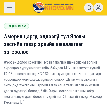
khovd.mn
Цаг үеийн мэдээ
Америк цэргүүд олдоогүй тул Японы
засгийн газар эрлийн ажиллагааг
зогсоолоо
Өнгөрсөн долоо хоногийн Пүрэв гарагийн шөнө Японы эргийн
ойролцоо сургуулилалт хийж байхдаа АНУ-ын зэвсэгт хүчний
FA-18 сөнөөгч онгоц, KC-130 шатахуун цэнэглэгч онгоц агаарт
хоорондоо мөргөлдөж сүйрсэн билээ. Шатахуун цэнэглэгч
онгоцонд тэнгисийн цэргийн таван алба хаагч явсан нь ослын
дараа сураггүй болоод байв. Харин сөнөөгч онгоцны хоёр
нисгэгч аврагдсан боловч тэдний нэг 28 настай ахмад Жахмар
Ресилард […]