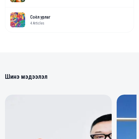
Соёл урлаг
4
Articles
Шинэ мэдээлэл
0
0