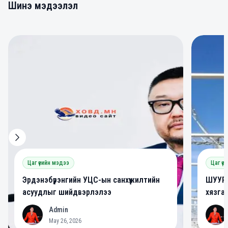
Шинэ мэдээлэл
0
0
Цаг үеийн мэдээ
Цаг үе
Эрдэнэбүрэнгийн УЦС-ын санхүүжилтийн
ШУУРХ
асуудлыг шийдвэрлэлээ
хязга
Admin
A
A
May 26, 2026