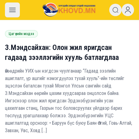
khovd.mn
Цаг үеийн мэдээ
З.Мэндсайхан: Олон жил яригдсан
гадаад зээллэгийн хууль батлагдлаа
Өнөөдрийн УИХ-ын нэгдсэн чуулганаар “Гадаад зээлийн
ашиглалт, үр ашгийг нэмэгдүүлэх тухай хууль”-ийн төслийг
эцэслэн баталсан тухай Монгол Улсын сангийн сайд
З.Мэндсайхан өөрийн цахим хуудсаараа онцолсон байна.
Ингэснээр олон жил яригдсан Эрдэнэбүрэнгийн усан
цахилгаан станц, Газрын тос боловсруулах үйлдвэр барих
төслүүд урагшлахаар болжээ. Эрдэнэбүрэнгийн УЦС
ашиглалтад орсноор: • Баруун бүс буюу Баян-Өлгий, Говь-Алтай,
Завхан, Увс, Ховд […]