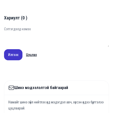
Хариулт
(
0
)
Илгээх
Цуцлах
Шинэ мэдээлэлтэй байгаарай
Намайг шинэ зүйл нийтлэх үед мэдэгдэл авч, хүссэн үедээ бүртгэлээ
цуцлаарай.