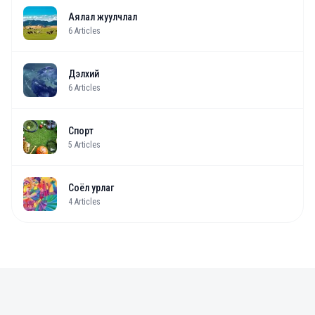
Аялал жуулчлал
6
Articles
Дэлхий
6
Articles
Спорт
5
Articles
Соёл урлаг
4
Articles