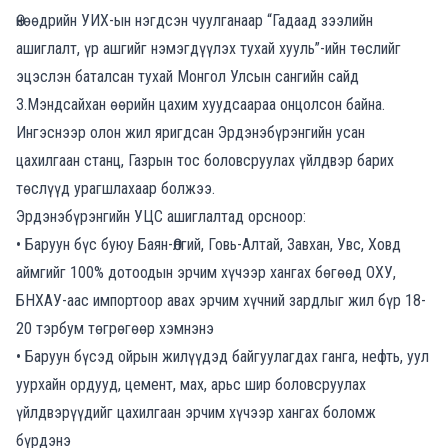
Өнөөдрийн УИХ-ын нэгдсэн чуулганаар “Гадаад зээлийн
ашиглалт, үр ашгийг нэмэгдүүлэх тухай хууль”-ийн төслийг
эцэслэн баталсан тухай Монгол Улсын сангийн сайд
З.Мэндсайхан өөрийн цахим хуудсаараа онцолсон байна.
Ингэснээр олон жил яригдсан Эрдэнэбүрэнгийн усан
цахилгаан станц, Газрын тос боловсруулах үйлдвэр барих
төслүүд урагшлахаар болжээ.
Эрдэнэбүрэнгийн УЦС ашиглалтад орсноор:
• Баруун бүс буюу Баян-Өлгий, Говь-Алтай, Завхан, Увс, Ховд
аймгийг 100% дотоодын эрчим хүчээр хангах бөгөөд ОХУ,
БНХАУ-аас импортоор авах эрчим хүчний зардлыг жил бүр 18-
20 тэрбум төгрөгөөр хэмнэнэ
• Баруун бүсэд ойрын жилүүдэд байгуулагдах ганга, нефть, уул
уурхайн ордууд, цемент, мах, арьс шир боловсруулах
үйлдвэрүүдийг цахилгаан эрчим хүчээр хангах боломж
бүрдэнэ