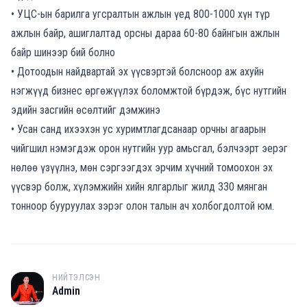
• УЦС-ын барилга угсралтын ажлын үед 800-1000 хүн түр
ажлын байр, ашиглалтад орсны дараа 60-80 байнгын ажлын
байр шинээр бий болно
• Дотоодын найдвартай эх үүсвэртэй болсноор аж ахуйн
нэгжүүд бизнес өргөжүүлэх боломжтой бүрдэж, бүс нутгийн
эдийн засгийн өсөлтийг дэмжинэ
• Усан санд ихээхэн ус хуримтлагдсанаар орчны агаарын
чийгшил нэмэгдэж орон нутгийн уур амьсгал, бэлчээрт эерэг
нөлөө үзүүлнэ, мөн сэргээгдэх эрчим хүчний томоохон эх
үүсвэр болж, хүлэмжийн хийн ялгарлыг жилд 330 мянган
тонноор бууруулах зэрэг олон талын ач холбогдолтой юм.
НИЙТЭЛСЭН
A
Admin