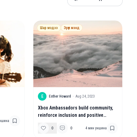
Шар мэдээ
Эрүүл мэнд
E
Esther Howard
·
Aug 24, 2023
Xbox Ambassadors build community,
reinforce inclusion and positive
ншина
gaming
0
0
4
мин уншина