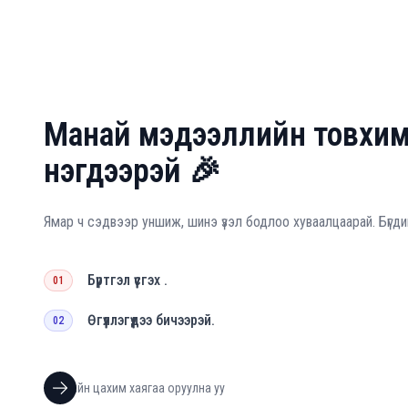
Манай мэдээллийн товхи
нэгдээрэй 🎉
Ямар ч сэдвээр уншиж, шинэ үзэл бодлоо хуваалцаарай. Бүгди
Бүртгэл үүсгэх .
01
Өгүүллэгүүдээ бичээрэй.
02