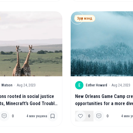
Эрүүл мэнд
E
in Watson
·
Aug 24, 2023
Esther Howard
·
Aug 24, 2023
ons rooted in social justice
New Orleans Game Camp cre
s, Minecraft’s Good Trouble
opportunities for a more div
lp build a better world.
pipeline into the gaming ind
0
4
мин уншина
0
0
4
мин у