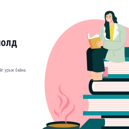
молд
йг урьж байна.