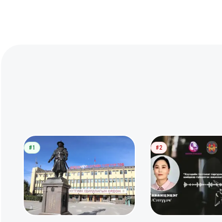
#1
#2