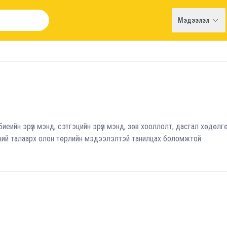
Мэдээлэл
а биеийн эрүүл мэнд, сэтгэцийн эрүүл мэнд, зөв хооллолт, дасгал хөдөлг
ний талаарх олон төрлийн мэдээлэлтэй танилцах боломжтой.