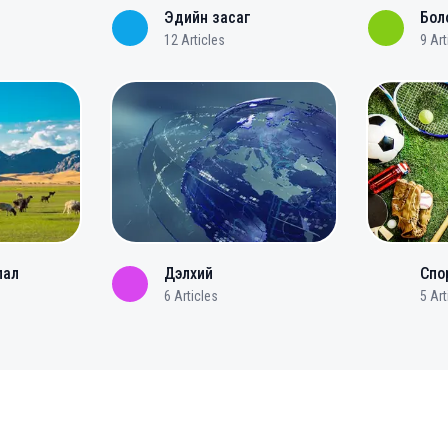
Эдийн засаг
Бол
12
Articles
9
Art
лал
Дэлхий
Спо
6
Articles
5
Art