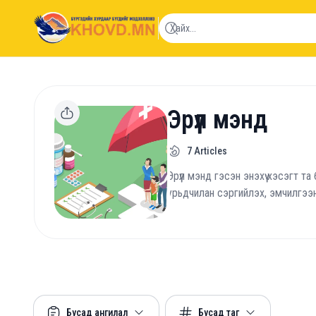
khovd.mn
Эрүүл мэнд
7
Articles
Эрүүл мэнд гэсэн энэхүү хэсэгт т
урьдчилан сэргийлэх, эмчилгээ
Бусад ангилал
Бусад таг