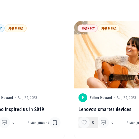
г
Эрүүл мэнд
Подкаст
Эрүүл мэнд
E
r Howard
·
Aug 24, 2023
Esther Howard
·
Aug 24, 2023
o inspired us in 2019
Lenovo’s smarter devices
0
4
мин уншина
0
0
4
мин у