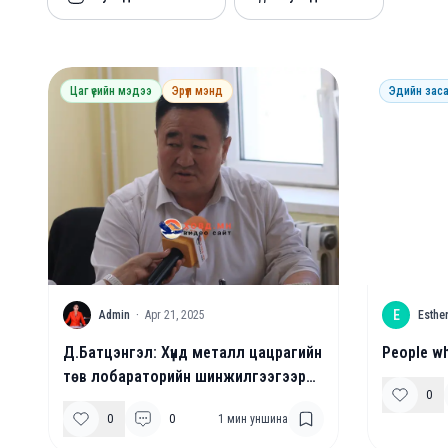
Цаг үеийн мэдээ
Эрүүл мэнд
Эдийн заса
A
E
Admin
·
Apr 21, 2025
Esthe
Д.Батцэнгэл: Хүнд металл цацрагийн
People wh
төв лобараторийн шинжилгээгээр
0
цацраг идэвхийн нөлөө илрээгүй
0
0
1
мин уншина