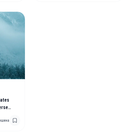
ates
erse
ustry
ншина