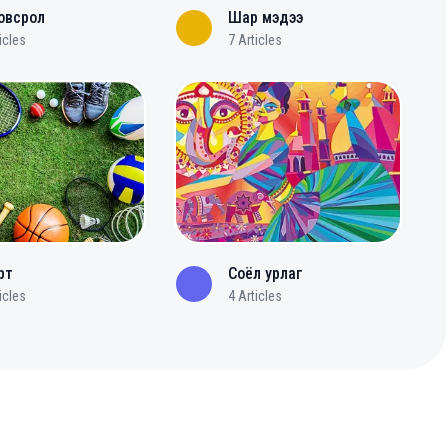
овсрол
Шар мэдээ
icles
7
Articles
рт
Соёл урлаг
icles
4
Articles