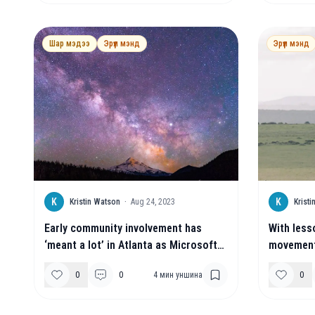
Шар мэдээ
Эрүүл мэнд
Эрүүл мэнд
K
K
Kristin Watson
·
Aug 24, 2023
Krist
Early community involvement has
With less
‘meant a lot’ in Atlanta as Microsoft
movement
plans to expand its presence
aims to he
0
0
4
мин уншина
0