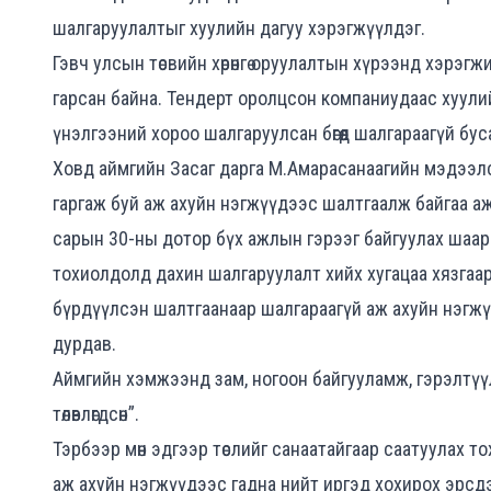
шалгаруулалтыг хуулийн дагуу хэрэгжүүлдэг.
Гэвч улсын төсвийн хөрөнгө оруулалтын хүрээнд хэрэг
гарсан байна. Тендерт оролцсон компаниудаас хуули
үнэлгээний хороо шалгаруулсан бөгөөд шалгараагүй бу
Ховд аймгийн Засаг дарга М.Амарасанаагийн мэдээлснэ
гаргаж буй аж ахуйн нэгжүүдээс шалтгаалж байгаа аж
сарын 30-ны дотор бүх ажлын гэрээг байгуулах шаардл
тохиолдолд дахин шалгаруулалт хийх хугацаа хязгаар
бүрдүүлсэн шалтгаанаар шалгараагүй аж ахуйн нэгжү
дурдав.
Аймгийн хэмжээнд зам, ногоон байгууламж, гэрэлтүү
төлөвлөгдсөн”.
Тэрбээр мөн эдгээр төслийг санаатайгаар саатуулах 
аж ахуйн нэгжүүдээс гадна нийт иргэд хохирох эрсд