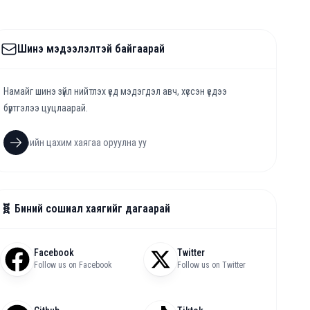
Шинэ мэдээлэлтэй байгаарай
Намайг шинэ зүйл нийтлэх үед мэдэгдэл авч, хүссэн үедээ
бүртгэлээ цуцлаарай.
🧬 Биний сошиал хаягийг дагаарай
Facebook
Twitter
Follow us on Facebook
Follow us on Twitter