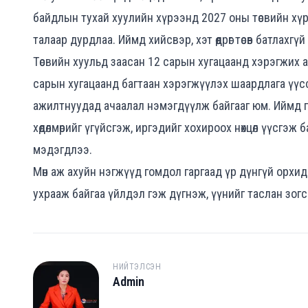
байдлын тухай хуулийн хүрээнд 2027 оны төсвийн хү
талаар дурдлаа. Иймд хийсвэр, хэт өөдрөг төсөв батлах
Төсвийн хуульд заасан 12 сарын хугацаанд хэрэгжих
сарын хугацаанд багтаан хэрэгжүүлэх шаардлага үүссэ
ажилтнуудад ачаалал нэмэгдүүлж байгааг юм. Иймд г
хөдөлмөрийг үгүйсгэж, иргэдийг хохироох нөхцөл үүсгэж
мэдэгдлээ.
Мөн аж ахуйн нэгжүүд гомдол гаргаад үр дүнгүй орхид
ухрааж байгаа үйлдэл гэж дүгнэж, үүнийг таслан зог
НИЙТЭЛСЭН
Admin
A