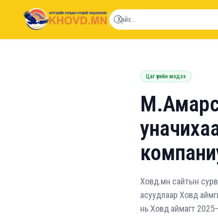
khovd.mn
Цаг үеийн мэдээ
М.Амарс
уначиха
компани
Ховд.мн сайтын сурв
асуудлаар Ховд аймги
нь Ховд аймагт 2025