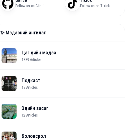
Github
Tiktok
Follow us on Github
Follow us on Tiktok
✨ Мэдээний ангилал
Цаг үеийн мэдээ
1889
Articles
Подкаст
19
Articles
Эдийн засаг
12
Articles
Боловсрол