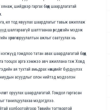
янаж, шийдвэр гаргах бөгөөд шаардлагатай
.
рга, ил тод явуулах шаардлагыг тавьж ажиллаж
үд шалгараагүй шалтгаанаа өөрсдөө сайн мэдэж
гийн хөрөнгө оруулалтын ажлыг саатуулах нь
эгжүүд гомдлоо татан авах шаардлагатай бөгөөд
ага тооцох арга хэмжээ авч ажиллана гэж Ховд
гэдийн ая тухтай амьдрах нөхцөлийг бүрдүүлэх
мпаниудын асуудлыг олон нийтэд мэдээлэн
члөлт оруулах шаардлагатай. Гомдол гаргасан
длыг танилцуулахаа мэдэгдлээ.
буйтай холбоотойгоор Төсвийн тогтвортой