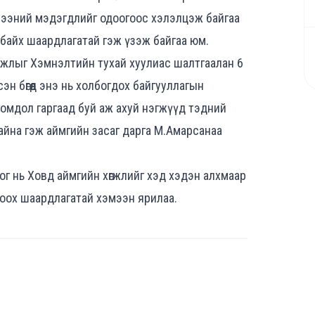
рээний мэдэгдлийг одоогоос хэлэлцэж байгаа
гүй байх шаардлагатай гэж үзэж байгаа юм.
 ажлыг Хэмнэлтийн тухай хуулиас шалтгаалан 6
н бөгөөд энэ нь холбогдох байгууллагын
омдол гаргаад буй аж ахуй нэгжүүд тэдний
 байна гэж аймгийн засаг дарга М.Амарсанаа
ог нь Ховд аймгийн хөгжлийг хэд хэдэн алхмаар
соох шаардлагатай хэмээн ярилаа.