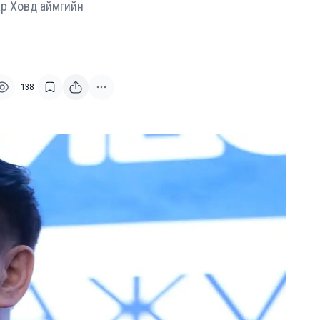
ар Ховд аймгийн
138