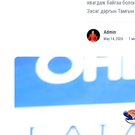
явагдаж байгаа болон
Засаг даргын Тамгын 
Admin
A
May 14, 2026
·
1
ми