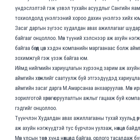
үндэслэлтэй гэж үзвэл тухайн асуудлыг Сангийн яам х
тохиолдолд үнэлгээний хороо дахин үнэлгээ хийх юм
Засаг даргын зүгээс худалдан авах ажиллагааг шуда
байгааг онцоллоо. Мөн түүний хэлснээр аж ахуйн нэгжү
байгаа бөгөөд цөөн хэдэн компанийн маргаанаас болж айм
зохимжгүй гэж үзэж байгаа юм.
Иймд нийгмийн хариуцлагын хүрээнд зарим аж ахуйн н
аймгийн хөгжлийг саатуулж буй этгээдүүдэд хариуцл
аймгийн засаг дарга М.Амарсанаа анхааруулав. Мөн ир
зорилготой хөрөнгө оруулалтын ажлыг гацааж буй ко
гэдгийг онцоллоо.
Түүнчлэн Худалдан авах ажиллагааны тухай хуульд өөр
аж ахуйн нэгжүүдтэй тус бүрчлэн уулзаж, нөхцөл бай
Мөн улсын төсөв хүнд нөхцөлд байгаа, орлого тасалдаж 