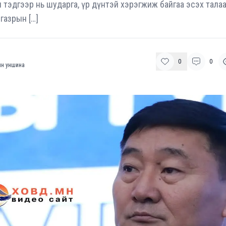
 тэдгээр нь шударга, үр дүнтэй хэрэгжиж байгаа эсэх тала
газрын […]
0
0
н уншина