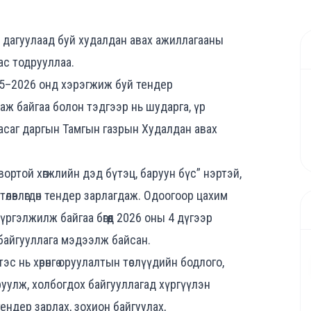
 дагуулаад буй худалдан авах ажиллагааны
ас тодрууллаа.
025–2026 онд хэрэгжиж буй тендер
аж байгаа болон тэдгээр нь шударга, үр
асаг даргын Тамгын газрын Худалдан авах
твортой хөгжлийн дэд бүтэц, баруун бүс” нэртэй,
эр төлөвлөгдөн тендер зарлагдаж. Одоогоор цахим
ргэлжилж байгаа бөгөөд 2026 оны 4 дүгээр
н байгууллага мэдээлж байсан.
эс нь хөрөнгө оруулалтын төслүүдийн бодлого,
руулж, холбогдох байгууллагад хүргүүлэн
ендер зарлах, зохион байгуулах,