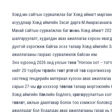
Ховд.мн сайтын сурвалжлах баг Ховд аймагт маргаан
асуудлаар Ховд аймгийн Засаг дарга М.Амарасанаага
Манай сайтын сурвалжлах баг өмнө нь Ховд аймагт 2
шалгаруулалт, худалдан авах ажиллагаа хэрхэн явагд
дүнтэй хэрэгжиж байгаа эсэх талаар Ховд аймгийн З
ажиллагааны газраас сурвалжилж байсан юм.
Энэ хүрээнд 2026 онд улсын төсвөөс “Ногоон хот – тог
нийт 20 тэрбум төгрөгийн төсөвт өртөгтэй төсөл хэрэгжихэ
системд тендерийн материал хүлээн авах ажиллагаа ү
сарын 27-ны өдөр нээхээр төлөвлөсөн талаар мэргэжлий
Ховд аймгийн Хөгжлийн бодлого, хөрөнгө оруулалтын хэлт
төлөвлөлт, ажлын даалгавар болон тоо хэмжээг боловс
ажилладаг бол Худалдан авах ажиллагааны газар нь т