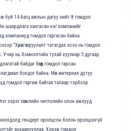
жиж буй 14 багц ажлын дагуу нийт 8 гомдол
йн шаардлага хангасан нэг компанийг
сад компаниуд гомдол гаргасан байна.
эр “Хөрөнгө оруулалт татагдах эсэх нь гомдол
. Учир нь Хэмнэлтийн тухай хуулиар 5 дугаар
агатай байдаг бөгөөд гомдол гарсан
лагдмал болдог байна. Мөн материал дутуу
үд гомдол гаргаж байгаа талаар тэрбээр
лэг зэрэг хөгжлийн чиглэлийн олон ажлууд
тохиолдолд тендерт оролцсон болон оролцоогүй
элтэйг анхаарууллаа. Хэрэв гомдол