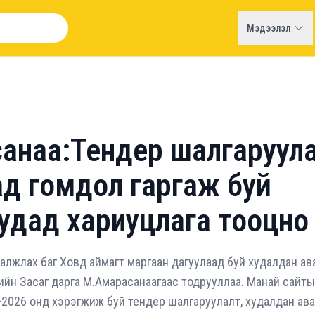
Мэдээлэл
анаа:Тендер шалгаруул
ад гомдол гаргаж буй
удад хариуцлага тооцно
алжлах баг Ховд аймагт маргаан дагуулаад буй худалдан а
йн Засаг дарга М.Амарасанаагаас тодрууллаа. Манай сайтын
–2026 онд хэрэгжиж буй тендер шалгаруулалт, худалдан ава