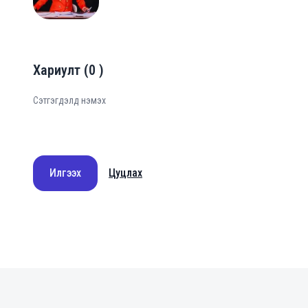
Хариулт
(
0
)
Илгээх
Цуцлах