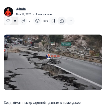
Admin
A
May 12, 2026
·
1
мин уншина
0
0
590
Ховд аймагт газар хөдлөлтийн давтамж нэмэгджээ.