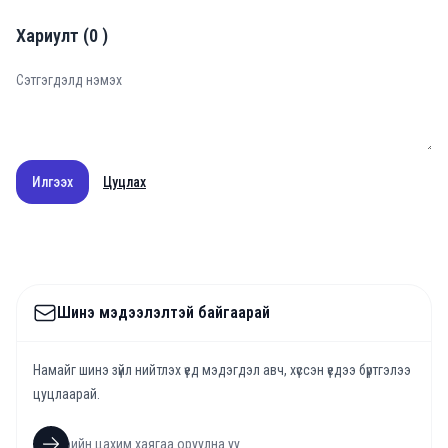
Хариулт
(
0
)
Илгээх
Цуцлах
Шинэ мэдээлэлтэй байгаарай
Намайг шинэ зүйл нийтлэх үед мэдэгдэл авч, хүссэн үедээ бүртгэлээ
цуцлаарай.