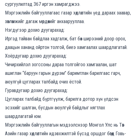
сургуулилтад 367 иргэн хамрагджээ.
Мэргэжлийн байгууллагаас газар хөдлөлтийн үед дараах заавар,
зөвлөмжийг дагаж мөрдөхийг анхаарууллаа.
Нэгдүгээр дохио дуугарахад:
Иргэд тайван байдлаа хадгалж, бат бөх ширээний доор орох,
даацын хананд ойртон толгой, биеэ хамгаалах шаардлагатай.
Хоёрдугаар дохио дуугарахад:
Чичирхийлэл зогссоны дараа толгойгоо хамгаалан, шат
ашиглан “баруун гарын дүрэм” баримтлан барилгаас гарч,
аюулгүй цугларах талбайд очих ёстой.
Гуравдугаар дохио дуугарахад:
Цугларах талбайд бүртгүүлж, барилга дотор хүн үлдсэн
эсэхийг шалган, бусдын аюулгүй байдлыг нягтлах
шаардлагатай юм.
Мэргэжлийн байгууллагын мэдээлснээр Монгол Улс нь Төв
Азийн газар хөдлөлтийн идэвхжилтэй бүсэд оршдог бөгөөд Говь-