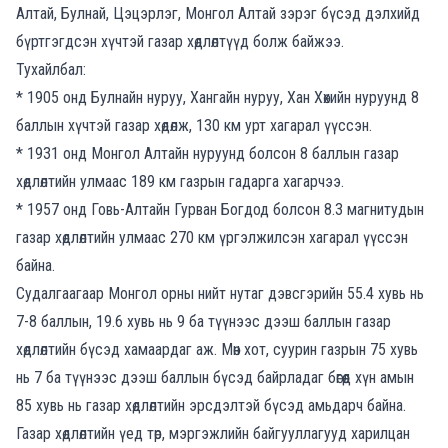
Алтай, Булнай, Цэцэрлэг, Монгол Алтай зэрэг бүсэд дэлхийд
бүртгэгдсэн хүчтэй газар хөдлөлтүүд болж байжээ.
Тухайлбал:
* 1905 онд Булнайн нуруу, Хангайн нуруу, Хан Хөхийн нуруунд 8
баллын хүчтэй газар хөдөлж, 130 км урт хагарал үүссэн.
* 1931 онд Монгол Алтайн нуруунд болсон 8 баллын газар
хөдлөлтийн улмаас 189 км газрын гадарга хагарчээ.
* 1957 онд Говь-Алтайн Гурван Богдод болсон 8.3 магнитудын
газар хөдлөлтийн улмаас 270 км үргэлжилсэн хагарал үүссэн
байна.
Судалгаагаар Монгол орны нийт нутаг дэвсгэрийн 55.4 хувь нь
7-8 баллын, 19.6 хувь нь 9 ба түүнээс дээш баллын газар
хөдлөлтийн бүсэд хамаардаг аж. Мөн хот, суурин газрын 75 хувь
нь 7 ба түүнээс дээш баллын бүсэд байрладаг бөгөөд хүн амын
85 хувь нь газар хөдлөлтийн эрсдэлтэй бүсэд амьдарч байна.
Газар хөдлөлтийн үед төр, мэргэжлийн байгууллагууд харилцан