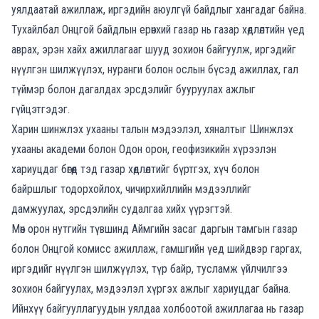
уялдаатай ажиллаж, иргэдийн аюулгүй байдлыг хангадаг байна.
Тухайлбал Онцгой байдлын ерөнхий газар нь газар хөдлөлтийн үед
аврах, эрэн хайх ажиллагааг шууд зохион байгуулж, иргэдийг
нүүлгэн шилжүүлэх, нуранги болон ослын бүсэд ажиллах, гал
түймэр болон дагалдах эрсдэлийг бууруулах ажлыг
гүйцэтгэдэг.
Харин шинжлэх ухааны талын мэдээлэл, хяналтыг Шинжлэх
ухааны академи болон Одон орон, геофизикийн хүрээлэн
хариуцдаг бөгөөд тэд газар хөдлөлтийг бүртгэх, хүч болон
байршлыг тодорхойлох, чичирхийллийн мэдээллийг
дамжуулах, эрсдэлийн судалгаа хийх үүрэгтэй.
Мөн орон нутгийн түвшинд Аймгийн засаг даргын тамгын газар
болон Онцгой комисс ажиллаж, гамшгийн үед шийдвэр гаргах,
иргэдийг нүүлгэн шилжүүлэх, түр байр, тусламж үйлчилгээ
зохион байгуулах, мэдээлэл хүргэх ажлыг хариуцдаг байна.
Ийнхүү байгууллагуудын уялдаа холбоотой ажиллагаа нь газар