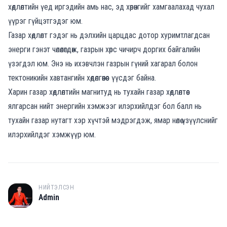
хөдлөлтийн үед иргэдийн амь нас, эд хөрөнгийг хамгаалахад чухал
үүрэг гүйцэтгэдэг юм.
Газар хөдлөлт гэдэг нь дэлхийн царцдас дотор хуримтлагдсан
энерги гэнэт чөлөөлөгдөж, газрын хөрс чичирч доргих байгалийн
үзэгдэл юм. Энэ нь ихэвчлэн газрын гүний хагарал болон
тектоникийн хавтангийн хөдөлгөөнөөс үүсдэг байна.
Харин газар хөдлөлтийн магнитуд нь тухайн газар хөдлөлтөөс
ялгарсан нийт энергийн хэмжээг илэрхийлдэг бол балл нь
тухайн газар нутагт хэр хүчтэй мэдрэгдэж, ямар нөлөө үзүүлснийг
илэрхийлдэг хэмжүүр юм.
НИЙТЭЛСЭН
A
Admin