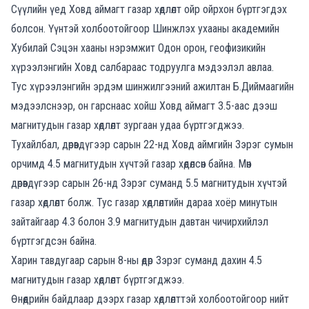
Сүүлийн үед Ховд аймагт газар хөдлөлт ойр ойрхон бүртгэгдэх
болсон. Үүнтэй холбоотойгоор Шинжлэх ухааны академийн
Хубилай Сэцэн хааны нэрэмжит Одон орон, геофизикийн
хүрээлэнгийн Ховд салбараас тодруулга мэдээлэл авлаа.
Тус хүрээлэнгийн эрдэм шинжилгээний ажилтан Б.Диймаагийн
мэдээлснээр, он гарснаас хойш Ховд аймагт 3.5-аас дээш
магнитудын газар хөдлөлт зургаан удаа бүртгэгджээ.
Тухайлбал, дөрөвдүгээр сарын 22-нд Ховд аймгийн Зэрэг сумын
орчимд 4.5 магнитудын хүчтэй газар хөдөлсөн байна. Мөн
дөрөвдүгээр сарын 26-нд Зэрэг суманд 5.5 магнитудын хүчтэй
газар хөдлөлт болж. Тус газар хөдлөлтийн дараа хоёр минутын
зайтайгаар 4.3 болон 3.9 магнитудын давтан чичирхийлэл
бүртгэгдсэн байна.
Харин тавдугаар сарын 8-ны өдөр Зэрэг суманд дахин 4.5
магнитудын газар хөдлөлт бүртгэгджээ.
Өнөөдрийн байдлаар дээрх газар хөдлөлттэй холбоотойгоор нийт