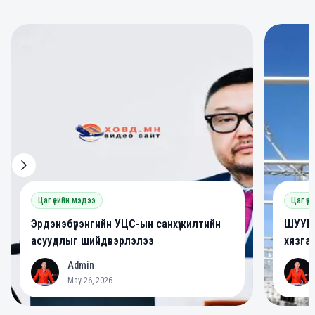
0
0
Цаг үеийн мэдээ
Цаг үе
Эрдэнэбүрэнгийн УЦС-ын санхүүжилтийн
ШУУРХ
асуудлыг шийдвэрлэлээ
хязга
Admin
A
A
May 26, 2026