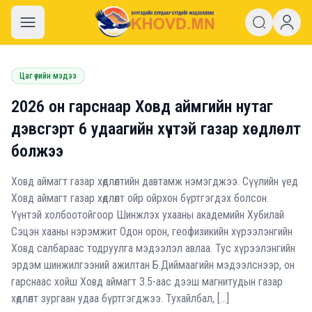
khovd.mn
Цаг үеийн мэдээ
2026 он гарснаар Ховд аймгийн нутаг
дэвсгэрт 6 удаагийн хүчтэй газар хөдлөлт
болжээ
Ховд аймагт газар хөдлөлтийн давтамж нэмэгджээ. Сүүлийн үед
Ховд аймагт газар хөдлөлт ойр ойрхон бүртгэгдэх болсон.
Үүнтэй холбоотойгоор Шинжлэх ухааны академийн Хубилай
Сэцэн хааны нэрэмжит Одон орон, геофизикийн хүрээлэнгийн
Ховд салбараас тодруулга мэдээлэл авлаа. Тус хүрээлэнгийн
эрдэм шинжилгээний ажилтан Б.Диймаагийн мэдээлснээр, он
гарснаас хойш Ховд аймагт 3.5-аас дээш магнитудын газар
хөдлөлт зургаан удаа бүртгэгджээ. Тухайлбал, […]