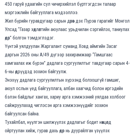
450 гаруй удаагийн сул чичирхийлэл бүртгэгдсэн талаар
мэргэжлийн байгууллага мэдээллээ.
Жил бүрийн гуравдугаар сарын дөрөв дэх Пүрэв гарагийг Монгол
Улсад “Газар хөдлөлтийн аюулаас урьдчилан сэргийлэх, таниулах
өдөр” болгон тэмдэглэдэг.
Үүнтэй уялдуулан Жаргалант суманд Ховд аймгийн Засаг
даргын 2026 оны А/49 дүгээр захирамжаар “Гамшгаас
хамгаалах иж бүрэн” дадлага сургуулилтыг тавдугаар сарын 4-
6-ны өдрүүдэд зохион байгуулж.
Энэхүү дадлага сургуулилтын хүрээнд болзошгүй гамшиг,
аюул ослын үед байгууллага, албан хаагчид болон иргэдийн
бэлэн байдлыг хангах, хариу арга хэмжээний уялдаа холбоог
сайжруулахад чиглэсэн арга хэмжээнүүдийг зохион
байгуулсан байна.
Тухайлбал, нүүлгэн шилжүүлэх дадлагыг бодит нөхцөлд
ойртуулан хийж, гурав дахь өдөр нь дуурайлган үзүүлэх