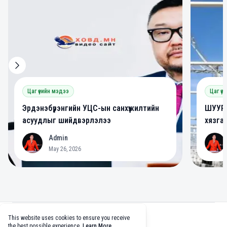
Цаг үеийн мэдээ
Цаг үе
Эрдэнэбүрэнгийн УЦС-ын санхүүжилтийн
ШУУРХ
асуудлыг шийдвэрлэлээ
хязга
Admin
A
A
May 26, 2026
Footer
This website uses cookies to ensure you receive
facebook
twitter
github
tiktok
the best possible experience.
Learn More