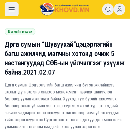
khovd.mn
Цаг үеийн мэдээ
Дөргөн сумын “Шувуухай”цэцэрлэгийн
багш ажилчид малчны хотонд очиж 5
настангуудад СӨБ-ын үйлчилгээг үзүүлж
байна.2021.02.07
Дөргөн сумын Цэцэрлэгийн багш ажилчид бүтэн жилийнхээ
ажлыг дүгнэж энэ оныхоо менежмент төлөвлөгөөг шинэчлэн
боловсруулан ажиллаж байна. Хүүхэд тус бүрийг хөгжүүлэх,
боловсролын үйлчилгээг тэгш хүртээмжтэй хүргэх, тэдний
авьяас чадварыг нээн хөгжүүлэх чиглэлээр чамгүй ажлуудыг
хийж хэрэгжүүлжээ.Сургалтын хэрэглэгдэхүүндээ монголын
уламжлалт тоглоом наадгайг хослуулан хэрэглэж