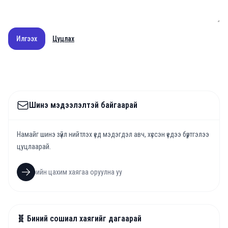
Илгээх
Цуцлах
Шинэ мэдээлэлтэй байгаарай
Намайг шинэ зүйл нийтлэх үед мэдэгдэл авч, хүссэн үедээ бүртгэлээ
цуцлаарай.
🧬 Биний сошиал хаягийг дагаарай