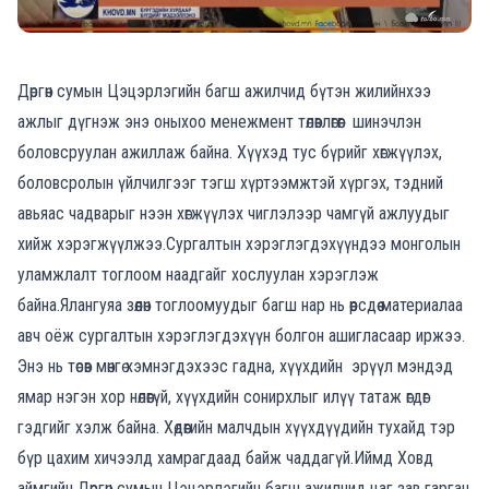
Дөргөн сумын Цэцэрлэгийн багш ажилчид бүтэн жилийнхээ
ажлыг дүгнэж энэ оныхоо менежмент төлөвлөгөөг шинэчлэн
боловсруулан ажиллаж байна. Хүүхэд тус бүрийг хөгжүүлэх,
боловсролын үйлчилгээг тэгш хүртээмжтэй хүргэх, тэдний
авьяас чадварыг нээн хөгжүүлэх чиглэлээр чамгүй ажлуудыг
хийж хэрэгжүүлжээ.Сургалтын хэрэглэгдэхүүндээ монголын
уламжлалт тоглоом наадгайг хослуулан хэрэглэж
байна.Ялангуяа зөөлөн тоглоомуудыг багш нар нь өөрсдөө материалаа
авч оёж сургалтын хэрэглэгдэхүүн болгон ашигласаар иржээ.
Энэ нь төсөв мөнгө хэмнэгдэхээс гадна, хүүхдийн эрүүл мэндэд
ямар нэгэн хор нөлөөгүй, хүүхдийн сонирхлыг илүү татаж өгдөг
гэдгийг хэлж байна. Хөдөөгийн малчдын хүүхдүүдийн тухайд тэр
бүр цахим хичээлд хамрагдаад байж чаддагүй.Иймд Ховд
аймгийн Дөргөн сумын Цэцэрлэгийн багш ажилчид цаг зав гарган