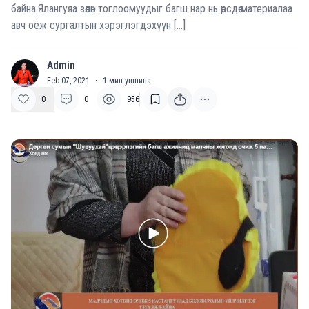
байна.Ялангуяа зөөлөн тоглоомуудыг багш нар нь өөрсдөө материалаа
авч оёж сургалтын хэрэглэгдэхүүн […]
Admin
A
Feb 07, 2021
·
1
мин уншина
0
0
956