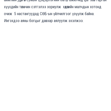
хүүхдийн төлөө чин сэтгэлээ зориулж хөдөөгийн малчдын хотонд
очиж 5 настангуудад СӨБ-ын үйлчилгээг үзүүлж байна.
Ингэхдээ аяны богцыг давхар аялуулж эхэлжээ.