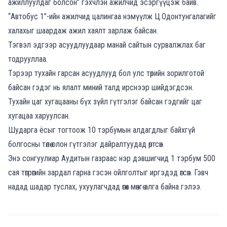
ажиллуулдаг болсон” гэхчлэн ажилчид эсэргүүцэж байв.
“Автобус 1”-ийн ажилчид цалингаа нэмүүлж Ц.Одонтунгалагийг
халахыг шаардаж ажил хаялт зарлаж байсан.
Тэгвэл эдгээр асуудлуудаар манай сайтын сурвалжлах баг
тодрууллаа.
Тэрээр тухайн гарсан асуудлууд бол улс төрийн зорилготой
байсан гэдэг нь ялалт миний талд ирснээр шийдэгдсэн.
Тухайн цаг хугацааны бүх зүйл гүтгэлэг байсан гэдгийг цаг
хугацаа харуулсан.
Шударга ёсыг тогтоож 10 тэрбумын алдагдлыг байхгүй
болгосны төлөө олон гүтгэлэг дайралтуудад өртсөн.
Энэ сонгуулиар Аудитын газраас нэр дэвшигчид 1 тэрбум 500
сая төгрөгийн зардал гарна гэсэн ойлголтыг иргэдэд өгсөн. Гэвч
надад шадар туслах, ухуулагчдад өгөх мөнгө алга байна гэлээ.