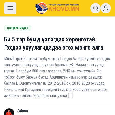
khovd.mn
Цаг үеийн мэдээ
Би 5 тэр бумд үнэлэгдэх хөрөнгөтэй.
Гэхдээ ухуулагчдадаа өгөх мөнгө алга.
Миний хөрөнгө 5 орчим тэрбум төгрөг. Гэхдээ би гэр бүлийн үл хөдлөх
хөрөнгүүдээ сонгуульд оруулах боломжгүй. Надад сонгуульд
гаргах 1 тэрбум 500 сая төгрөг алга. УИХ-ын сонгуулийн 2-р
тойрог буюу баруун бүсэд Ардчилсан намаас нэр дэвшиж
байгаа Ц.Одонтунгалаг нь 2012-2016 он, 2016-2020 онуудад
Нийслэлийн Иргэдийн төлөөлөгчдийн хуралд хоёр удаа сонгогдон
ажиллаж байсан. 2020 оны сонгуульд […]
Admin
A