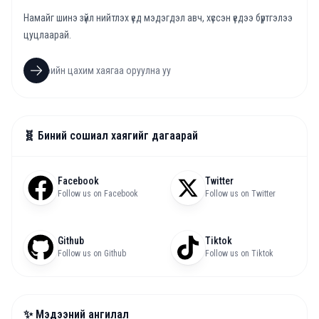
Намайг шинэ зүйл нийтлэх үед мэдэгдэл авч, хүссэн үедээ бүртгэлээ
цуцлаарай.
🧬 Биний сошиал хаягийг дагаарай
Facebook
Twitter
Follow us on Facebook
Follow us on Twitter
Github
Tiktok
Follow us on Github
Follow us on Tiktok
✨ Мэдээний ангилал