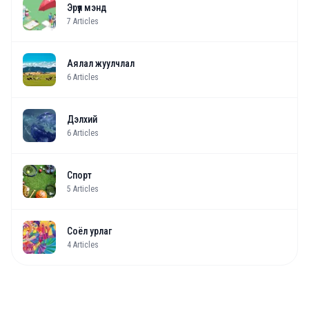
Эрүүл мэнд
7
Articles
Аялал жуулчлал
6
Articles
Дэлхий
6
Articles
Спорт
5
Articles
Соёл урлаг
4
Articles