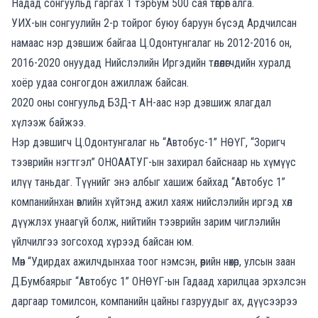
Надад сонгуульд гаргах 1 тэрбум 500 сая төгрөг алга.
УИХ-ын сонгуулийн 2-р тойрог буюу баруун бүсэд Ардчилсан
намаас нэр дэвшиж байгаа Ц.Одонтунгалаг нь 2012-2016 он,
2016-2020 онуудад Нийслэлийн Иргэдийн төлөөлөгчдийн хуралд
хоёр удаа сонгогдон ажиллаж байсан.
2020 оны сонгуульд БЗД-т АН-аас нэр дэвшиж ялагдал
хүлээж байжээ.
Нэр дэвшигч Ц.Одонтунгалаг нь “Автобус-1” НӨҮГ, “Зоригч
тээврийн нэгтгэл” ОНОААТУГ-ын захирал байснаар нь хүмүүс
илүү таньдаг. Түүнийг энэ албыг хашиж байхад “Автобус 1”
компанийнхан өвлийн хүйтэнд ажил хаяж нийслэлийн иргэд хөл
дүүжлэх унаагүй болж, нийтийн тээврийн зарим чиглэлийн
үйлчилгээ зогсоход хүрээд байсан юм.
Мөн “Удирдах ажилчдынхаа тоог нэмсэн, өөрийн нөхөр, улсын заан
Д.Бумбаярыг “Автобус 1” ОНӨҮГ-ын Гадаад харилцаа эрхэлсэн
даргаар томилсон, компанийн цайны газруудыг ах, дүүсээрээ