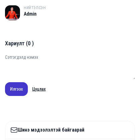
НИЙТЭЛСЭН
A
Admin
Хариулт
(
0
)
Илгээх
Цуцлах
Шинэ мэдээлэлтэй байгаарай