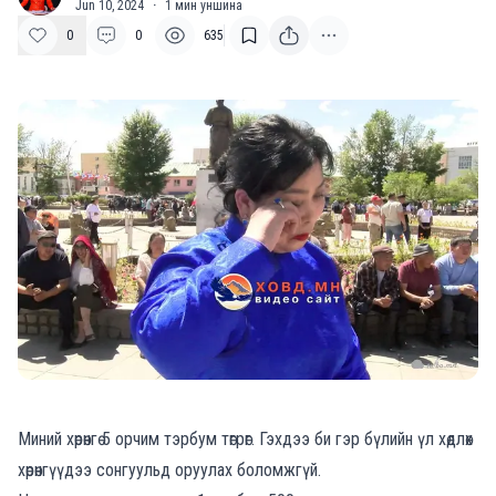
Jun 10, 2024
·
1
мин уншина
0
0
635
Миний хөрөнгө 5 орчим тэрбум төгрөг. Гэхдээ би гэр бүлийн үл хөдлөх
хөрөнгүүдээ сонгуульд оруулах боломжгүй.