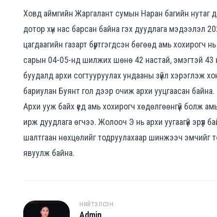
Ховд аймгийн Жаргалант сумын Наран багийн нутаг 
дотор хүн нас барсан байна гэх дуудлага мэдээлэл 20
цагдаагийн газарт бүртгэгдсэн бөгөөд амь хохирогч нь
сарын 04-05-нд шилжих шөнө 42 настай, эмэгтэй 43 
буудалд архи согтууруулах ундааны зүйл хэрэглэж х
бариулан Буянт гол дээр очиж архи ууцгаасан байна.
Архи ууж байх үед амь хохирогч хөдөлгөөнгүй болж амь
ирж дуудлага өгчээ. Жолооч Э нь архи уугаагүй эрүүл 
шалтгаан нөхцөлийг тодруулахаар шинжээч эмчийг то
явуулж байна.
НИЙТЭЛСЭН
Admin