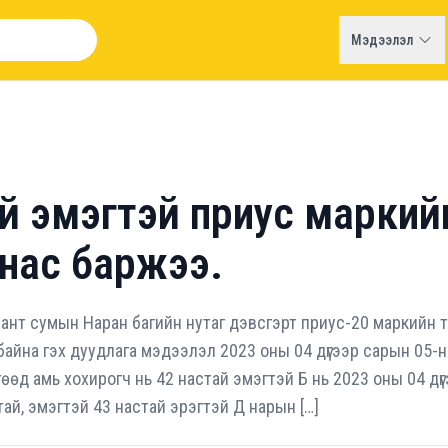
Мэдээлэл
й эмэгтэй приус маркий
нас баржээ.
ант сумын Наран багийн нутаг дэвсгэрт приус-20 маркийн 
 байна гэх дуудлага мэдээлэл 2023 оны 04 дүгээр сарын 05-
өгөөд амь хохирогч нь 42 настай эмэгтэй Б нь 2023 оны 04 дү
й, эмэгтэй 43 настай эрэгтэй Д нарын […]