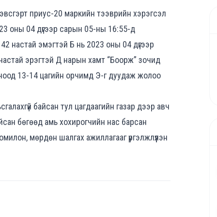
дэвсгэрт приус-20 маркийн тээврийн хэрэгсэл
23 оны 04 дүгээр сарын 05-ны 16:55-д
 42 настай эмэгтэй Б нь 2023 оны 04 дүгээр
настай эрэгтэй Д нарын хамт “Боорж” зочид
оноод 13-14 цагийн орчимд Э-г дуудаж жолоо
сгалахгүй байсан тул цагдаагийн газар дээр авч
байсан бөгөөд амь хохирогчийн нас барсан
милон, мөрдөн шалгах ажиллагааг үргэлжлүүлэн