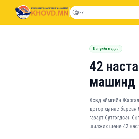
khovd.mn
Цаг үеийн мэдээ
42 наста
машинд 
Ховд аймгийн Жаргал
дотор хүн нас барсан
газарт бүртгэгдсэн б
шилжих шөнө 42 наста