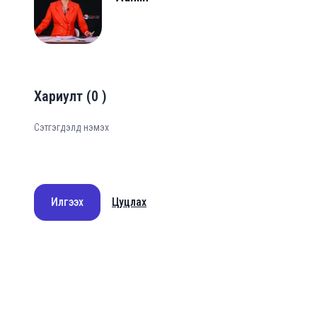
A
Хариулт
(
0
)
Илгээх
Цуцлах