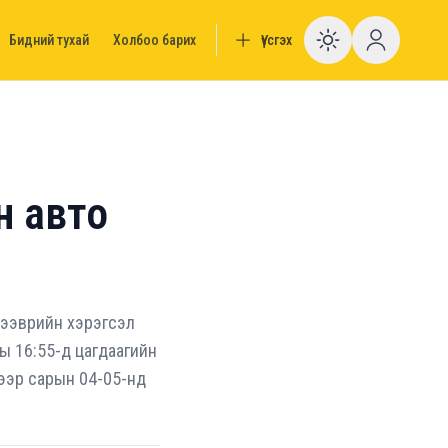
Бидний тухай
Холбоо барих
Үүсгэх
Enable da
н авто
тээврийн хэрэгсэл
ны 16:55-д цагдаагийн
гээр сарын 04-05-нд