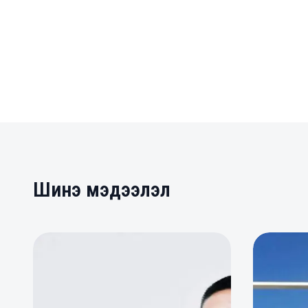
Шинэ мэдээлэл
0
0
0