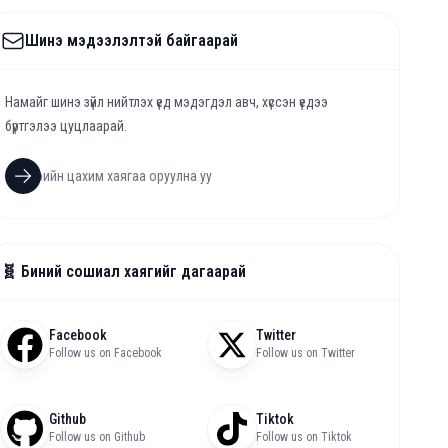
Шинэ мэдээлэлтэй байгаарай
Намайг шинэ зүйл нийтлэх үед мэдэгдэл авч, хүссэн үедээ
бүртгэлээ цуцлаарай.
🧬 Биний сошиал хаягийг дагаарай
Facebook
Twitter
Follow us on Facebook
Follow us on Twitter
Github
Tiktok
Follow us on Github
Follow us on Tiktok