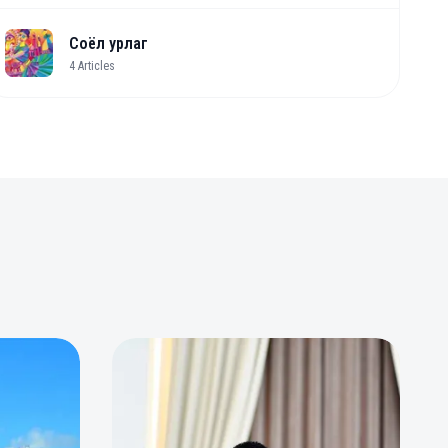
Соёл урлаг
4
Articles
0
0