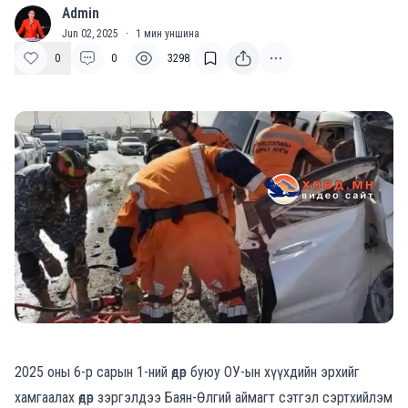
Admin
A
Jun 02, 2025
·
1
мин уншина
0
0
3298
2025 оны 6-р сарын 1-ний өдөр буюу ОУ-ын хүүхдийн эрхийг
хамгаалах өдөр зэргэлдээ Баян-Өлгий аймагт сэтгэл сэртхийлэм