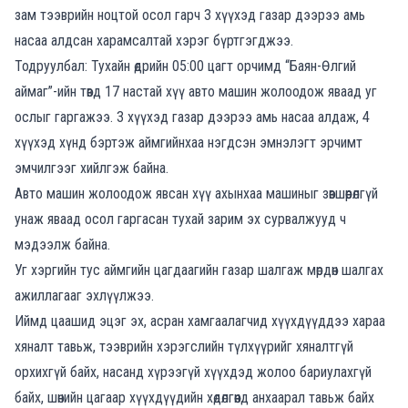
зам тээврийн ноцтой осол гарч 3 хүүхэд газар дээрээ амь
насаа алдсан харамсалтай хэрэг бүртгэгджээ.
Тодруулбал: Тухайн өдрийн 05:00 цагт орчимд “Баян-Өлгий
аймаг”-ийн төвд 17 настай хүү авто машин жолоодож яваад уг
ослыг гаргажээ. 3 хүүхэд газар дээрээ амь насаа алдаж, 4
хүүхэд хүнд бэртэж аймгийнхаа нэгдсэн эмнэлэгт эрчимт
эмчилгээг хийлгэж байна.
Авто машин жолоодож явсан хүү ахынхаа машиныг зөвшөөрөлгүй
унаж яваад осол гаргасан тухай зарим эх сурвалжууд ч
мэдээлж байна.
Уг хэргийн тус аймгийн цагдаагийн газар шалгаж мөрдөн шалгах
ажиллагааг эхлүүлжээ.
Иймд цаашид эцэг эх, асран хамгаалагчид хүүхдүүддээ хараа
хяналт тавьж, тээврийн хэрэгслийн түлхүүрийг хяналтгүй
орхихгүй байх, насанд хүрээгүй хүүхдэд жолоо бариулахгүй
байх, шөнийн цагаар хүүхдүүдийн хөдөлгөөнд анхаарал тавьж байх