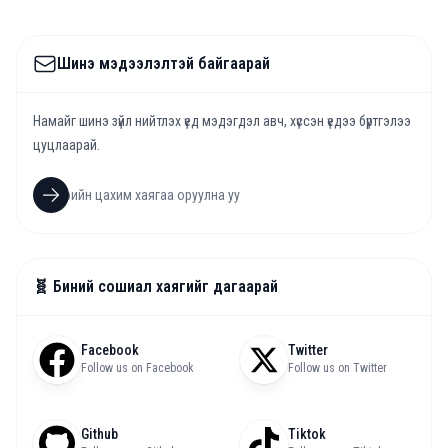
Шинэ мэдээлэлтэй байгаарай
Намайг шинэ зүйл нийтлэх үед мэдэгдэл авч, хүссэн үедээ бүртгэлээ
цуцлаарай.
🧬 Биний сошиал хаягийг дагаарай
Facebook
Twitter
Follow us on Facebook
Follow us on Twitter
Github
Tiktok