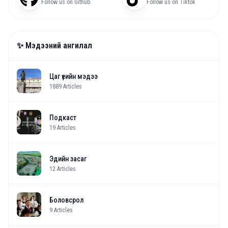
Follow us on Github
Follow us on Tiktok
✨ Мэдээний ангилал
Цаг үеийн мэдээ
1889
Articles
Подкаст
19
Articles
Эдийн засаг
12
Articles
Боловсрол
9
Articles