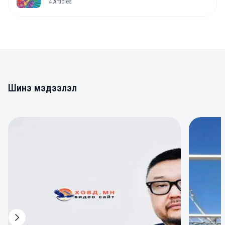
4
Articles
Шинэ мэдээлэл
0
0