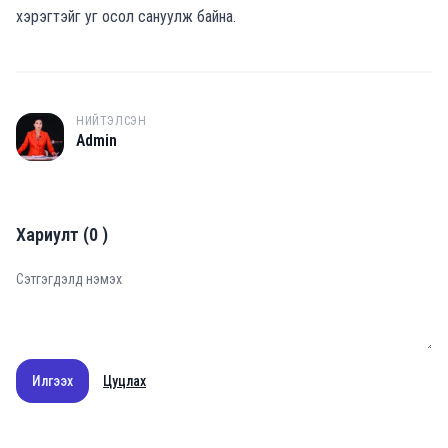
хэрэгтэйг уг осол сануулж байна.
НИЙТЭЛСЭН
A
Admin
Хариулт
(
0
)
Илгээх
Цуцлах