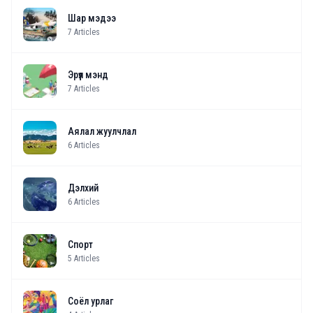
Шар мэдээ
7
Articles
Эрүүл мэнд
7
Articles
Аялал жуулчлал
6
Articles
Дэлхий
6
Articles
Спорт
5
Articles
Соёл урлаг