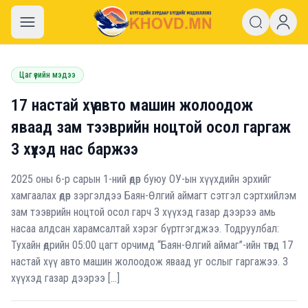
khovd.mn
Цаг үеийн мэдээ
17 настай хүү авто машин жолоодож
яваад зам тээврийн ноцтой осол гаргаж
3 хүүхэд нас баржээ
2025 оны 6-р сарын 1-ний өдөр буюу ОУ-ын хүүхдийн эрхийг
хамгаалах өдөр зэргэлдээ Баян-Өлгий аймагт сэтгэл сэртхийлэм
зам тээврийн ноцтой осол гарч 3 хүүхэд газар дээрээ амь
насаа алдсан харамсалтай хэрэг бүртгэгджээ. Тодруулбал:
Тухайн өдрийн 05:00 цагт орчимд “Баян-Өлгий аймаг”-ийн төвд 17
настай хүү авто машин жолоодож яваад уг ослыг гаргажээ. 3
хүүхэд газар дээрээ […]