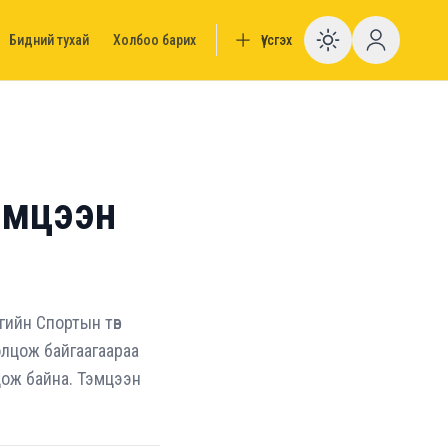
Бидний тухай
Холбоо барих
Үүсгэх
Enable da
эмцээн
гийн Спортын төв
лцож байгаагаараа
лцож байна. Тэмцээн