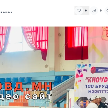
0
0
н уншина