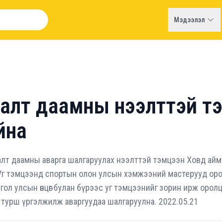
Мэдээлэл
далт даамны нээлттэй т
йна
алт даамны аварга шалгаруулах нээлттэй тэмцээн Ховд айм
Уг тэмцээнд спортын олон улсын хэмжээний мастерууд оро
нгол улсын өнцөг булан бүрээс уг тэмцээнийг зорин ирж оро
рийн турш үргэлжилж аваргуудаа шалгаруулна. 2022.05.21