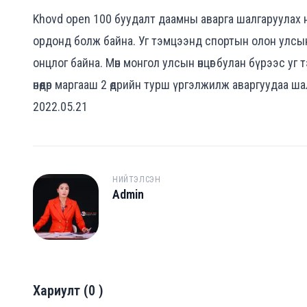
Khovd open 100 буудалт даамны аварга шалгаруулах 
ордонд болж байна. Уг тэмцээнд спортын олон улсы
онцлог байна. Мөн монгол улсын өнцөг булан бүрээс у
өнөөдөр маргааш 2 өдрийн турш үргэлжилж аваргуудаа ш
2022.05.21
НИЙТЭЛСЭН
Admin
A
Хариулт
(
0
)