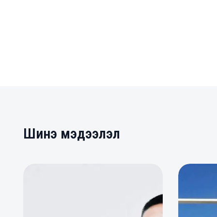
Шинэ мэдээлэл
0
0
0