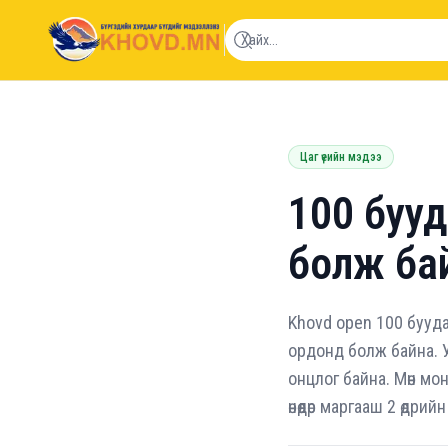
khovd.mn
Цаг үеийн мэдээ
100 буу
болж ба
Khovd open 100 бууд
ордонд болж байна. 
онцлог байна. Мөн мо
өнөөдөр маргааш 2 өд