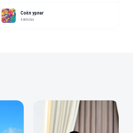
Соёл урлаг
4
Articles
0
0