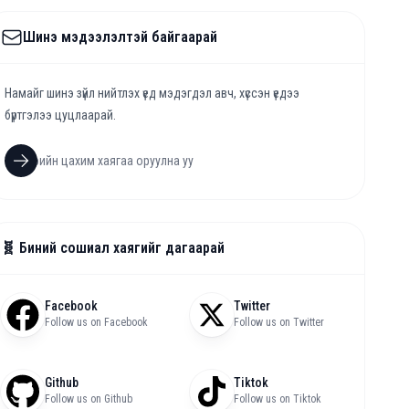
Шинэ мэдээлэлтэй байгаарай
Намайг шинэ зүйл нийтлэх үед мэдэгдэл авч, хүссэн үедээ
бүртгэлээ цуцлаарай.
🧬 Биний сошиал хаягийг дагаарай
Facebook
Twitter
Follow us on Facebook
Follow us on Twitter
Github
Tiktok
Follow us on Github
Follow us on Tiktok