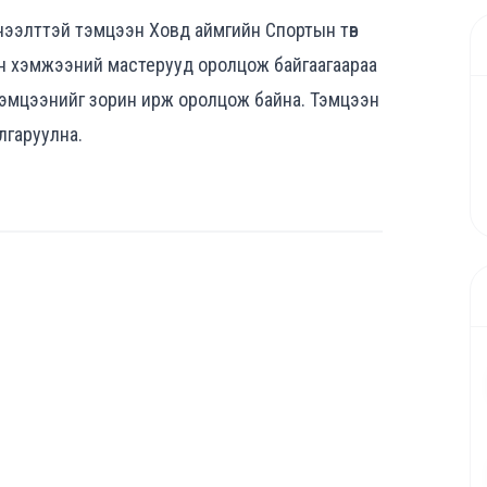
нээлттэй тэмцээн Ховд аймгийн Спортын төв
н хэмжээний мастерууд оролцож байгаагаараа
г тэмцээнийг зорин ирж оролцож байна. Тэмцээн
алгаруулна.