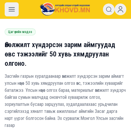
khovd.mn
Цаг үеийн мэдээ
Өвөлжилт хүндэрсэн зарим аймгуудад
өвс тэжээлийг 50 хувь хямдруулан
олгоно.
Засгийн газрын хуралдаанаар өвөлжилт хүндэрсэн зарим аймагт
улсын нөөцөөс 50 хувь хямдруулан олгох өвс, тэжээлийн хуваарийг
баталжээ. Улсын нөөцөөс олгох бараа, материалыг өвөлжилт хүндэрч
байгаа сумын малчдад оновчтой хуваарилж олгох,
зориулалтын бусаар зарцуулах, худалдаалахаас урьдчилан
сэргийлэхэд хяналт тавьж ажиллахыг аймгийн Засаг дарга
нарт үүрэг болгосон байна. Эх сурвалж:Монгол Улсын засгийн
газар