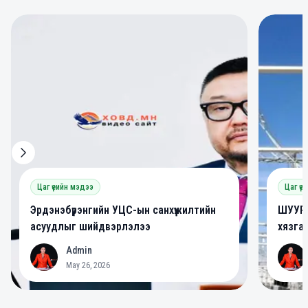
0
0
Цаг үеийн мэдээ
Цаг үе
Эрдэнэбүрэнгийн УЦС-ын санхүүжилтийн
ШУУРХ
асуудлыг шийдвэрлэлээ
хязга
Admin
A
A
May 26, 2026