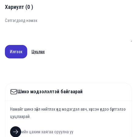
Хариулт
(
0
)
Илгээх
Цуцлах
Шинэ мэдээлэлтэй байгаарай
Намайг шинэ зүйл нийтлэх үед мэдэгдэл авч, хүссэн үедээ бүртгэлээ
цуцлаарай.