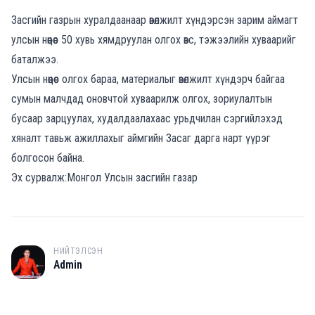
Засгийн газрын хуралдаанаар өвөлжилт хүндэрсэн зарим аймагт
улсын нөөцөөс 50 хувь хямдруулан олгох өвс, тэжээлийн хуваарийг
баталжээ.
Улсын нөөцөөс олгох бараа, материалыг өвөлжилт хүндэрч байгаа
сумын малчдад оновчтой хуваарилж олгох, зориулалтын
бусаар зарцуулах, худалдаалахаас урьдчилан сэргийлэхэд
хяналт тавьж ажиллахыг аймгийн Засаг дарга нарт үүрэг
болгосон байна.
Эх сурвалж:Монгол Улсын засгийн газар
НИЙТЭЛСЭН
A
Admin