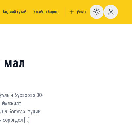
Бидний тухай
Холбоо барих
Үүсгэх
Enable da
й мал
 уулын бүсээрээ 30-
. Өвөлжилт
709 болжээ. Үүний
н хорогдол […]