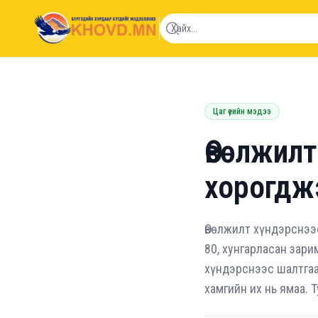
khovd.mn
Цаг үеийн мэдээ
Өвөлжилт
хорогдж
Өвөлжилт хүндэрснээ
80, хунгарласан зари
хүндэрснээс шалтгаа
хамгийн их нь ямаа. Т