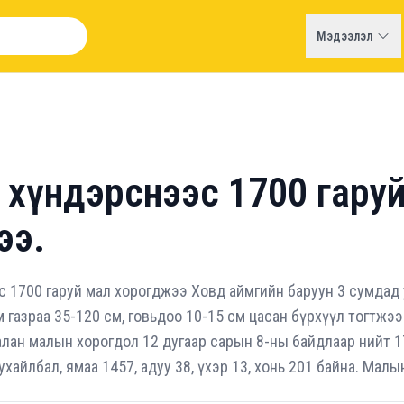
Мэдээлэл
 хүндэрснээс 1700 гару
ээ.
с 1700 гаруй мал хорогджээ Ховд аймгийн баруун 3 сумдад
м газраа 35-120 см, говьдоо 10-15 см цасан бүрхүүл тогтжээ
лан малын хорогдол 12 дугаар сарын 8-ны байдлаар нийт 1
ухайлбал, ямаа 1457, адуу 38, үхэр 13, хонь 201 байна. Малы