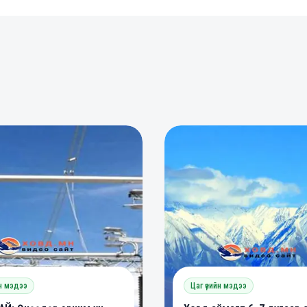
0
0
0
йн мэдээ
Цаг үеийн мэдээ