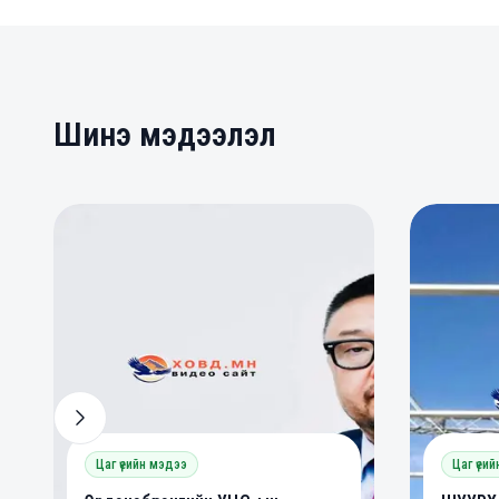
Шинэ мэдээлэл
0
0
0
Цаг үеийн мэдээ
Цаг үеи