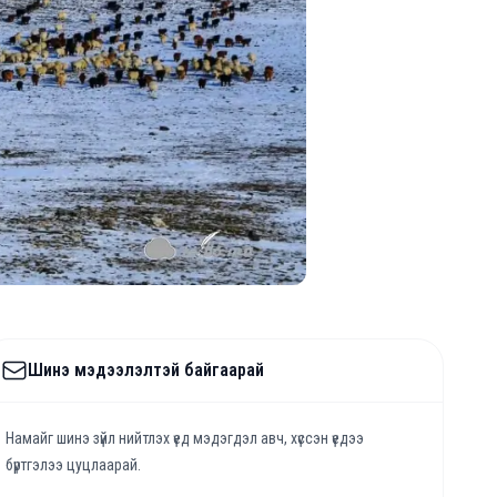
Шинэ мэдээлэлтэй байгаарай
Намайг шинэ зүйл нийтлэх үед мэдэгдэл авч, хүссэн үедээ
бүртгэлээ цуцлаарай.