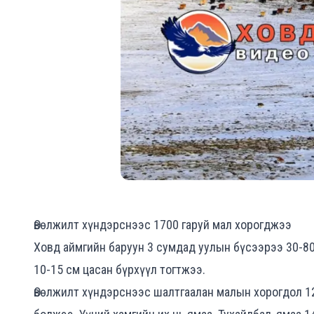
Өвөлжилт хүндэрснээс 1700 гаруй мал хорогджээ
Ховд аймгийн баруун 3 сумдад уулын бүсээрээ 30-80,
10-15 см цасан бүрхүүл тогтжээ.
Өвөлжилт хүндэрснээс шалтгаалан малын хорогдол 12