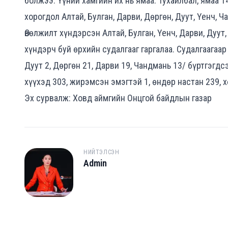
болжээ. Үүний хамгийн их нь ямаа. Тухайлбал, ямаа 14
хорогдол Алтай, Булган, Дарви, Дөргөн, Дуут, Үенч, 
Өвөлжилт хүндэрсэн Алтай, Булган, Үенч, Дарви, Дуу
хүндэрч буй өрхийн судалгааг гаргалаа. Судалгаагаар 
Дуут 2, Дөргөн 21, Дарви 19, Чандмань 13/ бүртгэгдс
хүүхэд 303, жирэмсэн эмэгтэй 1, өндөр настан 239, 
Эх сурвалж: Ховд аймгийн Онцгой байдлын газар
НИЙТЭЛСЭН
Admin
A