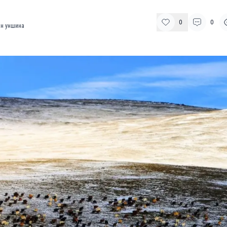
0
0
н уншина