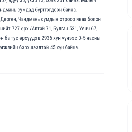
57, адуу 38, үхэр 13, хонь 201 байна. Малын
Чандмань сумдад бүртгэгдсэн байна.
т, Дөргөн, Чандмань сумдын отроор яваа болон
нийт 727 өрх /Алтай 71, Булган 531, Үенч 67,
эн ба тус өрхүүдэд 2936 хүн үүнээс 0-5 насны
хөгжлийн бэрхшээлтэй 45 хүн байна.