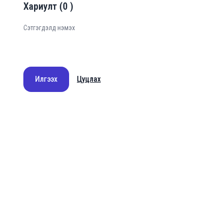
Хариулт
(
0
)
Илгээх
Цуцлах