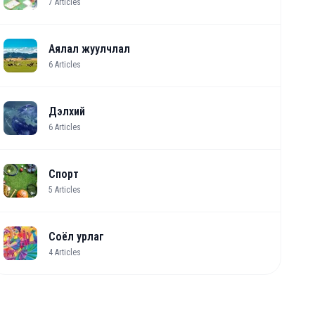
7
Articles
Аялал жуулчлал
6
Articles
Дэлхий
6
Articles
Спорт
5
Articles
Соёл урлаг
4
Articles