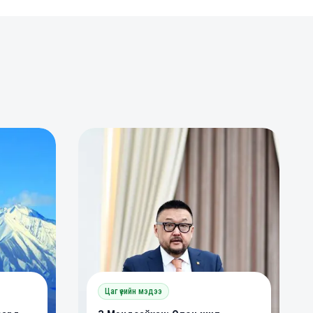
0
0
Цаг үеийн мэдээ