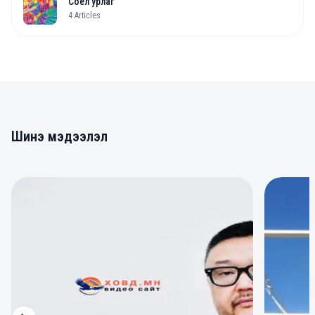
Соёл урлаг
4
Articles
Шинэ мэдээлэл
0
0