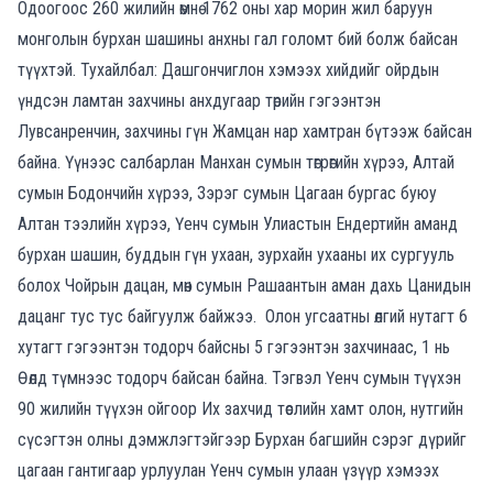
Одоогоос 260 жилийн өмнө 1762 оны хар морин жил баруун
монголын бурхан шашины анхны гал голомт бий болж байсан
түүхтэй. Тухайлбал: Дашгончиглон хэмээх хийдийг ойрдын
үндсэн ламтан захчины анхдугаар төрийн гэгээнтэн
Лувсанренчин, захчины гүн Жамцан нар хамтран бүтээж байсан
байна. Үүнээс салбарлан Манхан сумын төгрөгийн хүрээ, Алтай
сумын Бодончийн хүрээ, Зэрэг сумын Цагаан бургас буюу
Алтан тээлийн хүрээ, Үенч сумын Улиастын Ендертийн аманд
бурхан шашин, буддын гүн ухаан, зурхайн ухааны их сургууль
болох Чойрын дацан, мөн сумын Рашаантын аман дахь Цанидын
дацанг тус тус байгуулж байжээ.
Олон угсаатны өлгий нутагт 6
хутагт гэгээнтэн тодорч байсны 5 гэгээнтэн захчинаас, 1 нь
Өөлд түмнээс тодорч байсан байна. Тэгвэл Үенч сумын түүхэн
90 жилийн түүхэн ойгоор Их захчид төслийн хамт олон, нутгийн
сүсэгтэн олны дэмжлэгтэйгээр Бурхан багшийн сэрэг дүрийг
цагаан гантигаар урлуулан Үенч сумын улаан үзүүр хэмээх