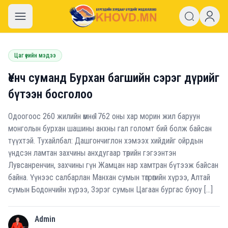
khovd.mn
Цаг үеийн мэдээ
Үенч суманд Бурхан багшийн сэрэг дүрийг
бүтээн босголоо
Одоогоос 260 жилийн өмнө 1762 оны хар морин жил баруун
монголын бурхан шашины анхны гал голомт бий болж байсан
түүхтэй. Тухайлбал: Дашгончиглон хэмээх хийдийг ойрдын
үндсэн ламтан захчины анхдугаар төрийн гэгээнтэн
Лувсанренчин, захчины гүн Жамцан нар хамтран бүтээж байсан
байна. Үүнээс салбарлан Манхан сумын төгрөгийн хүрээ, Алтай
сумын Бодончийн хүрээ, Зэрэг сумын Цагаан бургас буюу […]
Admin
A