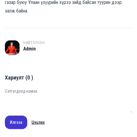
газар буюу Улаан үзүүрийн хүрээ хийд байсан туурин дээр
залж байна.
НИЙТЭЛСЭН
A
Admin
Хариулт
(
0
)
Илгээх
Цуцлах