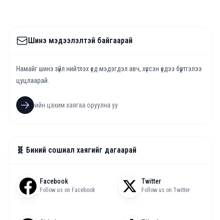
Шинэ мэдээлэлтэй байгаарай
Намайг шинэ зүйл нийтлэх үед мэдэгдэл авч, хүссэн үедээ бүртгэлээ
цуцлаарай.
🧬 Биний сошиал хаягийг дагаарай
Facebook
Twitter
Follow us on Facebook
Follow us on Twitter