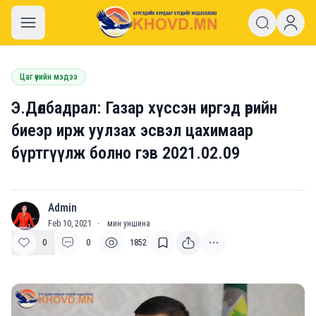
khovd.mn
Цаг үеийн мэдээ
Э.Дөлбадрал: Газар хүссэн иргэд өөрийн
биеэр ирж уулзах эсвэл цахимаар
бүртгүүлж болно гэв 2021.02.09
Admin
A
Feb 10, 2021
·
мин уншина
0
0
1852