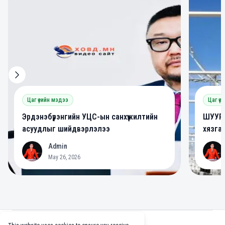
Цаг үеийн мэдээ
Цаг үе
Эрдэнэбүрэнгийн УЦС-ын санхүүжилтийн
ШУУРХ
асуудлыг шийдвэрлэлээ
хязга
Admin
A
A
May 26, 2026
Footer