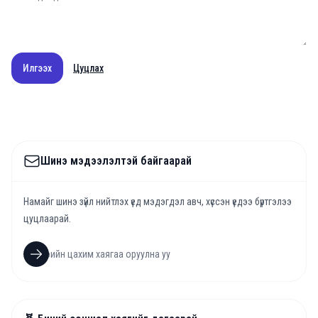
Илгээх
Цуцлах
Шинэ мэдээлэлтэй байгаарай
Намайг шинэ зүйл нийтлэх үед мэдэгдэл авч, хүссэн үедээ бүртгэлээ
цуцлаарай.