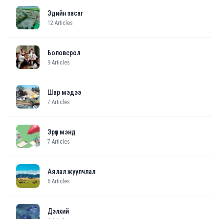
Эдийн засаг
12
Articles
Боловсрол
9
Articles
Шар мэдээ
7
Articles
Эрүүл мэнд
7
Articles
Аялал жуулчлал
6
Articles
Дэлхий