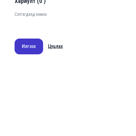
Хариулт
(
0
)
Илгээх
Цуцлах