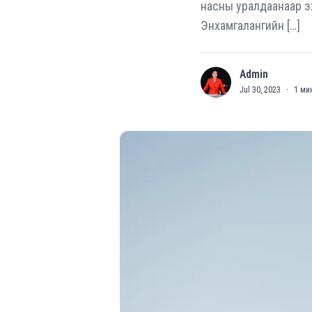
насны уралдаанаар э
Энхамгалангийн […]
Admin
A
Jul 30, 2023
·
1
мин