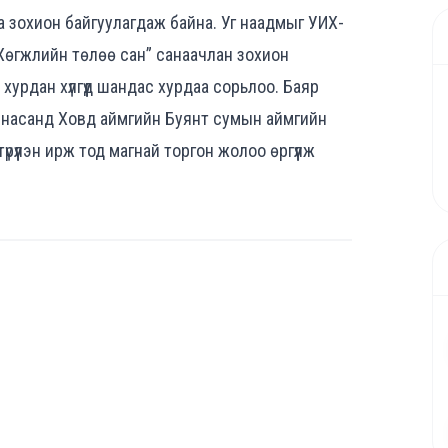
 зохион байгуулагдаж байна. Уг наадмыг УИХ-
 “Хөгжлийн төлөө сан” санаачлан зохион
 хурдан хүлгүүд шандас хурдаа сорьлоо. Баяр
н насанд Ховд аймгийн Буянт сумын аймгийн
үүлэн ирж тод магнай торгон жолоо өргүүлж