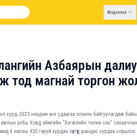
Мэдээлэл
лангийн Азбаярын далиу
 ирж тод магнай торгон ж
л хурд-2023 наадам анх удаагаа зохион байгуулагдаж байн
ний ажлын алба, Ховд аймгийн “Хөгжлийн төлөө сан” санаачла
дамд 6 насны 450 гаруй хурдан хүлгүүд шандас хурдаа сорьлоо