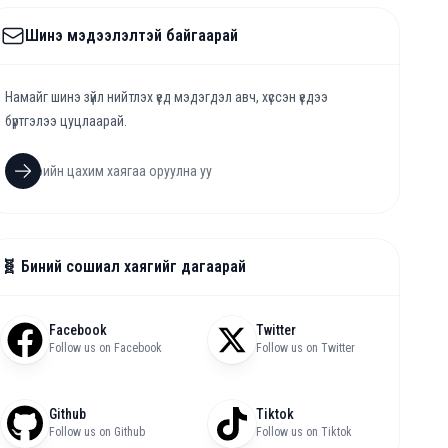
Шинэ мэдээлэлтэй байгаарай
Намайг шинэ зүйл нийтлэх үед мэдэгдэл авч, хүссэн үедээ
бүртгэлээ цуцлаарай.
🧬 Биний сошиал хаягийг дагаарай
Facebook
Twitter
Follow us on Facebook
Follow us on Twitter
Github
Tiktok
Follow us on Github
Follow us on Tiktok