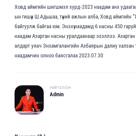
Ховд аймгийн шигшмэл хурд-2023 наадам анх удаагаа
ын гишүүн Ш.Адьшаа, түүний ажлын алба, Ховд аймгийн
байгуулж байгаа юм. Энэхүү наадамд 6 насны 450 гаруй
наадам Азарган насны уралдаанаар эхэллээ. Азарга
алдарт уяач Энхамгалангийн Азбаярын далиу халзан түр
наадамчин олноо баясгалаа 2023.07.30
НИЙТЭЛСЭН
Admin
A