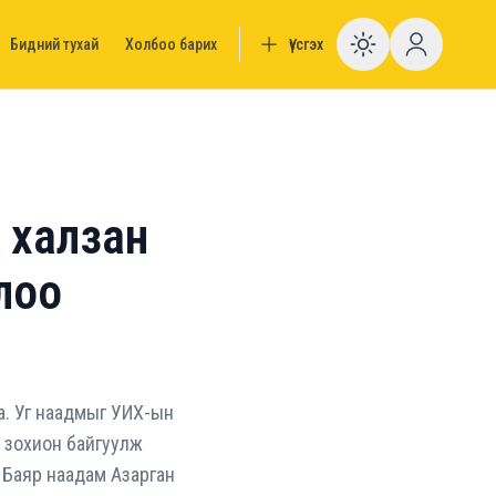
Бидний тухай
Холбоо барих
Үүсгэх
Enable da
 халзан
олоо
а. Уг наадмыг УИХ-ын
н зохион байгуулж
. Баяр наадам Азарган