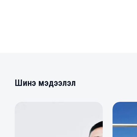
Шинэ мэдээлэл
0
0
0