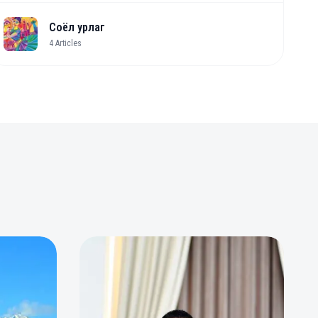
Соёл урлаг
4
Articles
0
0