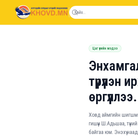
khovd.mn
Цаг үеийн мэдээ
Энхамга
түрүүлэн
өргүүллээ.
Ховд аймгийн шигшмэ
гишүүн Ш.Адьшаа, түү
байгаа юм. Энэхүү наа