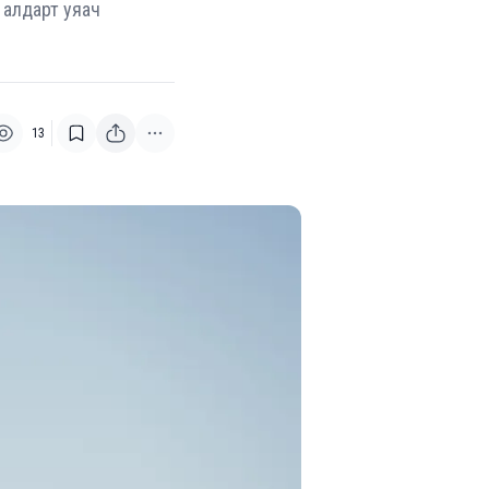
 алдарт уяач
13