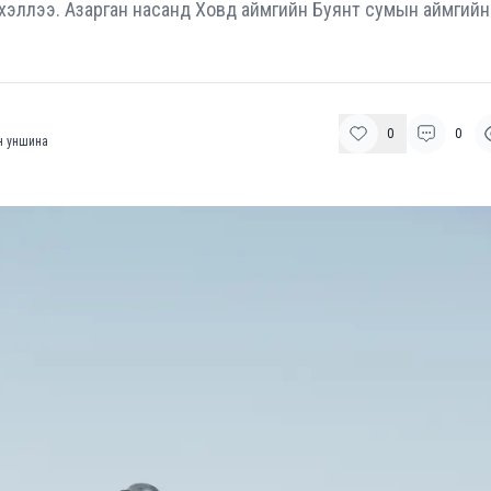
хэллээ. Азарган насанд Ховд аймгийн Буянт сумын аймгийн
0
0
 уншина