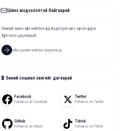
Шинэ мэдээлэлтэй байгаарай
Намайг шинэ зүйл нийтлэх үед мэдэгдэл авч, хүссэн үедээ
бүртгэлээ цуцлаарай.
🧬 Биний сошиал хаягийг дагаарай
Facebook
Twitter
Follow us on Facebook
Follow us on Twitter
Github
Tiktok
Follow us on Github
Follow us on Tiktok