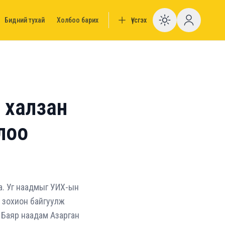
Бидний тухай
Холбоо барих
Үүсгэх
Enable da
 халзан
олоо
а. Уг наадмыг УИХ-ын
н зохион байгуулж
. Баяр наадам Азарган