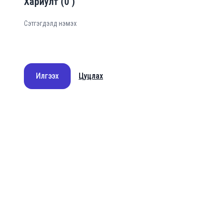
Хариулт
(
0
)
Илгээх
Цуцлах