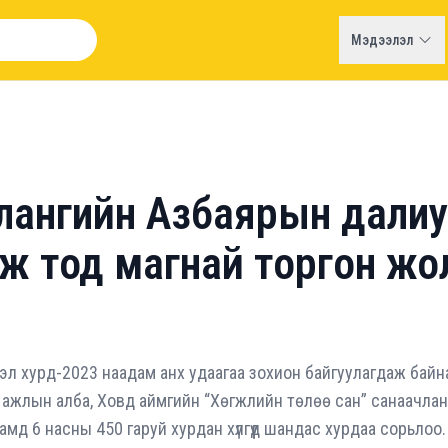
Мэдээлэл
лангийн Азбаярын далиу
 ирж тод магнай торгон ж
л хурд-2023 наадам анх удаагаа зохион байгуулагдаж байн
ний ажлын алба, Ховд аймгийн “Хөгжлийн төлөө сан” санаачла
дамд 6 насны 450 гаруй хурдан хүлгүүд шандас хурдаа сорьлоо