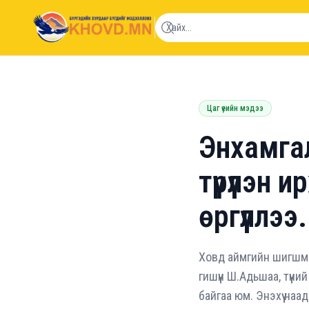
khovd.mn
Цаг үеийн мэдээ
Энхамга
түрүүлэн
өргүүллээ.
Ховд аймгийн шигшмэ
гишүүн Ш.Адьшаа, түү
байгаа юм. Энэхүү наа