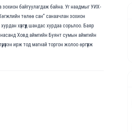
 зохион байгуулагдаж байна. Уг наадмыг УИХ-
 “Хөгжлийн төлөө сан” санаачлан зохион
 хурдан хүлгүүд шандас хурдаа сорьлоо. Баяр
н насанд Ховд аймгийн Буянт сумын аймгийн
үүлэн ирж тод магнай торгон жолоо өргүүлж