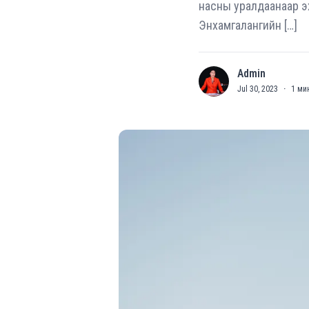
насны уралдаанаар э
Энхамгалангийн […]
Admin
A
Jul 30, 2023
·
1
мин