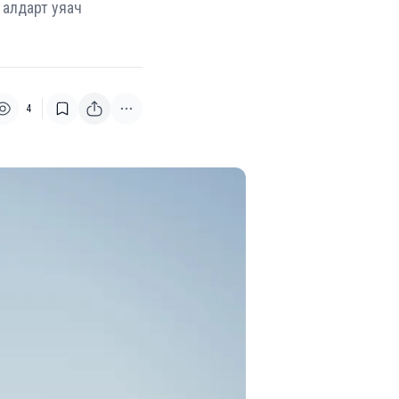
 алдарт уяач
4