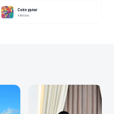
Соёл урлаг
4
Articles
0
0