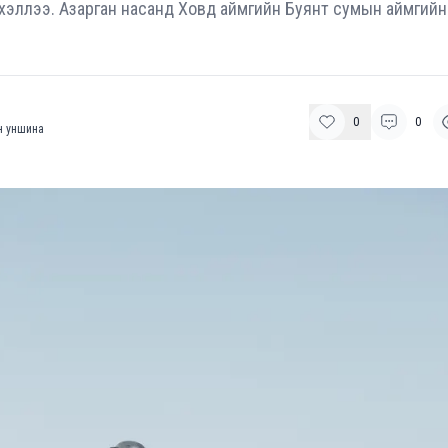
хэллээ. Азарган насанд Ховд аймгийн Буянт сумын аймгийн
0
0
 уншина