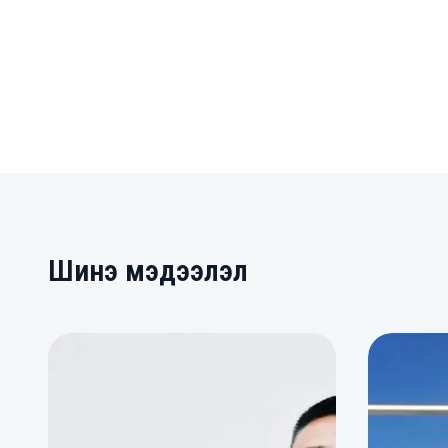
Шинэ мэдээлэл
0
0
0