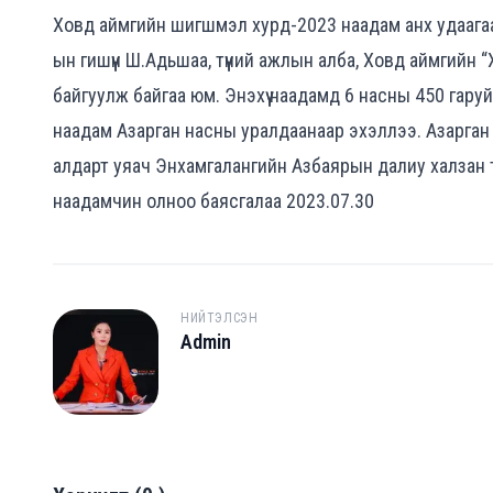
Ховд аймгийн шигшмэл хурд-2023 наадам анх удаагаа
ын гишүүн Ш.Адьшаа, түүний ажлын алба, Ховд аймгийн
байгуулж байгаа юм. Энэхүү наадамд 6 насны 450 гаруй
наадам Азарган насны уралдаанаар эхэллээ. Азарга
алдарт уяач Энхамгалангийн Азбаярын далиу халзан түр
наадамчин олноо баясгалаа 2023.07.30
НИЙТЭЛСЭН
Admin
A