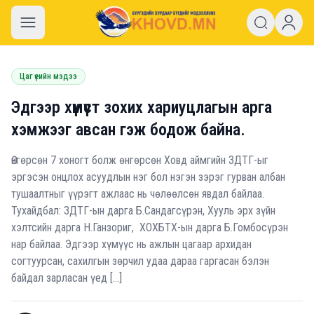
khovd.mn
Цаг үеийн мэдээ
Эдгээр хүмүүст зохих хариуцлагын арга
хэмжээг авсан гэж бодож байна.
Өнгөрсөн 7 хоногт болж өнгөрсөн Ховд аймгийн ЗДТГ-ыг
эргэсэн онцлох асуудлын нэг бол нэгэн зэрэг гурван албан
тушаалтныг үүрэгт ажлаас нь чөлөөлсөн явдал байлаа.
Тухайдбал: ЗДТГ-ын дарга Б.Сандагсүрэн, Хууль эрх зүйн
хэлтсийн дарга Н.Ганзориг, ХОХБТХ-ын дарга Б.Гомбосүрэн
нар байлаа. Эдгээр хүмүүс нь ажлын цагаар архидан
согтуурсан, сахилгын зөрчил удаа дараа гаргасан бэлэн
байдал зарласан үед […]