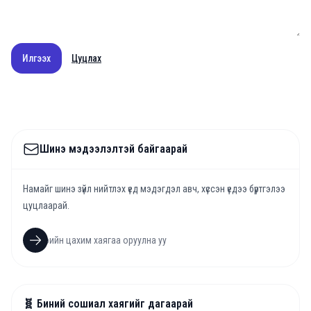
Илгээх
Цуцлах
Шинэ мэдээлэлтэй байгаарай
Намайг шинэ зүйл нийтлэх үед мэдэгдэл авч, хүссэн үедээ бүртгэлээ
цуцлаарай.
🧬 Биний сошиал хаягийг дагаарай