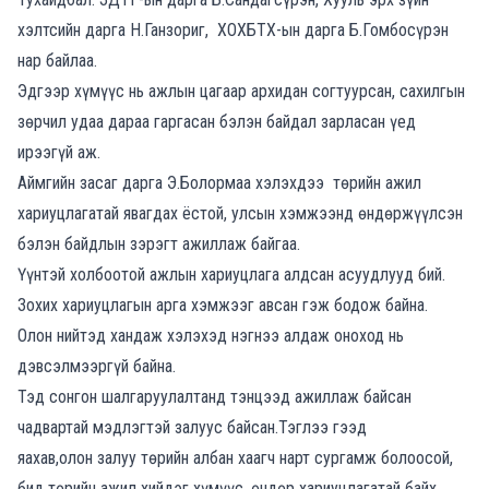
хэлтсийн дарга Н.Ганзориг, ХОХБТХ-ын дарга Б.Гомбосүрэн
нар байлаа.
Эдгээр хүмүүс нь ажлын цагаар архидан согтуурсан, сахилгын
зөрчил удаа дараа гаргасан бэлэн байдал зарласан үед
ирээгүй аж.
Аймгийн засаг дарга Э.Болормаа хэлэхдээ төрийн ажил
хариуцлагатай явагдах ёстой, улсын хэмжээнд өндөржүүлсэн
бэлэн байдлын зэрэгт ажиллаж байгаа.
Үүнтэй холбоотой ажлын хариуцлага алдсан асуудлууд бий.
Зохих хариуцлагын арга хэмжээг авсан гэж бодож байна.
Олон нийтэд хандаж хэлэхэд нэгнээ алдаж оноход нь
дэвсэлмээргүй байна.
Тэд сонгон шалгаруулалтанд тэнцээд ажиллаж байсан
чадвартай мэдлэгтэй залуус байсан.Тэглээ гээд
яахав,олон залуу төрийн албан хаагч нарт сургамж болоосой,
бид төрийн ажил хийдэг хүмүүс, өндөр хариуцлагатай байх