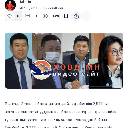
Admin
A
Mar 06, 2024
·
1
мин уншина
0
0
1394
Өнгөрсөн 7 хоногт болж өнгөрсөн Ховд аймгийн ЗДТГ-ыг
эргэсэн онцлох асуудлын нэг бол нэгэн зэрэг гурван албан
тушаалтныг үүрэгт ажлаас нь чөлөөлсөн явдал байлаа.
Тухайдбал: ЗДТГ-ын дарга Б.Сандагсүрэн, Хууль эрх зүйн