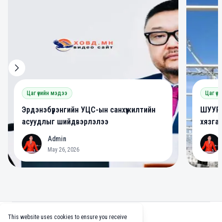
Цаг үеийн мэдээ
Цаг үе
Эрдэнэбүрэнгийн УЦС-ын санхүүжилтийн
ШУУРХ
асуудлыг шийдвэрлэлээ
хязга
Admin
A
A
May 26, 2026
Footer
This website uses cookies to ensure you receive