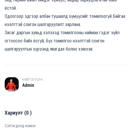
ёстой.
Одоогоор эдгээр албан тушаалд хүмүүсийг томилоогүй байгаа
нээлттэй сонгон шалгаруулалт зарлана.
Засаг даргын хувьд хэлэхэд томилгооны наймаа гэдэг зүйл
огтоосоо байх ёсгүй, бүх томилгоо нээлттэй сонгон
шалгаруултын хүрээнд явагдах болно хэмээв.
НИЙТЭЛСЭН
A
Admin
Хариулт
(
0
)