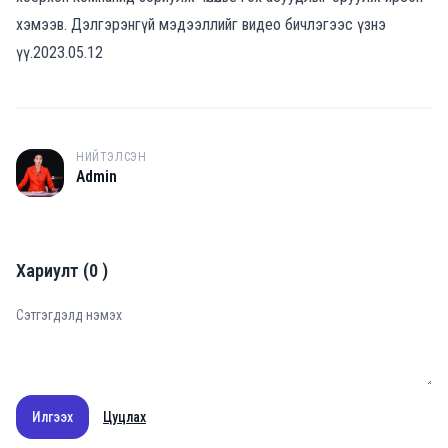
хэмээв. Дэлгэрэнгүй мэдээллийг видео бичлэгээс үзнэ
үү.2023.05.12
НИЙТЭЛСЭН
A
Admin
Хариулт
(
0
)
Илгээх
Цуцлах