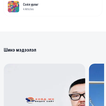
Соёл урлаг
4
Articles
Шинэ мэдээлэл
0
0