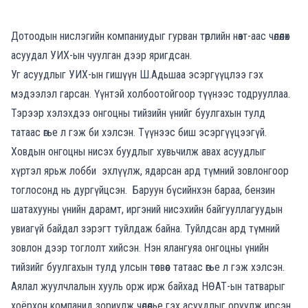
Дотоодын нислэгийн компаниудыг гурван төрлийн нөат-аас чөлөөлөх
асуудал УИХ-ын чуулган дээр яригдсан.
Уг асуудлыг УИХ-ын гишүүн Ш.Адьшаа эсэргүүцлээ гэх
мэдээлэл гарсан. Үүнтэй холбоотойгоор түүнээс тодрууллаа.
Тэрээр хэлэхдээ онг
оцны тийзийн үнийг буулгахын тулд
татаас өгье л гэж би хэлсэн. Түүнээс биш эсэргүүцээгүй.
Ховдын онгоцны нисэх буудлыг хувьчилж авах асуудлыг
хүртэл ярьж лобби
эхлүүлж, ядарсан ард түмний зовлонгоор
тоглосонд нь дургүйцсэн. Баруун бүсийнхэн бараа, бензин
шатахууны үнийн дарамт, иргэний нисэхийн байгууллагуудын
увиагүй байдал зэрэгт туйлдаж байна. Туйлдсан ард түмний
зовлон дээр тоглолт хийсэн. Нэн ялангуяа онгоцны үнийн
тийзийг буулгахын тулд улсын төсвөөс татаас өгье л гэж хэлсэн.
Аялал жуулчлалын хууль орж ирж байхад НӨАТ-ын татварыг
хоёрхон компанид зориулж чөлөөлье гэх асуудлыг оруулж ирсэн