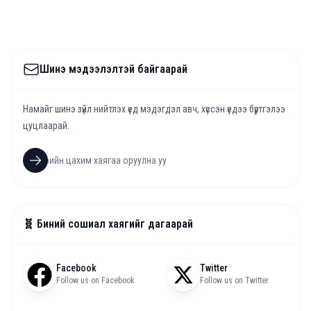
Шинэ мэдээлэлтэй байгаарай
Намайг шинэ зүйл нийтлэх үед мэдэгдэл авч, хүссэн үедээ бүртгэлээ
цуцлаарай.
🧬 Биний сошиал хаягийг дагаарай
Facebook
Twitter
Follow us on Facebook
Follow us on Twitter