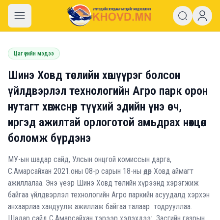
khovd.mn
Цаг үеийн мэдээ
Шинэ Ховд төслийн хөшүүрэг болсон
үйлдвэрлэл технологийн Агро парк орон
нутагт хөгжснөөр түүхий эдийн үнэ өсч,
иргэд ажилтай орлоготой амьдрах нөхцөл
боломж бүрдэнэ
МУ-ын шадар сайд, Улсын онцгой комиссын дарга,
С.Амарсайхан 2021.оны 08-р сарын 18-ны өдөр Ховд аймагт
ажиллалаа. Энэ үеэр Шинэ Ховд төслийн хүрээнд хэрэгжиж
байгаа үйлдвэрлэл технологийн Агро паркийн асуудалд хэрхэн
анхаарлаа хандуулж ажиллаж байгаа талаар тодрууллаа.
Шадар сайд С.Амарсайхан тэрээр хэлэхдээ: Засгийн газрын