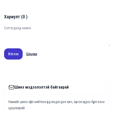
Хариулт
(
0
)
Илгээх
Цуцлах
Шинэ мэдээлэлтэй байгаарай
Намайг шинэ зүйл нийтлэх үед мэдэгдэл авч, хүссэн үедээ бүртгэлээ
цуцлаарай.