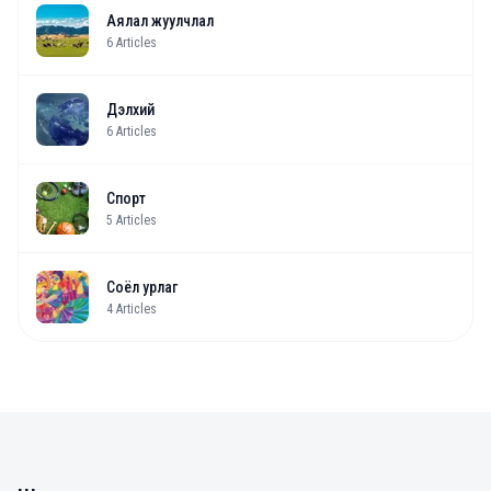
Аялал жуулчлал
6
Articles
Дэлхий
6
Articles
Спорт
5
Articles
Соёл урлаг
4
Articles