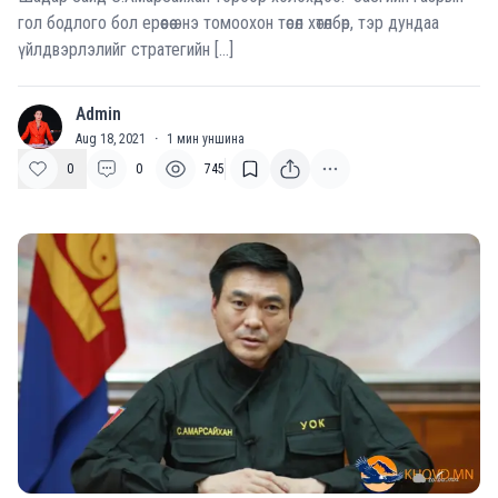
гол бодлого бол ерөөсөө энэ томоохон төсөл хөтөлбөр, тэр дундаа
үйлдвэрлэлийг стратегийн […]
Admin
A
Aug 18, 2021
·
1
мин уншина
0
0
745