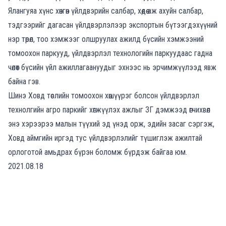
Ялангуяа хүнс хөнгөн үйлдвэрийн салбар, хөдөө аж ахуйн салбар,
тэдгээрийг дагасан үйлдвэрлэлээр экспортын бүтээгдэхүүний
нэр төрөл, тоо хэмжээг олшруулах ажилд бүсийн хэмжээний
томоохон паркууд, үйлдвэрлэл технологийн паркуудаас гадна
чөлөөт бүсийн үйл ажиллагаануудыг эхнээс нь эрчимжүүлээд явж
байна гэв.
Шинэ Ховд төслийн томоохон хөшүүрэг болсон үйлдвэрлэл
технолгийн агро паркийг хөгжүүлэх ажлыг ЗГ дэмжээд өгчихвөл
энэ хэрээрээ малын түүхий эд үнэд орж, эдийн засаг сэргэж,
Ховд аймгийн иргэд тус үйлдвэрлэлийг түшиглэж ажилтай
орлоготой амьдрах бүрэн боломж бүрдэж байгаа юм.
2021.08.18