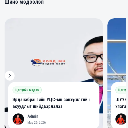
Шинэ мэдээлэл
0
0
Цаг үеийн мэдээ
Цаг үе
Эрдэнэбүрэнгийн УЦС-ын санхүүжилтийн
ШУУРХ
асуудлыг шийдвэрлэлээ
хязга
Admin
A
A
May 26, 2026