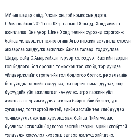
МУ-ын шадар сайд, Улсын онцгой комиссын дарга,
С.Амарсайхан 2021.оны 08-р сарын 18-ны өдөр Ховд аймагт
ажиллалаа. Энэ үеэр Шинэ Ховд төслийн хүрээнд хэрэгжиж
байгаа үйлдвэрлэл технологийн Агро паркийн асуудалд хэрхэн
анхаарлаа хандуулж ажиллаж байгаа талаар тодрууллаа.
Шадар сайд С.Амарсайхан тэрээр хэлэхдээ: Засгийн газрын
гол бодлого бол ерөөсөө энэ томоохон төсөл хөтөлбөр, тэр дундаа
үйлдвэрлэлийг стратегийн гол бодлогоо болгох, өөрөөр хэлэхийн
бол үйлдвэрлэлийг хөгжүүлэх, экспортыг нэмэгдүүлэх, чөлөөт
бүсүүдийн үйл ажиллагааг хөгжүүлэх, агро паркийн үйл
ажиллагааг эрчимжүүлэх, ажлын байрыг бий болгох, урт
хугацаанд тогтвортой өгөөжтэй, эдийн засгийн төсөл хөтөлбөрүүдээ
эрчимжүүлэх ажлын хүрээнд явж байгаа. Тийм учраас
бүсчилсэн хөгжлийн бодлогоо засгийн газрын мөрийн хөтөлбөртэй
уялдуулж хөгжүүлэх хүрээнд эдгээр ажлууд хийгдэнэ.