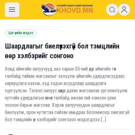
khovd.mn
Цаг үеийн мэдээ
Шаардлагыг биелүүлэхгүй бол тэмцлийн
өөр хэлбэрийг сонгоно
Ховд аймгийн залуучууд энэ сарын 05-ний өдөр аймгийн төв
талбайд тайван жагсаалыг эхлүүлж аймгийн удирдлагуудаас
хариуцлага нэхэж, хэд хэдэн асуудлаар шаардлага
хүргүүлсэн. Тэгвэл залуус өнөөдөр дахин жагсаалаа үргэлжлүүлж
нутгийн удирдлагын өмнөх талбайд ажлаа хий хэмээн уриа
лоозон барьж жагслаа. Хэрэв залуучуудын шаардлагыг
биелүүлж, орон нутагтаа сайхан амьдрах боломжоор хангахгүй
бол тэмцлийн өөр хэлбэрийг сонгохоо мэдэгдлээ […]