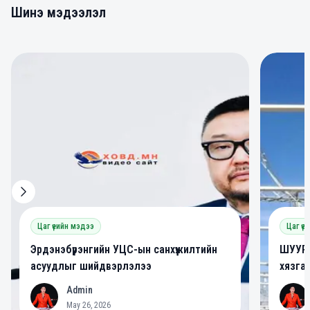
Шинэ мэдээлэл
0
0
Цаг үеийн мэдээ
Цаг үе
Эрдэнэбүрэнгийн УЦС-ын санхүүжилтийн
ШУУРХ
асуудлыг шийдвэрлэлээ
хязга
Admin
A
A
May 26, 2026