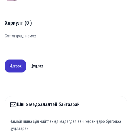
Хариулт
(
0
)
Илгээх
Цуцлах
Шинэ мэдээлэлтэй байгаарай
Намайг шинэ зүйл нийтлэх үед мэдэгдэл авч, хүссэн үедээ бүртгэлээ
цуцлаарай.