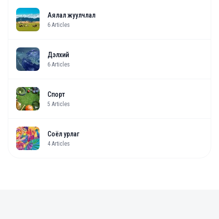
Аялал жуулчлал
6
Articles
Дэлхий
6
Articles
Спорт
5
Articles
Соёл урлаг
4
Articles