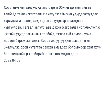
Ховд аймгийн залуучууд энэ сарын 05-ний өдөр аймгийн төв
талбайд тайван жагсаалыг эхлүүлж аймгийн удирдлагуудаас
хариуцлага нэхэж, хэд хэдэн асуудлаар шаардлага
хүргүүлсэн. Тэгвэл залуус өнөөдөр дахин жагсаалаа үргэлжлүүлж
нутгийн удирдлагын өмнөх талбайд ажлаа хий хэмээн уриа
лоозон барьж жагслаа. Хэрэв залуучуудын шаардлагыг
биелүүлж, орон нутагтаа сайхан амьдрах боломжоор хангахгүй
бол тэмцлийн өөр хэлбэрийг сонгохоо мэдэгдлээ
2022.04.08