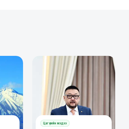
0
0
Цаг үеийн мэдээ