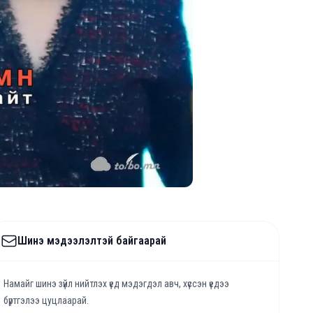
Шинэ мэдээлэлтэй байгаарай
Намайг шинэ зүйл нийтлэх үед мэдэгдэл авч, хүссэн үедээ
бүртгэлээ цуцлаарай.