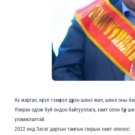
Аз жаргал, хүсэл тэмүүлэл дүүрэн шинэ жил, шинэ оны 
Улиран одож буй ондоо байгууллага, хамт олон бүр ши
уламжлалтай.
2022 онд Засаг даргын тамгын газрын хамт олноос: