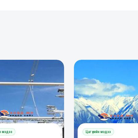
0
0
0
йн мэдээ
Цаг үеийн мэдээ