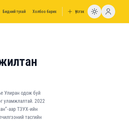
Бидний тухай
Холбоо барих
Үүсгэх
Enable da
ажилтан
лье Улиран одож буй
дэг уламжлалтай. 2022
тан”-аар ТЗУХ-ийн
лчилгээний тасгийн