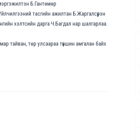
мэргэжилтэн Б.Гантөмөр
Үйлчилгээний тасгийн ажилтан Б.Жаргалсүрэн
нгийн хэлтсийн дарга Ч.Багдал нар шалгарлаа.
 амар тайван, төр улсаараа түвшин амгалан байх