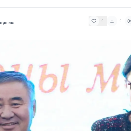
0
0
н уншина