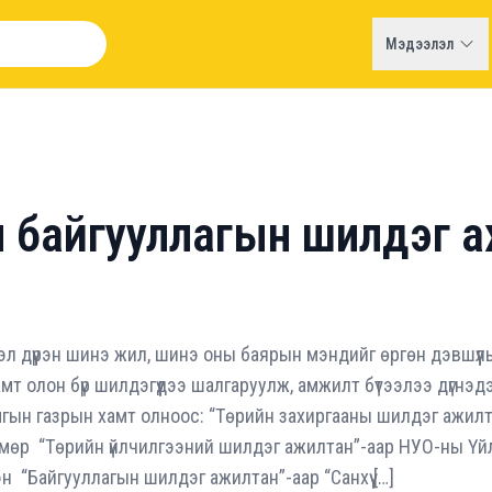
Мэдээлэл
л байгууллагын шилдэг 
үүлэл дүүрэн шинэ жил, шинэ оны баярын мэндийг өргөн дэвшүү
амт олон бүр шилдэгүүдээ шалгаруулж, амжилт бүтээлээ дүгнэ
мгын газрын хамт олноос: “Төрийн захиргааны шилдэг ажил
мөр “Төрийн үйлчилгээний шилдэг ажилтан”-аар НУО-ны Үй
н “Байгууллагын шилдэг ажилтан”-аар “Санхүү […]