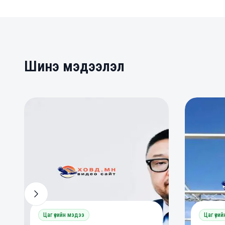
Шинэ мэдээлэл
0
0
0
Цаг үеийн мэдээ
Цаг үеи