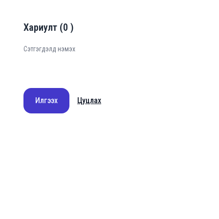
Хариулт
(
0
)
Илгээх
Цуцлах