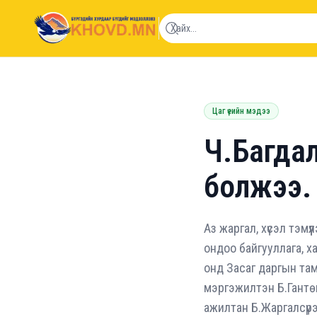
khovd.mn
Цаг үеийн мэдээ
Ч.Багда
болжээ.
Аз жаргал, хүсэл тэм
ондоо байгууллага, х
онд Засаг даргын та
мэргэжилтэн Б.Гантө
ажилтан Б.Жаргалсүрэ