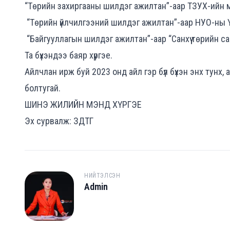
“Төрийн захиргааны шилдэг ажилтан”-аар ТЗУХ-ийн 
“Төрийн үйлчилгээний шилдэг ажилтан”-аар НУО-ны 
“Байгууллагын шилдэг ажилтан”-аар “Санхүү төрийн са
Та бүхэндээ баяр хүргэе.
Айлчлан ирж буй 2023 онд айл гэр бүл бүхэн энх тунх,
болтугай.
ШИНЭ ЖИЛИЙН МЭНД ХҮРГЭЕ
Эх сурвалж: ЗДТГ
НИЙТЭЛСЭН
Admin
A