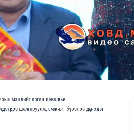
баярын мэндийг өргөн дэвшүүлье
лдэгүүдээ шалгаруулж, амжилт бүтээлээ дүгнэдэг