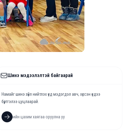
Шинэ мэдээлэлтэй байгаарай
Намайг шинэ зүйл нийтлэх үед мэдэгдэл авч, хүссэн үедээ
бүртгэлээ цуцлаарай.