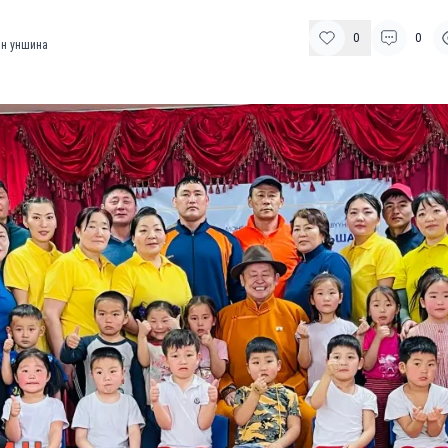
0
0
н уншина