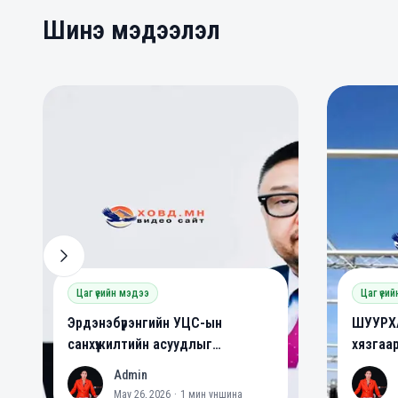
Шинэ мэдээлэл
0
0
0
Цаг үеийн мэдээ
Цаг үеи
Эрдэнэбүрэнгийн УЦС-ын
ШУУРХА
санхүүжилтийн асуудлыг
хязгаа
шийдвэрлэлээ
Admin
A
A
May 26, 2026
·
1
мин уншина