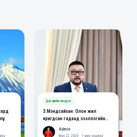
0
0
Цаг үеийн мэдээ
сард
З.Мэндсайхан: Олон жил
үү
яригдсан гадаад зээллэгийн
йна
хууль батлагдлаа
Admin
A
ина
May 22, 2026
·
1
мин уншина