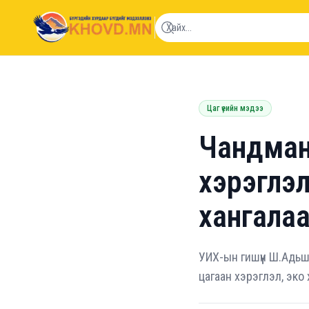
khovd.mn
Цаг үеийн мэдээ
Чандман
хэрэглэл
хангалаа
УИХ-ын гишүүн Ш.Адьш
цагаан хэрэглэл, эко