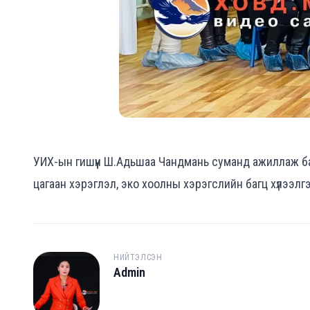
УИХ-ын гишүүн Ш.Адьшаа Чандмань суманд ажиллаж бай
цагаан хэрэглэл, эко хоолны хэрэгслийн багц хүлээлгэ
НИЙТЭЛСЭН
Admin
A