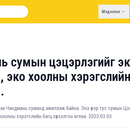
Мэдээлэл
ь сумын цэцэрлэгийг эк
, эко хоолны хэрэгслий
.
аа Чандмань суманд ажиллаж байна. Энэ үеэр тус сумын Цэц
 хоолны хэрэгслийн багц хүлээлгэн өглөө. 2023.03.03