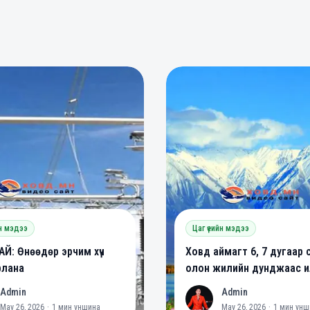
0
0
0
йн мэдээ
Цаг үеийн мэдээ
Й: Өнөөдөр эрчим хүч
Ховд аймагт 6, 7 дугаар 
рлана
олон жилийн дунджаас ил
халуун байх төлөвтэй ба
Admin
Admin
A
May 26, 2026
·
1
мин уншина
May 26, 2026
·
1
мин унш