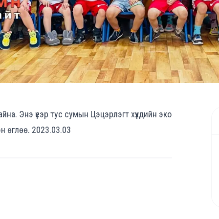
на. Энэ үеэр тус сумын Цэцэрлэгт хүүхдийн эко
н өглөө. 2023.03.03