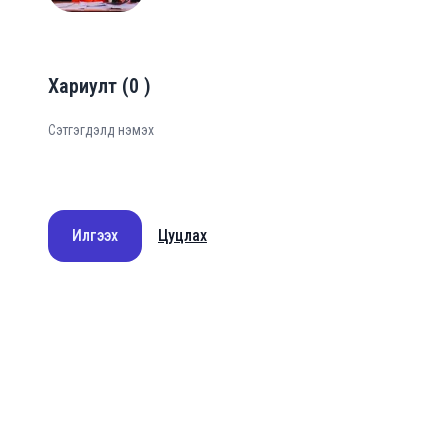
Хариулт
(
0
)
Илгээх
Цуцлах