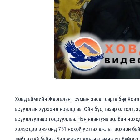
Ховд аймгийн Жаргалант сумын засаг дарга бөгөөд Хов
асуудлын хүрээнд ярилцлаа. Ойн бүс, газар олголт, з
асуудлуудаар тодрууллаа. Нэн ялангуяа золбин нохо
хэлэхдээ энэ онд 751 нохой устгах ажлыг зохион бай
дийлэхгүй байна. Бид жижиг амьтны эмнэлэг байгуул