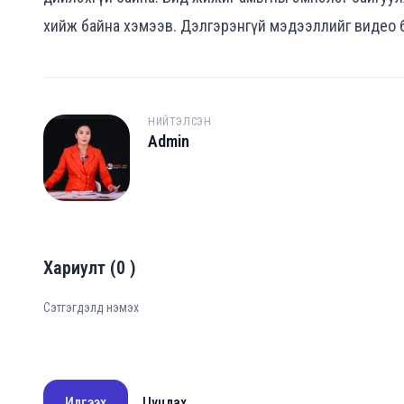
хийж байна хэмээв. Дэлгэрэнгүй мэдээллийг видео б
НИЙТЭЛСЭН
Admin
A
Хариулт
(
0
)
Илгээх
Цуцлах