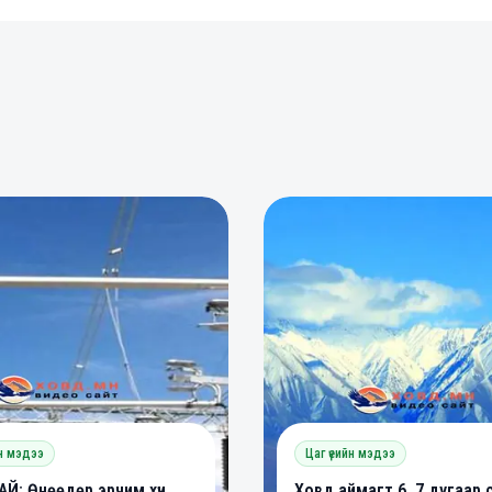
0
0
0
йн мэдээ
Цаг үеийн мэдээ
Й: Өнөөдөр эрчим хүч
Ховд аймагт 6, 7 дугаар 