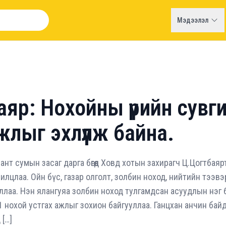
Мэдээлэл
яр: Нохойны үрийн сувги
жлыг эхлүүлж байна.
нт сумын засаг дарга бөгөөд Ховд хотын захирагч Ц.Цогтбаяр
лцлаа. Ойн бүс, газар олголт, золбин ноход, нийтийн тээвэ
ллаа. Нэн ялангуяа золбин ноход тулгамдсан асуудлын нэг 
 нохой устгах ажлыг зохион байгууллаа. Ганцхан анчин байд
 […]