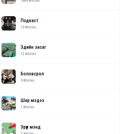
1889
Articles
Подкаст
19
Articles
Эдийн засаг
12
Articles
Боловсрол
9
Articles
Шар мэдээ
7
Articles
Эрүүл мэнд
7
Articles