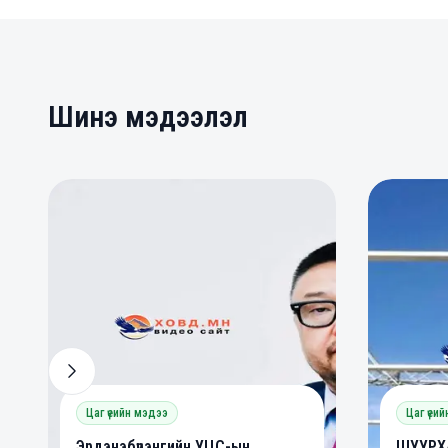
Шинэ мэдээлэл
0
0
0
Цаг үеийн мэдээ
Цаг үеи
Эрдэнэбүрэнгийн УЦС-ын
ШУУРХА