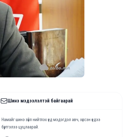
Шинэ мэдээлэлтэй байгаарай
Намайг шинэ зүйл нийтлэх үед мэдэгдэл авч, хүссэн үедээ
бүртгэлээ цуцлаарай.