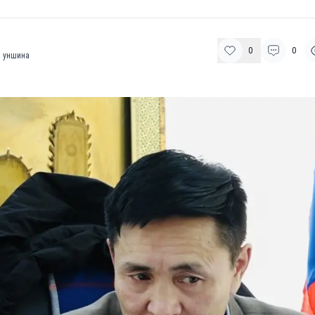
0
0
 уншина