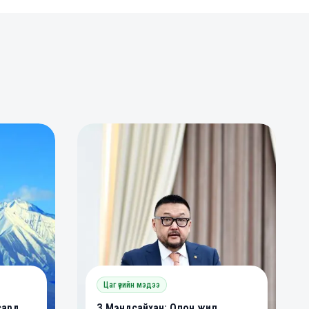
0
0
Цаг үеийн мэдээ
сард
З.Мэндсайхан: Олон жил