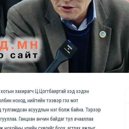
д хотын захирагч Ц.Цогтбаяртай хэд хэдэн
олбин ноход, нийтийн тээвэр гэх мэт
д тулгамдсан асуудлын нэг болж байна. Тэрээр
гууллаа. Ганцхан анчин байдаг тул ачааллаа
ж нохойны үрийн сувгийг боох, агтлах ажлыг