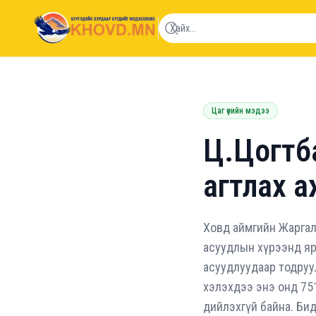
khovd.mn
Цаг үеийн мэдээ
Ц.Цогтба
агтлах а
Ховд аймгийн Жаргала
асуудлын хүрээнд яри
асуудлуудаар тодруу
хэлэхдээ энэ онд 751
дийлэхгүй байна. Бид