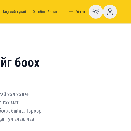
Бидний тухай
Холбоо барих
Үүсгэх
Enable da
йг боох
тай хэд хэдэн
р гэх мэт
болж байна. Тэрээр
аг тул ачааллаа