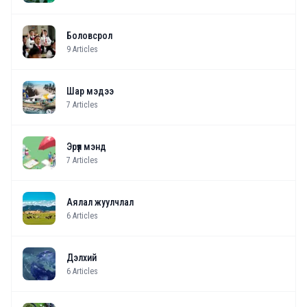
Боловсрол
9
Articles
Шар мэдээ
7
Articles
Эрүүл мэнд
7
Articles
Аялал жуулчлал
6
Articles
Дэлхий
6
Articles