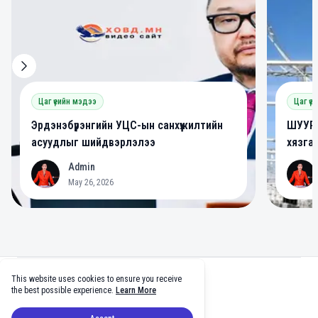
Цаг үеийн мэдээ
Цаг үе
Эрдэнэбүрэнгийн УЦС-ын санхүүжилтийн
ШУУРХ
асуудлыг шийдвэрлэлээ
хязга
Admin
A
A
May 26, 2026
Footer
This website uses cookies to ensure you receive
facebook
twitter
github
tiktok
the best possible experience.
Learn More