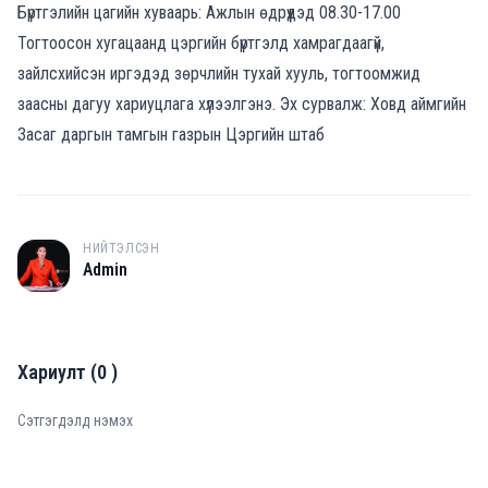
Бүртгэлийн цагийн хуваарь: Ажлын өдрүүдэд 08.30-17.00
Тогтоосон хугацаанд цэргийн бүртгэлд хамрагдаагүй,
зайлсхийсэн иргэдэд зөрчлийн тухай хууль, тогтоомжид
заасны дагуу хариуцлага хүлээлгэнэ. Эх сурвалж: Ховд аймгийн
Засаг даргын тамгын газрын Цэргийн штаб
НИЙТЭЛСЭН
A
Admin
Хариулт
(
0
)