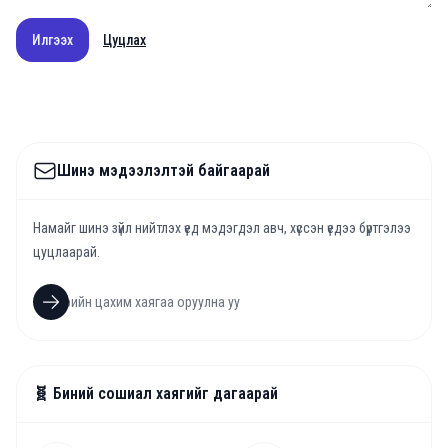
Илгээх
Цуцлах
Шинэ мэдээлэлтэй байгаарай
Намайг шинэ зүйл нийтлэх үед мэдэгдэл авч, хүссэн үедээ бүртгэлээ
цуцлаарай.
🧬 Биний сошиал хаягийг дагаарай