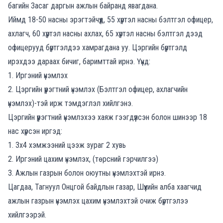
багийн Засаг даргын ажлын байранд явагдана.
Иймд 18-50 насны эрэгтэйчүүд, 55 хүртэл насны бэлтгэл офицер,
ахлагч, 60 хүртэл насны ахлах, 65 хүртэл насны бэлтгэл дээд
офицерууд бүртгэлдээ хамрагдана уу. Цэргийн бүртгэлд
ирэхдээ дараах бичиг, баримттай ирнэ. Үүнд:
1. Иргэний үнэмлэх
2. Цэргийн үүрэгтний үнэмлэх (Бэлтгэл офицер, ахлагчийн
үнэмлэх)-тэй ирж тэмдэглэл хийлгэнэ.
Цэргийн үүрэгтний үнэмлэхээ хаяж гээгдүүлсэн болон шинээр 18
нас хүрсэн иргэд:
1. 3х4 хэмжээний цээж зураг 2 хувь
2. Иргэний цахим үнэмлэх, (төрсний гэрчилгээ)
3. Ажлын газрын болон оюутны үнэмлэхтэй ирнэ.
Цагдаа, Тагнуул Онцгой байдлын газар, Шүүхийн алба хаагчид
ажлын газрын үнэмлэх цахим үнэмлэхтэй очиж бүртгэлээ
хийлгээрэй.