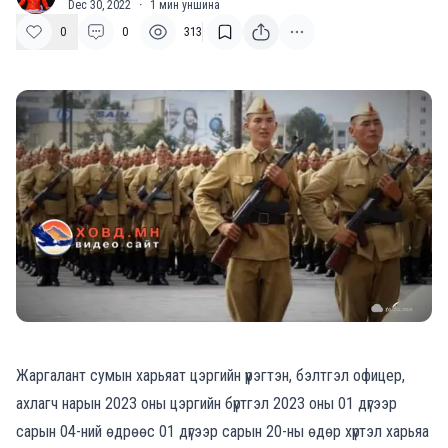
Dec 30, 2022
·
1
мин уншина
0
0
313
Жаргалант сумын харьяат цэргийн үүрэгтэн, бэлтгэл офицер,
ахлагч нарын 2023 оны цэргийн бүртгэл 2023 оны 01 дүгээр
сарын 04-ний өдрөөс 01 дүгээр сарын 20-ны өдөр хүртэл харьяа