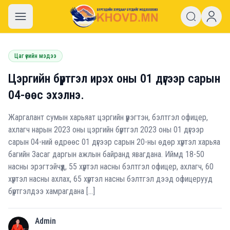
khovd.mn
Цаг үеийн мэдээ
Цэргийн бүртгэл ирэх оны 01 дүгээр сарын
04-өөс эхэлнэ.
Жаргалант сумын харьяат цэргийн үүрэгтэн, бэлтгэл офицер,
ахлагч нарын 2023 оны цэргийн бүртгэл 2023 оны 01 дүгээр
сарын 04-ний өдрөөс 01 дүгээр сарын 20-ны өдөр хүртэл харьяа
багийн Засаг даргын ажлын байранд явагдана. Иймд 18-50
насны эрэгтэйчүүд, 55 хүртэл насны бэлтгэл офицер, ахлагч, 60
хүртэл насны ахлах, 65 хүртэл насны бэлтгэл дээд офицерууд
бүртгэлдээ хамрагдана […]
Admin
A