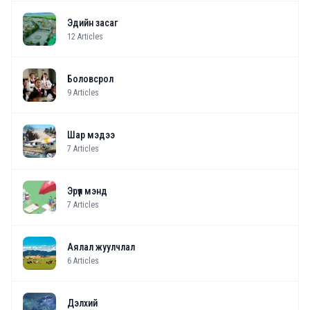
Эдийн засаг
12
Articles
Боловсрол
9
Articles
Шар мэдээ
7
Articles
Эрүүл мэнд
7
Articles
Аялал жуулчлал
6
Articles
Дэлхий