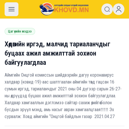
khovd.mn
Цаг үеийн мэдээ
Хөдөөгийн иргэд, малчид тариаланчдыг
буцаах ажил амжилттай зохион
байгуулагдлаа
Аймгийн Онцгой комиссын шийдвэрийн дагуу коронавирус
халдвар (ковид-19)-аас шалтгаалан аймгийн төвд гацсан 16
сумын иргэд, тариаланчдыг 2021 оны 04 дүгээр сарын 26-27-
ны өдрүүдэд буцаах ажил амжилттай зохион байгуулагдлаа.
Халдвар хамгааллын дэглэмээ сайтар сахиж өөрийгөө болон
бусдын эрүүл мэнд, амь насыг авран хамгаалцгаая‼️‼️‼️ Эх
сурвалж: Ховд аймгийн “Онцгой байдлын газар 2021.04.27