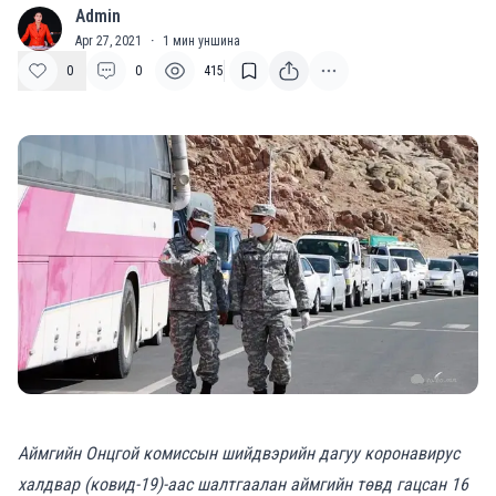
Admin
A
Apr 27, 2021
·
1
мин уншина
0
0
415
Аймгийн Онцгой комиссын шийдвэрийн дагуу коронавирус
халдвар (ковид-19)-аас шалтгаалан аймгийн төвд гацсан 16