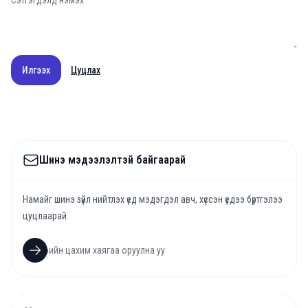
Илгээх
Цуцлах
Шинэ мэдээлэлтэй байгаарай
Намайг шинэ зүйл нийтлэх үед мэдэгдэл авч, хүссэн үедээ бүртгэлээ
цуцлаарай.