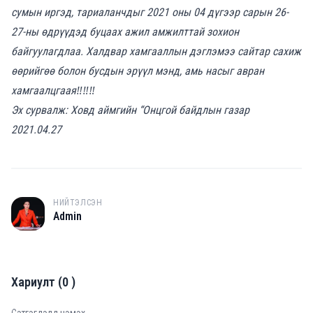
сумын иргэд, тариаланчдыг 2021 оны 04 дүгээр сарын 26-
27-ны өдрүүдэд буцаах ажил амжилттай зохион
байгуулагдлаа. Халдвар хамгааллын дэглэмээ сайтар сахиж
өөрийгөө болон бусдын эрүүл мэнд, амь насыг авран
хамгаалцгаая‼️‼️‼️
Эх сурвалж: Ховд аймгийн “Онцгой байдлын газар
2021.04.27
НИЙТЭЛСЭН
A
Admin
Хариулт
(
0
)