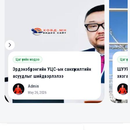
Цаг үеийн мэдээ
Цаг үе
Эрдэнэбүрэнгийн УЦС-ын санхүүжилтийн
ШУУРХ
асуудлыг шийдвэрлэлээ
хязга
Admin
A
A
May 26, 2026
Footer