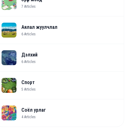
7
Articles
Аялал жуулчлал
6
Articles
Дэлхий
6
Articles
Спорт
5
Articles
Соёл урлаг
4
Articles