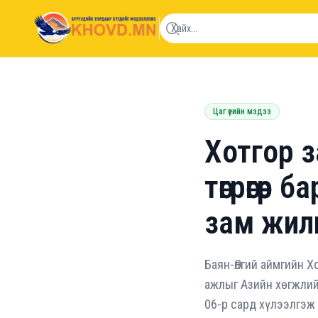
khovd.mn
Цаг үеийн мэдээ
Хотгор 
төгрөгөөр
зам жил
Баян-Өлгий аймгийн Х
ажлыг Азийн хөгжлий
06-р сард хүлээлгэж 