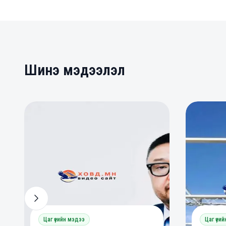
Шинэ мэдээлэл
0
0
0
Цаг үеийн мэдээ
Цаг үеи