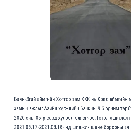
Баян-Өлгий аймгийн Хотгор зам ХХК нь Ховд аймгийн 
замын ажлыг Азийн хөгжлийн банкны 9.6 орчим тэрбу
2020 оны 06-р сард хүлээлгэж өгчээ. Гэтэл ашиглал
2021.08.17-2021.08.18- нд шилжих шөнө борооны ая 