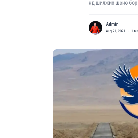
нд шилжих шөнө боро
Admin
A
Aug 21, 2021
·
1
ми