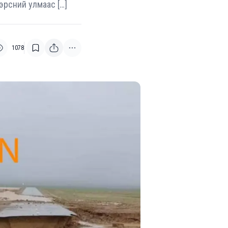
эрсний улмаас […]
1078