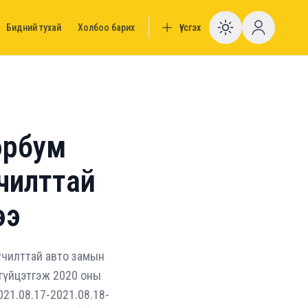
Бидний тухай
Холбоо барих
Үүсгэх
Enable da
эрбум
хучилттай
ээ
хучилттай авто замын
 гүйцэтгэж 2020 оны
021.08.17-2021.08.18-