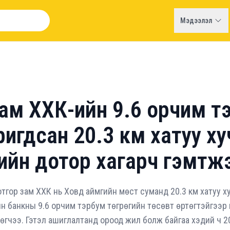
Мэдээлэл
зам ХХК-ийн 9.6 орчим т
 баригдсан 20.3 км хатуу 
ийн дотор хагарч гэмтж
отгор зам ХХК нь Ховд аймгийн мөст суманд 20.3 км хатуу 
н банкны 9.6 орчим тэрбум төгрөгийн төсөвт өртөгтэйгээр
өгчээ. Гэтэл ашиглалтанд ороод жил болж байгаа хэдий ч 2