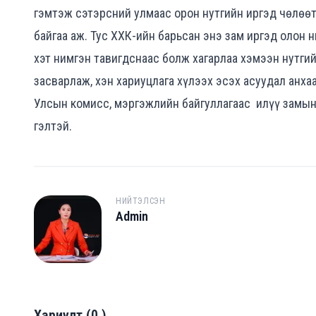
гэмтэж сэтэрсний улмаас орон нутгийн иргэд чөлөө
байгаа аж. Тус ХХК-ийн барьсан энэ зам иргэд олон
хэт нимгэн тавигдснаас болж хагарлаа хэмээн нутгий
засварлаж, хэн хариуцлага хүлээх эсэх асуудал анха
Улсын комисс, мэргэжлийн байгуллагаас илүү замын 
гэлтэй.
НИЙТЭЛСЭН
Admin
A
Хариулт
(
0
)