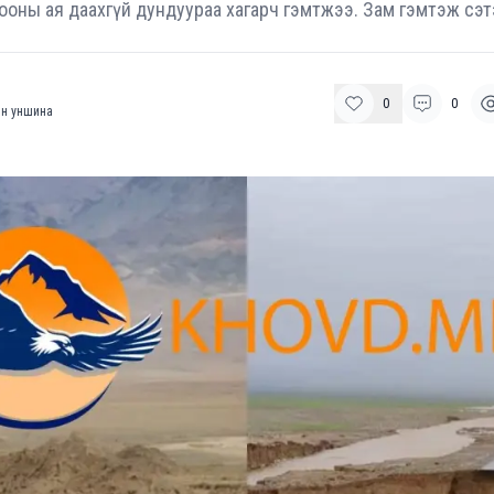
оны ая даахгүй дундуураа хагарч гэмтжээ. Зам гэмтэж сэт
0
0
н уншина