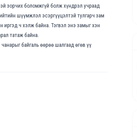
тэй зорчих боломжгүй болж хүндрэл учраад
 нийтийн шүүмжлэл эсэргүүцэлтэй тулгарч зам
н иргэд ч хэлж байна. Тэгвэл энэ замыг хэн
арал татаж байна.
чанарыг байгаль өөрөө шалгаад өгөв үү