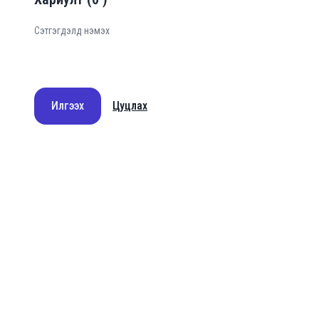
Илгээх
Цуцлах