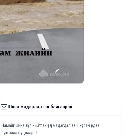
Шинэ мэдээлэлтэй байгаарай
Намайг шинэ зүйл нийтлэх үед мэдэгдэл авч, хүссэн үедээ
бүртгэлээ цуцлаарай.