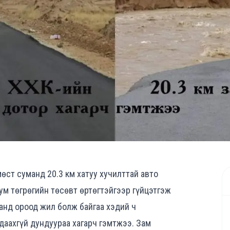
мөст суманд 20.3 км хатуу хучилттай авто
м төгрөгийн төсөвт өртөгтэйгээр гүйцэтгэж
танд ороод жил болж байгаа хэдий ч
даахгүй дундуураа хагарч гэмтжээ. Зам