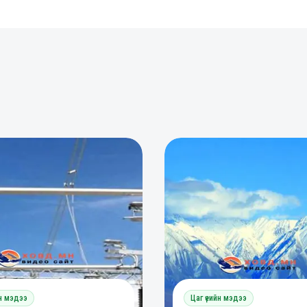
0
0
0
йн мэдээ
Цаг үеийн мэдээ