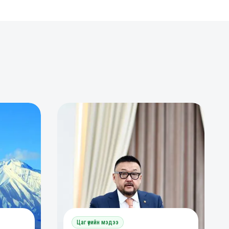
0
0
Цаг үеийн мэдээ