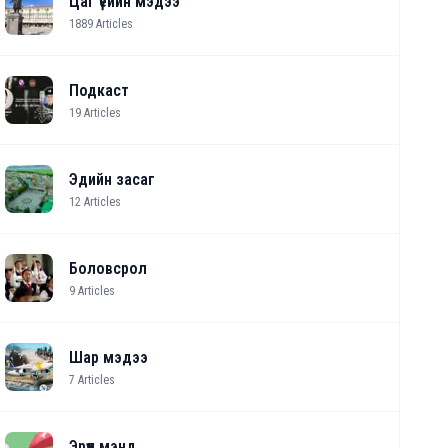
Цаг үеийн мэдээ
1889
Articles
Подкаст
19
Articles
Эдийн засаг
12
Articles
Боловсрол
9
Articles
Шар мэдээ
7
Articles
Эрүүл мэнд