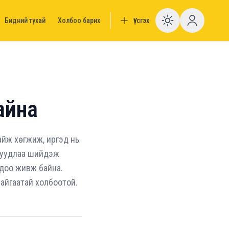
Бидний тухай
Холбоо барих
Үүсгэх
Enable da
айна
байж хөгжиж, иргэд нь
асуудлаа шийдэж
ндоо живж байна.
байгаатай холбоотой.