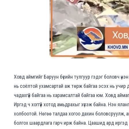
Ховд аймгийг Баруун бүсийн тулгуур гэдэг боловч үнэ
нь соёлтой ухамсартай аж төрж байгаа эсэх нь учир
чадахгүй байгаа нь харамсалтай байгаа юм.
Ховд аймаг
Иргэд ч хоггүй хотод амьдрахыг хүсэж байна. Нэн яла
холбоотой. Нөгөө талдаа хогоо дахин боловсруулж, а
болгох шаардлага гарч ирж байна. Цаашид ард иргэд 