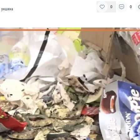
0
0
 уншина