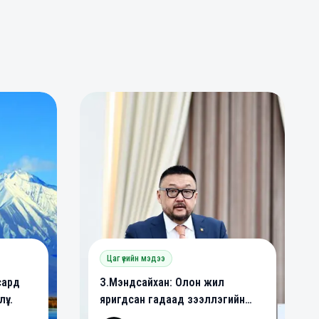
0
0
Цаг үеийн мэдээ
сард
З.Мэндсайхан: Олон жил
үү
яригдсан гадаад зээллэгийн
йна
хууль батлагдлаа