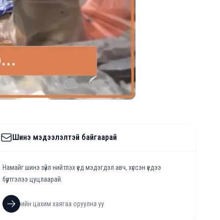
Шинэ мэдээлэлтэй байгаарай
Намайг шинэ зүйл нийтлэх үед мэдэгдэл авч, хүссэн үедээ
бүртгэлээ цуцлаарай.