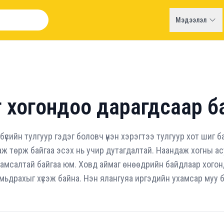
Мэдээлэл
т хогондоо дарагдсаар б
бүсийн тулгуур гэдэг боловч үнэн хэрэгтээ тулгуур хот шиг 
аж төрж байгаа эсэх нь учир дутагдалтай. Наандаж хогны 
арамсалтай байгаа юм. Ховд аймаг өнөөдрийн байдлаар хого
 амьдрахыг хүсэж байна. Нэн ялангуяа иргэдийн ухамсар муу 