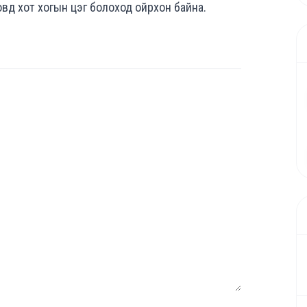
овд хот хогын цэг болоход ойрхон байна.