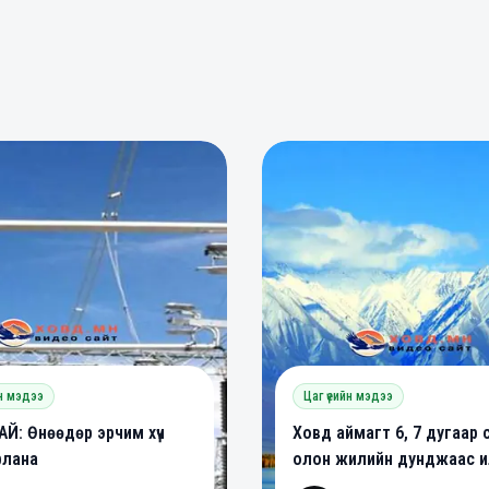
0
0
0
йн мэдээ
Цаг үеийн мэдээ
Й: Өнөөдөр эрчим хүч
Ховд аймагт 6, 7 дугаар 
рлана
олон жилийн дунджаас ил
халуун байх төлөвтэй ба