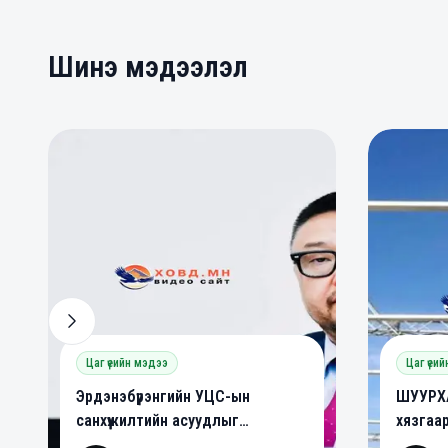
Шинэ мэдээлэл
0
0
0
Цаг үеийн мэдээ
Цаг үеи
Эрдэнэбүрэнгийн УЦС-ын
ШУУРХА
санхүүжилтийн асуудлыг
хязгаа
шийдвэрлэлээ