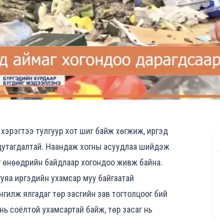
н хэрэгтээ тулгуур хот шиг байж хөгжиж, иргэд
 дутагдалтай. Наандаж хогны асуудлаа шийдэж
 өнөөдрийн байдлаар хогондоо живж байна.
нгуяа иргэдийн ухамсар муу байгаатай
нгилж ялгадаг төр засгийн зав тогтолцоог бий
нь соёлтой ухамсартай байж, төр засаг нь