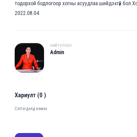
тодорхой бодлогоор хогны асуудлаа шийдэхгүй бол Х
2022.08.04
НИЙТЭЛСЭН
Admin
A
Хариулт
(
0
)