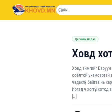
khovd.mn
Цаг үеийн мэдээ
Ховд хо
Ховд аймгийг Баруун 
соёлтой ухамсартай 
чадахгүй байгаа нь х
Иргэд ч хоггүй хотод
[…]