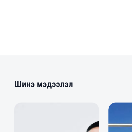
Шинэ мэдээлэл
0
0
0