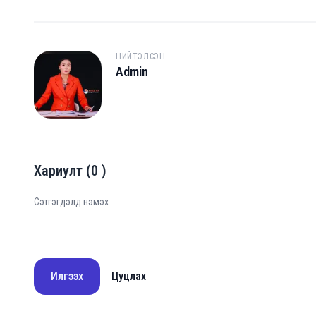
НИЙТЭЛСЭН
Admin
A
Хариулт
(
0
)
Илгээх
Цуцлах