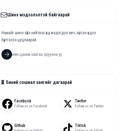
Шинэ мэдээлэлтэй байгаарай
Намайг шинэ зүйл нийтлэх үед мэдэгдэл авч, хүссэн үедээ
бүртгэлээ цуцлаарай.
🧬 Биний сошиал хаягийг дагаарай
Facebook
Twitter
Follow us on Facebook
Follow us on Twitter
Github
Tiktok
Follow us on Github
Follow us on Tiktok