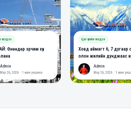
йн мэдээ
Цаг үеийн мэдээ
Й: Өнөөдөр эрчим хүч
Ховд аймагт 6, 7 дугаар 
рлана
олон жилийн дунджаас ил
халуун байх төлөвтэй ба
Admin
Admin
A
May 26, 2026
·
1
мин уншина
May 26, 2026
·
1
мин унш