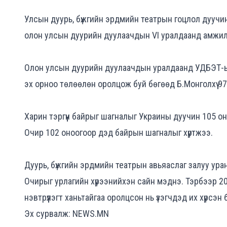
Улсын дуурь, бүжгийн эрдмийн театрын гоцлол дуу
олон улсын дуурийн дуулаачдын VI уралдаанд амжил
Олон улсын дуурийн дуулаачдын уралдаанд УДБЭТ-ын 
эх орноо төлөөлөн оролцож буй бөгөөд Б.Монголхүү 9
Харин тэргүүн байрыг шагналыг Украины дуучин 105 о
Очир 102 оноогоор дэд байрын шагналыг хүртжээ.
Дуурь, бүжгийн эрдмийн театрын авьяаслаг залуу уран
Очирыг урлагийн хүрээнийхэн сайн мэднэ. Тэрбээр 2
нэвтрүүлэгт ханьтайгаа оролцсон нь үзэгчдэд их хүрсэн 
Эх сурвалж: NEWS.MN