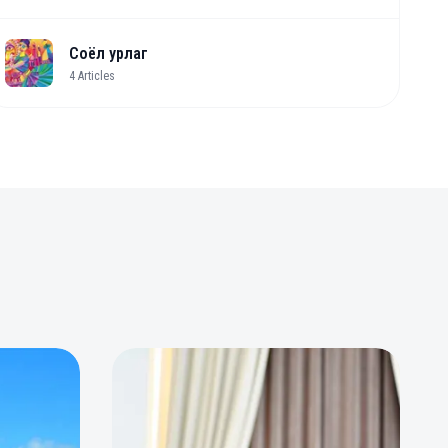
Соёл урлаг
4
Articles
0
0