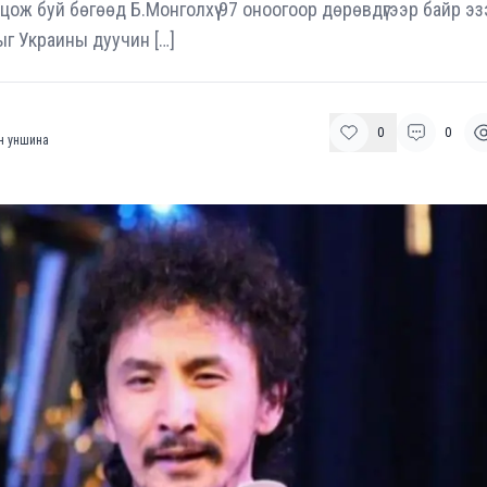
ож буй бөгөөд Б.Монголхүү 97 оноогоор дөрөвдүгээр байр э
лыг Украины дуучин […]
0
0
н уншина