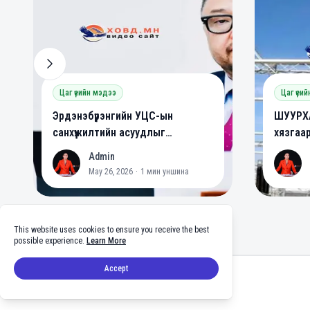
Цаг үеийн мэдээ
Цаг үеи
Эрдэнэбүрэнгийн УЦС-ын
ШУУРХА
санхүүжилтийн асуудлыг
хязгаа
шийдвэрлэлээ
Admin
A
A
May 26, 2026
·
1
мин уншина
This website uses cookies to ensure you receive the best
possible experience.
Learn More
Footer
Accept
facebook
twitter
github
tiktok