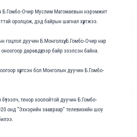
чин Б.Гомбо-Очир Муслим Магомаевын нэрэмжит
ттай оролцож, дэд байрын шагнал хүртжээ.
гоцлол дуучин Б.Монголхүү, Б.Гомбо-Очир нар
7 оноогоор дөрөвдүгээр байр эзэлсэн байна.
ноогоор хүртсэн бол Монголын дуучин Б.Гомбо-
 бүтээлч, тенор хоолойтой дуучин Б.Гомбо-
020 онд “Эхнэрийн заавраар” телевизийн шоу
билээ.