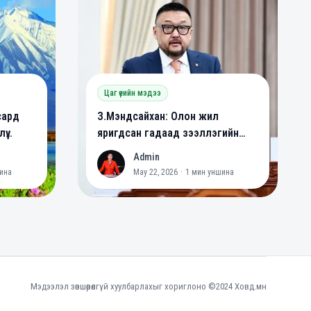
Цаг үеийн мэдээ
сард
З.Мэндсайхан: Олон жил
үү
яригдсан гадаад зээллэгийн
йна
хууль батлагдлаа
Admin
A
ина
May 22, 2026
·
1
мин уншина
Мэдээлэл зөвшөөрөлгүй хуулбарлахыг хориглоно ©2024 Ховд.мн