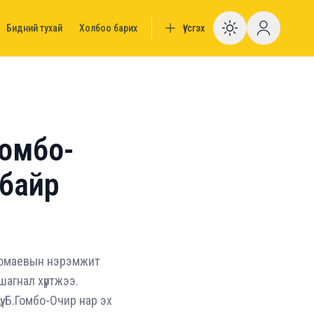
Бидний тухай
Холбоо барих
Үүсгэх
Enable da
Гомбо-
 байр
агомаевын нэрэмжит
шагнал хүртжээ.
 Б.Гомбо-Очир нар эх