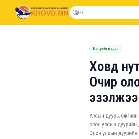
khovd.mn
Цаг үеийн мэдээ
Ховд нут
Очир ол
эзэлжээ
Улсын дуурь, бүжгий
олон улсын дуурийн 
Олон улсын дуурийн 