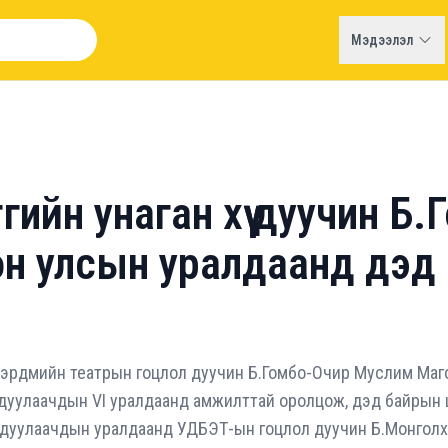
Мэдээлэл
гийн унаган хүү дуучин Б.
он улсын уралдаанд дэд
н эрдмийн театрын гоцлол дуучин Б.Гомбо-Очир Муслим М
дуулаачдын VI уралдаанд амжилттай оролцож, дэд байрын 
дуулаачдын уралдаанд УДБЭТ-ын гоцлол дуучин Б.Монголхүү,