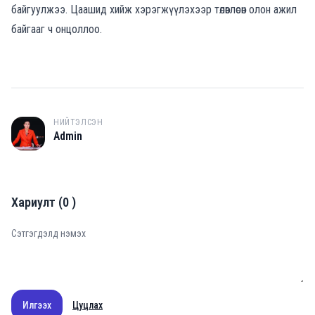
байгуулжээ. Цаашид хийж хэрэгжүүлэхээр төлөвлөсөн олон ажил
байгааг ч онцоллоо.
НИЙТЭЛСЭН
A
Admin
Хариулт
(
0
)
Илгээх
Цуцлах