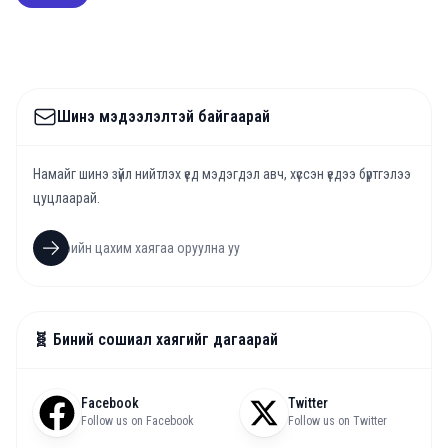
Шинэ мэдээлэлтэй байгаарай
Намайг шинэ зүйл нийтлэх үед мэдэгдэл авч, хүссэн үедээ бүртгэлээ
цуцлаарай.
🧬 Биний сошиал хаягийг дагаарай
Facebook
Twitter
Follow us on Facebook
Follow us on Twitter