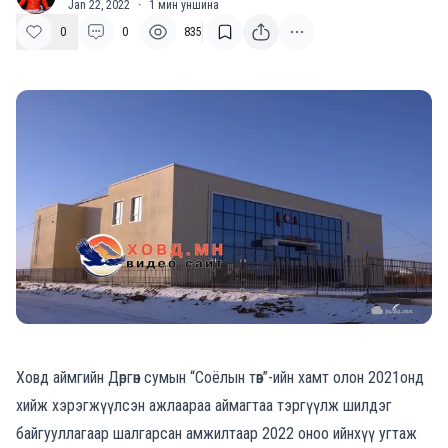
Jan 22, 2022
·
1
мин уншина
0
0
835
Ховд аймгийн Дөргөн сумын “Соёлын төв”-ийн хамт олон 2021онд
хийж хэрэгжүүлсэн ажлаараа аймагтаа тэргүүлж шилдэг
байгууллагаар шалгарсан амжилтаар 2022 оноо ийнхүү угтаж