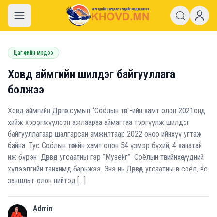
khovd.mn
Цаг үеийн мэдээ
Ховд аймгийн шилдэг байгууллага
болжээ
Ховд аймгийн Дөргөн сумын “Соёлын төв”-ийн хамт олон 2021онд
хийж хэрэгжүүлсэн ажлаараа аймагтаа тэргүүлж шилдэг
байгууллагаар шалгарсан амжилтаар 2022 оноо ийнхүү угтаж
байна. Тус Соёлын төвийн хамт олон 54 үзмэр бүхий, 4 ханатай
иж бүрэн Дөрвөд угсаатны гэр “Музейг” Соёлын төвийнхөө үүдний
хүлээлгийн танхимд барьжээ. Энэ нь Дөрвөд угсаатны өв соёл, ёс
заншлыг олон нийтэд […]
Admin
A