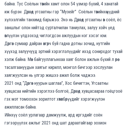
байна. Тус Соёлын төвийн хамт олон 54 үзмэр бүхий, 4 ханатай
иж бүрэн Дөрвөд угсаатны гэр “Музейг” Соёлын төвийнхөө үүдний
хүлээлгийн танхимд барьжээ. Энэ нь Дөрвөд угсаатны өв соёл, ёс
заншлыг олон нийтэд сурталчилан таниулах, залуу хойч үед
өвлүүлэн үлдээхэд чиглэгдсэн ажлуудын нэг хэсэг юм.
Дөргөн сумаар дайран өнгөрч буй гадна дотны зочид, нутгийн
хүүхэд залуучууд эртний хэрэглэлүүдийг ихэд сонирхдог тухай
хэлж байна. Мөн байгууллагынхаа хаяг болон ажлын бүхий л өрөө
тасалгаануудын хаягыг кирилл, монгол бичгээр хослуулан
хаягжуулсан нь үлгэр жишээ ажил болж чаджээ.
2021 онд “Дөргөн нуурын шаглаа”, Хос бичигтэн, Угсаатны
хувцасаа нийтийн хэрэглээ болгоё, Дөрвөд хувцасаараа гоёцгооё
гэх мэт томоохон зорилтот хөтөлбөрүүдийг хэрэгжүүлэн
ажилласан байна.
Ийнхүү соёл урлагаар дамжуулж, ард иргэдийг соён
гэгээрүүлэх ажлыг 2021 онд шат дараатайгаар зохион