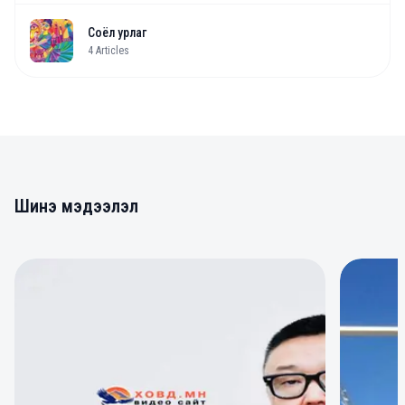
Соёл урлаг
4
Articles
Шинэ мэдээлэл
0
0