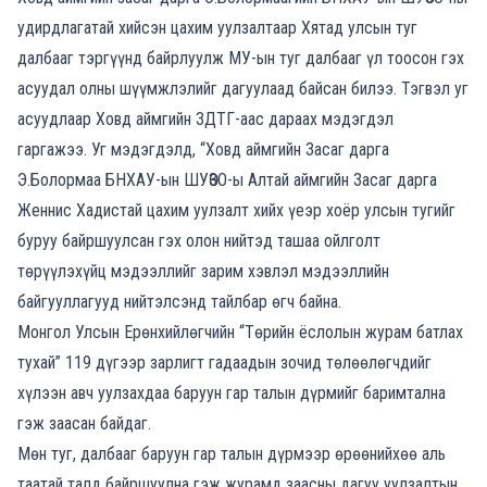
удирдлагатай хийсэн цахим уулзалтаар Хятад улсын туг
далбааг тэргүүнд байрлуулж МУ-ын туг далбааг үл тоосон гэх
асуудал олны шүүмжлэлийг дагуулаад байсан билээ. Тэгвэл уг
асуудлаар Ховд аймгийн ЗДТГ-аас дараах мэдэгдэл
гаргажээ.
Уг мэдэгдэлд, “Ховд аймгийн Засаг дарга
Э.Болормаа БНХАУ-ын ШУӨЗО-ы Алтай аймгийн Засаг дарга
Женнис Хадистай цахим уулзалт хийх үеэр хоёр улсын тугийг
буруу байршуулсан гэх олон нийтэд ташаа ойлголт
төрүүлэхүйц мэдээллийг зарим хэвлэл мэдээллийн
байгууллагууд нийтэлсэнд тайлбар өгч байна.
Монгол Улсын Ерөнхийлөгчийн “Төрийн ёслолын журам батлах
тухай” 119 дүгээр зарлигт гадаадын зочид төлөөлөгчдийг
хүлээн авч уулзахдаа баруун гар талын дүрмийг баримтална
гэж заасан байдаг.
Мөн туг, далбааг баруун гар талын дүрмээр өрөөнийхөө аль
таатай талд байршуулна гэж журамд заасны дагуу уулзалтын