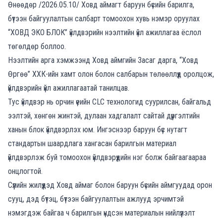
Өнөөдөр /2026.05.10/ Ховд аймагт баруун бүсийн барилга,
бүтээн байгуулалтын салбарт томоохон хувь нэмэр оруулах
“ХОВД ЭКО БЛОК” үйлдвэрийн нээлтийн үйл ажиллагаа ёслол
төгөлдөр боллоо.
Нээлтийн арга хэмжээнд Ховд аймгийн Засаг дарга, “Ховд
Өргөө” ХХК-ийн хамт олон болон салбарын төлөөллүүд оролцож,
үйлдвэрийн үйл ажиллагаатай танилцав.
Тус үйлдвэр нь орчин үеийн CLC технологид суурилсан, байгальд
ээлтэй, хөнгөн жинтэй, дулаан хадгалалт сайтай дүүргэлтийн
ханын блок үйлдвэрлэх юм. Ингэснээр баруун бүс нутагт
стандартын шаардлага хангасан барилгын материал
үйлдвэрлэж буй томоохон үйлдвэрүүдийн нэг болж байгаагаараа
онцлогтой.
Сүүлийн жилүүдэд Ховд аймаг болон баруун бүсийн аймгуудад орон
сууц, дэд бүтэц, бүтээн байгуулалтын ажлууд эрчимтэй
нэмэгдэж байгаа ч барилгын үндсэн материалын нийлүүлэлт