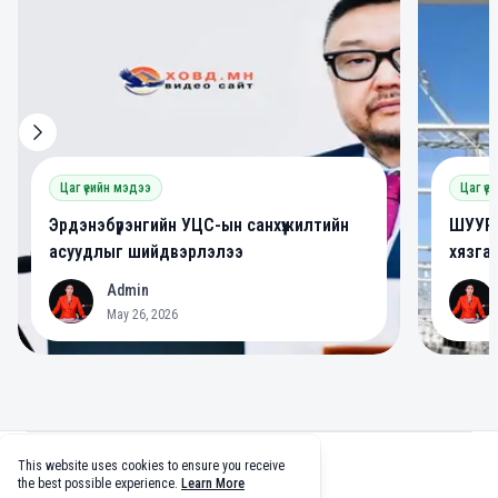
Цаг үеийн мэдээ
Цаг үе
Эрдэнэбүрэнгийн УЦС-ын санхүүжилтийн
ШУУРХ
асуудлыг шийдвэрлэлээ
хязга
Admin
A
A
May 26, 2026
Footer
This website uses cookies to ensure you receive
facebook
twitter
github
tiktok
the best possible experience.
Learn More