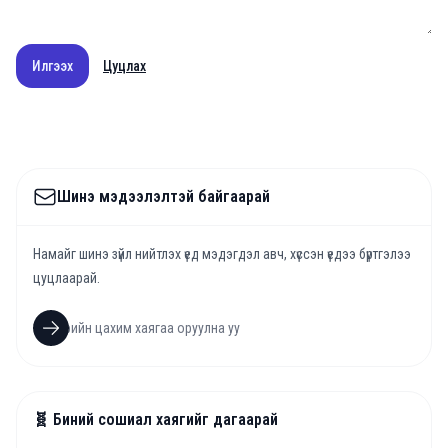
Илгээх
Цуцлах
Шинэ мэдээлэлтэй байгаарай
Намайг шинэ зүйл нийтлэх үед мэдэгдэл авч, хүссэн үедээ бүртгэлээ
цуцлаарай.
🧬 Биний сошиал хаягийг дагаарай