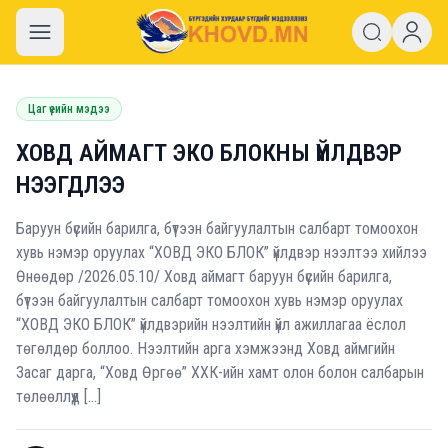
khovd.mn
Цаг үеийн мэдээ
ХОВД АЙМАГТ ЭКО БЛОКНЫ ҮЙЛДВЭР
НЭЭГДЛЭЭ
Баруун бүсийн барилга, бүтээн байгуулалтын салбарт томоохон
хувь нэмэр оруулах “ХОВД ЭКО БЛОК” үйлдвэр нээлтээ хийлээ
Өнөөдөр /2026.05.10/ Ховд аймагт баруун бүсийн барилга,
бүтээн байгуулалтын салбарт томоохон хувь нэмэр оруулах
“ХОВД ЭКО БЛОК” үйлдвэрийн нээлтийн үйл ажиллагаа ёслол
төгөлдөр боллоо. Нээлтийн арга хэмжээнд Ховд аймгийн
Засаг дарга, “Ховд Өргөө” ХХК-ийн хамт олон болон салбарын
төлөөллүүд […]