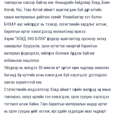
төвлөрсөн хэвээр байгаа юм. Өнөөдрийн байдлаар Ховд, Баян-
Өлгий, Увс, Говь-Алтай аймагт ашиглагдаж буй дүүргэлтийн
ханын материалын дийлэнх хувийг Улаанбаатар хот болон
БНХАУ-аас нийлүүлдэг нь тээвэр, логистикийн зардлыг өсгөж,
барилгын өртөг нэмэгдэхэд нөлөөлсөөр иржээ.
Харин “ХОВД ЭКО БЛОК” үйлдвэр ашиглалтад орсноор энэхүү
хамаарлыг бууруулж, орон нутагтаа чанартай барилгын
материал үйлдвэрлэх, нийлүүлэх боломж бүрдэж байгааг
албаныхан онцоллоо.
Үйлдвэр нь жилдээ 30 мянган м³ хүртэл хүчин чадлаар ажиллах
бөгөөд бүс нутгийн өсөн нэмэгдэж буй хэрэгцээг дотоодоос
хангах зорилготой юм.
Статистикийн мэдээллээр Ховд аймагт сүүлийн жилүүдэд хүн амын
төвлөрөл, залуу өрхийн тоо нэмэгдэж, орон сууцны хэрэгцээ
тогтмол өсөж байна. Гэвч барилгын материалын өндөр өртөг
нь орон сууцны үнийг өсгөж, иргэдийн худалдан авах чадварт