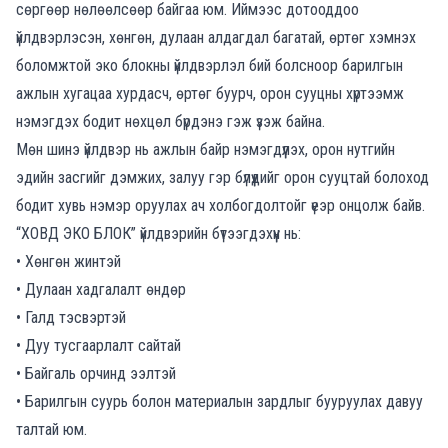
сөргөөр нөлөөлсөөр байгаа юм. Иймээс дотооддоо
үйлдвэрлэсэн, хөнгөн, дулаан алдагдал багатай, өртөг хэмнэх
боломжтой эко блокны үйлдвэрлэл бий болсноор барилгын
ажлын хугацаа хурдасч, өртөг буурч, орон сууцны хүртээмж
нэмэгдэх бодит нөхцөл бүрдэнэ гэж үзэж байна.
Мөн шинэ үйлдвэр нь ажлын байр нэмэгдүүлэх, орон нутгийн
эдийн засгийг дэмжих, залуу гэр бүлүүдийг орон сууцтай болоход
бодит хувь нэмэр оруулах ач холбогдолтойг үеэр онцолж байв.
“ХОВД ЭКО БЛОК” үйлдвэрийн бүтээгдэхүүн нь:
• Хөнгөн жинтэй
• Дулаан хадгалалт өндөр
• Галд тэсвэртэй
• Дуу тусгаарлалт сайтай
• Байгаль орчинд ээлтэй
• Барилгын суурь болон материалын зардлыг бууруулах давуу
талтай юм.