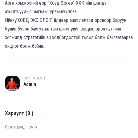
Арга хэмжээний үеэр “Ховд Өргөө” ХХК-ийн шилдэг
ажилтнуудыг шагнаж, урамшууллаа.
Ийнхүү “ХОВД ЭКО БЛОК” үйлдвэр ашиглалтад орсноор баруун
бүсийн бүтээн байгуулалтын шинэ үеийг эхлүүлж, орон нутгийн
хөгжилд стратегийн ач холбогдолтой төсөл болж байгаагаараа
онцлог болж байна.
НИЙТЭЛСЭН
A
Admin
Хариулт
(
0
)