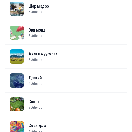
Шар мэдээ
7
Articles
Эрүүл мэнд
7
Articles
Аялал жуулчлал
6
Articles
Дэлхий
6
Articles
Спорт
5
Articles
Соёл урлаг
4
Articles