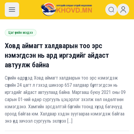
khovd.mn
Цаг үеийн мэдээ
Ховд аймагт халдварын тоо эрс
нэмэгдсэн нь ард иргэдийг айдаст
автуулж байна
Сүүлийн өдрүүдэд Ховд аймагт халдварын тоо эрс нэмэгдэж
сүүлийн 24 цагт л гэхэд шинээр 657 халдвар бүртгэгдсэн нь
иргэдийг айдаст автуулаад байна. Маргааш буюу 2021 оны 09
сарын 01-ний өдөр сургууль цэцэрлэг эхэлж хөл хөдөлгөөн
нэмэгдэнэ. Хамгийн эрсдэлтэй бүлгийн тоонд хүүхэд багачууд
ороод байгаа юм. Халдвар хэдэн зуугаараа нэмэгдэж байгаа
энэ үед хичээл сургууль эхлүүлэх […]