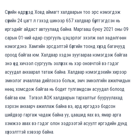
Сүүлийн өдрүүдэд Ховд аймагт халдварын тоо эрс нэмэгдэж
сүүлийн 24 цагт л гэхэд шинээр 657 халдвар бүртгэгдсэн нь
иргэдийг айдаст автуулаад байна. Маргааш буюу 2021 оны 09
сарын 01-ний өдөр сургууль цэцэрлэг эхэлж хөл хөдөлгөөн
нэмэгдэнэ. Хамгийн эрсдэлтэй бүлгийн тоонд хүүхэд багачууд
ороод байгаа юм. Халдвар хэдэн зуугаараа нэмэгдэж байгаа
энэ үед хичээл сургууль эхлүүлэх нь хэр оновчтой вэ гэдэг
асуудал анхаарал татаж байна. Халдвар нэмэгдэхийн хирээр
эмнэлэг ачааллаа дийлэхээ больж, эмч эмнэлгийн ажилчидын
нөөц хомсдож байгаа нь бодит тулгамдсан асуудал болоод
байгаа юм. Тэгвэл АОК халдварын тархалтыг бууруулахад
хэрхэн анхаарч ажиллаж байна вэ, ард иргэдээ бодсон
шийдвэр гаргаж чадаж байна уу, цаашид яах вэ, ямар арга
хэмжээ авах вэ гэдэг олон ээдрээтэй асуулт иргэдийн дунд
хүлээлттэй хэвээр байна.