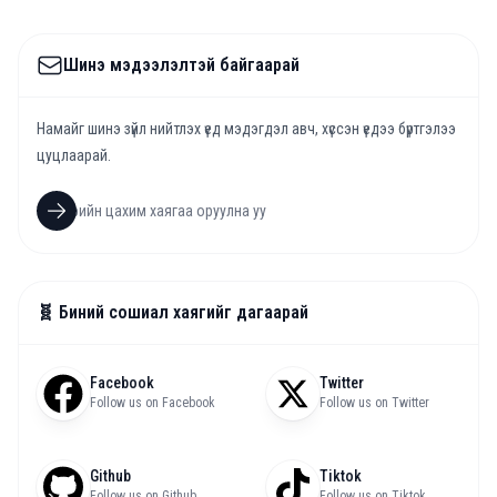
Шинэ мэдээлэлтэй байгаарай
Намайг шинэ зүйл нийтлэх үед мэдэгдэл авч, хүссэн үедээ бүртгэлээ
цуцлаарай.
🧬 Биний сошиал хаягийг дагаарай
Facebook
Twitter
Follow us on Facebook
Follow us on Twitter
Github
Tiktok
Follow us on Github
Follow us on Tiktok