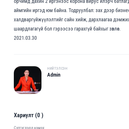
орчимд дахин 2 иргэнээс корона вирус илэрч батлаг
аймгийн иргэд юм байна. Тодруулбал: зах дээр бизне
халдваргүйжүүлэлтийг сайн хийж, дархлаагаа дэмжиж
шаардлагагүй бол гэрээсээ гарахгүй байхыг зөвлөе.
2021.03.30
НИЙТЭЛСЭН
Admin
A
Хариулт
(
0
)