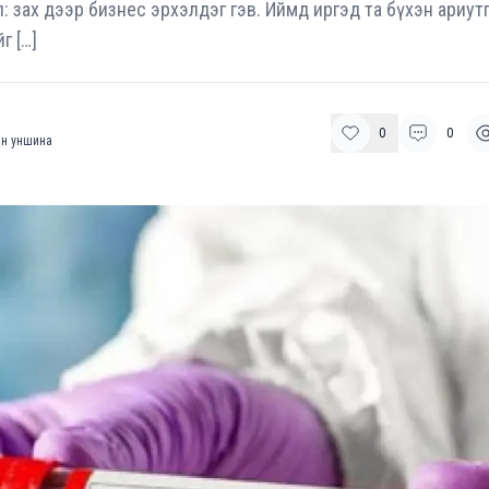
: зах дээр бизнес эрхэлдэг гэв. Иймд иргэд та бүхэн ариут
г […]
0
0
н уншина