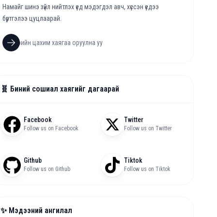
Намайг шинэ зүйл нийтлэх үед мэдэгдэл авч, хүссэн үедээ
бүртгэлээ цуцлаарай.
🧬 Биний сошиал хаягийг дагаарай
Facebook
Twitter
Follow us on Facebook
Follow us on Twitter
Github
Tiktok
Follow us on Github
Follow us on Tiktok
✨ Мэдээний ангилал