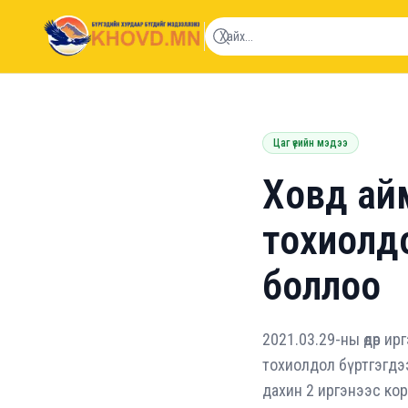
khovd.mn
Цаг үеийн мэдээ
Ховд ай
тохиолдо
боллоо
2021.03.29-ны өдөр и
тохиолдол бүртгэгдээ
дахин 2 иргэнээс кор