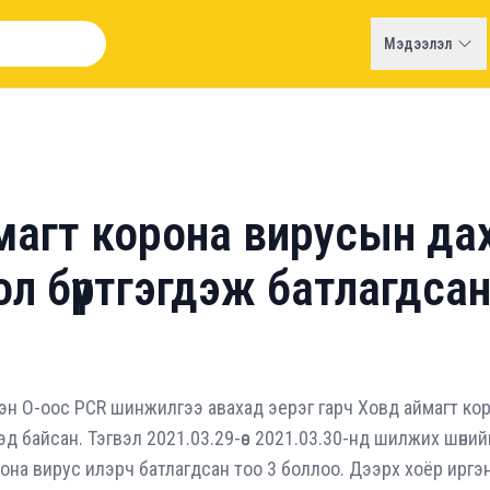
Мэдээлэл
магт корона вирусын да
л бүртгэгдэж батлагдсан
ргэн О-оос PCR шинжилгээ авахад эерэг гарч Ховд аймагт к
д байсан. Тэгвэл 2021.03.29-өөс 2021.03.30-нд шилжих шөний
она вирус илэрч батлагдсан тоо 3 боллоо. Дээрх хоёр иргэ