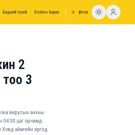
Бидний тухай
Холбоо барих
Үүсгэх
Enable da
хин 2
 тоо 3
орона вирусын анхны
н 04:00 цаг орчимд
н Ховд аймгийн иргэд