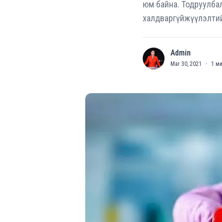
юм байна. Тодруулбал
халдваргүйжүүлэлтий
Admin
A
Mar 30, 2021
·
1
ми