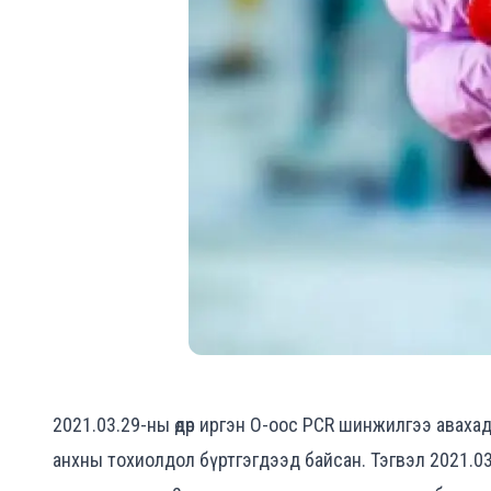
2021.03.29-ны өдөр иргэн О-оос PCR шинжилгээ аваха
анхны тохиолдол бүртгэгдээд байсан. Тэгвэл 2021.03.