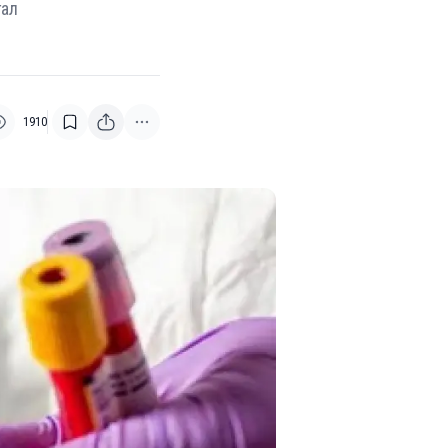
гал
1910