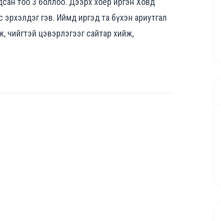
дсан тоо 3 боллоо. Дээрх хоёр иргэн Ховд
с эрхэлдэг гэв. Иймд иргэд та бүхэн ариутгал
, чийгтэй цэвэрлэгээг сайтар хийж,