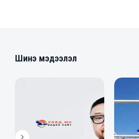
Шинэ мэдээлэл
0
0
0