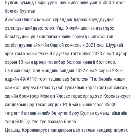
Булган суманд байршуулж, шинжилгээний үнийг 35000 төгрөг
болгон буулгав
Аймгийн Онцгой комисс хуралдаж дараах асуудлуудыг
хэлэлцэн шийдвэрлэлээ. Үүнд: Хилийн шалган нэвтрүүлэх
боомтуудын үйл ажиллагаа хэвийн горимд шилжсэнтэй
холбогдуулан аймгийн Онцгой комиссын 2021 оны Шуурхай
арга хэмжээний тухай 47 дугаар тогтоолыг 2023 оны 1 дүгээр
сарын 13-ны өдрөөр тасалбар болгож хүчингүй болголоо.
Сангийн сайд, Эрүүл мэндийн сайдын 2022 оны 2 сарын 28-ны
өдрийн 49/А118 тоот тушаалаар баталсан “Төлбөрийн жишиг
хэмжээ, журам батлах тухай” тушаалын хэрэгжилтийг хангаж,
хилийн боомтоор Монгол Улсаас гарах иргэдээс Коронавируст
халдварын цар тахал илрүүлэх РСR-ын шинжилгээг 35000
төгрөгт багтаан хилийн бүс нутаг буюу Булган суманд, аймгийн
төвд БОЭТ-д тус тус авахаар болов.
Цаашид Коронавируст халдварын цар тахлын халдвар илрүүлэх