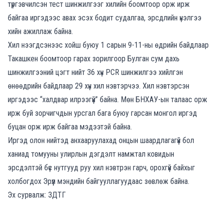
түргэвчилсэн тест шинжилгээг хилийн боомтоор орж ирж
байгаа иргэдээс авах эсэх бодит судалгаа, эрсдлийн үнэлгээ
хийн ажиллаж байна.
Хил нээгдсэнээс хойш буюу 1 сарын 9-11-ны өдрийн байдлаар
Такашкен боомтоор гарах зорилгоор Булган сум дахь
шинжилгээний цэгт нийт 36 хүн РСR шинжилгээ хийлгэн
өнөөдрийн байдлаар 29 хүн хил нэвтэрчээ. Хил нэвтэрсэн
иргэдээс “халдвар илрээгүй” байна. Мөн БНХАУ-ын талаас орж
ирж буй зорчигчдын урсгал бага буюу гарсан монгол иргэд
буцан орж ирж байгаа мэдээтэй байна.
Иргэд олон нийтэд анхааруулахад онцын шаардлагагүй бол
ханиад томууны улирлын дэгдэлт намжтал ковидын
эрсдэлтэй бүс нутгууд руу хил нэвтрэн гарч, орохгүй байхыг
холбогдох Эрүүл мэндийн байгууллагуудаас зөвлөж байна.
Эх сурвалж: ЗДТГ