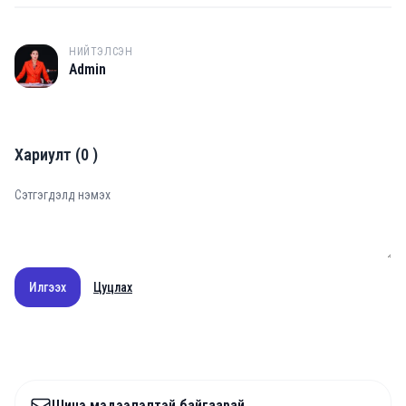
НИЙТЭЛСЭН
A
Admin
Хариулт
(
0
)
Илгээх
Цуцлах
Шинэ мэдээлэлтэй байгаарай