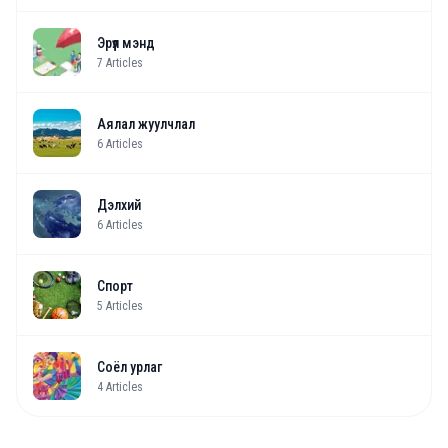
Эрүүл мэнд
7
Articles
Аялал жуулчлал
6
Articles
Дэлхий
6
Articles
Спорт
5
Articles
Соёл урлаг
4
Articles