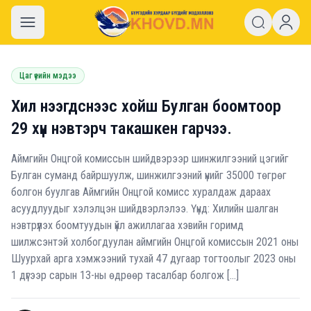
khovd.mn
Цаг үеийн мэдээ
Хил нээгдснээс хойш Булган боомтоор
29 хүн нэвтэрч такашкен гарчээ.
Аймгийн Онцгой комиссын шийдвэрээр шинжилгээний цэгийг
Булган суманд байршуулж, шинжилгээний үнийг 35000 төгрөг
болгон буулгав Аймгийн Онцгой комисс хуралдаж дараах
асуудлуудыг хэлэлцэн шийдвэрлэлээ. Үүнд: Хилийн шалган
нэвтрүүлэх боомтуудын үйл ажиллагаа хэвийн горимд
шилжсэнтэй холбогдуулан аймгийн Онцгой комиссын 2021 оны
Шуурхай арга хэмжээний тухай 47 дугаар тогтоолыг 2023 оны
1 дүгээр сарын 13-ны өдрөөр тасалбар болгож […]