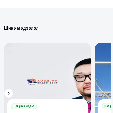
Шинэ мэдээлэл
0
0
Цаг үеийн мэдээ
Цаг үе