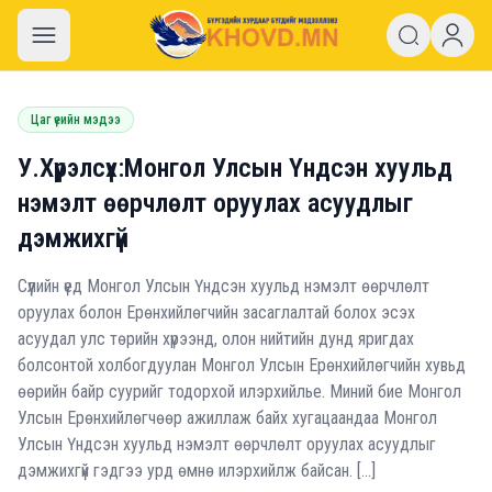
khovd.mn
Цаг үеийн мэдээ
У.Хүрэлсүх:Монгол Улсын Үндсэн хуульд
нэмэлт өөрчлөлт оруулах асуудлыг
дэмжихгүй
Сүүлийн үед Монгол Улсын Үндсэн хуульд нэмэлт өөрчлөлт
оруулах болон Ерөнхийлөгчийн засаглалтай болох эсэх
асуудал улс төрийн хүрээнд, олон нийтийн дунд яригдах
болсонтой холбогдуулан Монгол Улсын Ерөнхийлөгчийн хувьд
өөрийн байр суурийг тодорхой илэрхийлье. Миний бие Монгол
Улсын Ерөнхийлөгчөөр ажиллаж байх хугацаандаа Монгол
Улсын Үндсэн хуульд нэмэлт өөрчлөлт оруулах асуудлыг
дэмжихгүй гэдгээ урд өмнө илэрхийлж байсан. […]