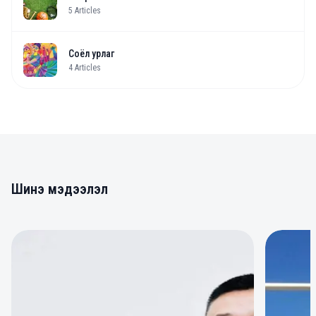
5
Articles
Соёл урлаг
4
Articles
Шинэ мэдээлэл
0
0