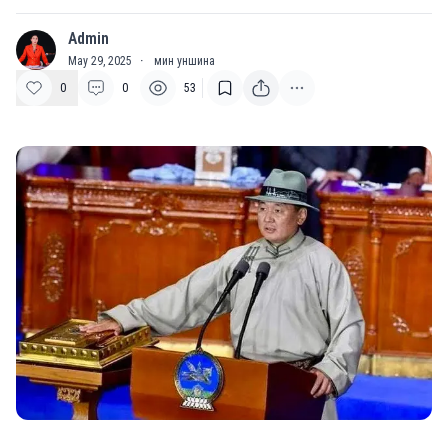
Admin
A
May 29, 2025
·
мин уншина
0
0
53