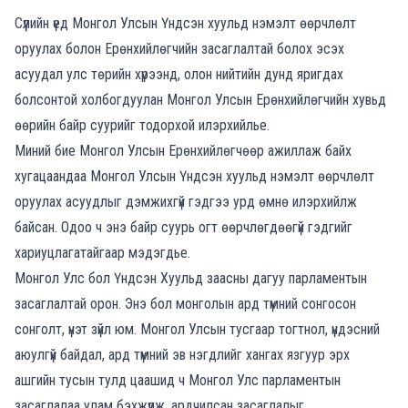
Сүүлийн үед Монгол Улсын Үндсэн хуульд нэмэлт өөрчлөлт
оруулах болон Ерөнхийлөгчийн засаглалтай болох эсэх
асуудал улс төрийн хүрээнд, олон нийтийн дунд яригдах
болсонтой холбогдуулан Монгол Улсын Ерөнхийлөгчийн хувьд
өөрийн байр суурийг тодорхой илэрхийлье.
Миний бие Монгол Улсын Ерөнхийлөгчөөр ажиллаж байх
хугацаандаа Монгол Улсын Үндсэн хуульд нэмэлт өөрчлөлт
оруулах асуудлыг дэмжихгүй гэдгээ урд өмнө илэрхийлж
байсан. Одоо ч энэ байр суурь огт өөрчлөгдөөгүй гэдгийг
хариуцлагатайгаар мэдэгдье.
Монгол Улс бол Үндсэн Хуульд заасны дагуу парламентын
засаглалтай орон. Энэ бол монголын ард түмний сонгосон
сонголт, үнэт зүйл юм. Монгол Улсын тусгаар тогтнол, үндэсний
аюулгүй байдал, ард түмний эв нэгдлийг хангах язгуур эрх
ашгийн тусын тулд цаашид ч Монгол Улс парламентын
засаглалаа улам бэхжүүлж, ардчилсан засаглалыг