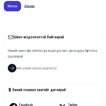
Илгээх
Цуцлах
Шинэ мэдээлэлтэй байгаарай
Намайг шинэ зүйл нийтлэх үед мэдэгдэл авч, хүссэн үедээ бүртгэлээ
цуцлаарай.
🧬 Биний сошиал хаягийг дагаарай
Facebook
Twitter