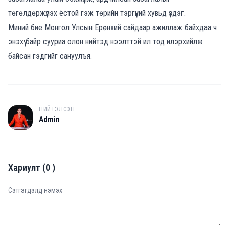
төгөлдөржүүлэх ёстой гэж төрийн тэргүүний хувьд үздэг.
Миний бие Монгол Улсын Ерөнхий сайдаар ажиллаж байхдаа ч
энэхүү байр сууриа олон нийтэд нээлттэй ил тод илэрхийлж
байсан гэдгийг сануулъя.
НИЙТЭЛСЭН
A
Admin
Хариулт
(
0
)