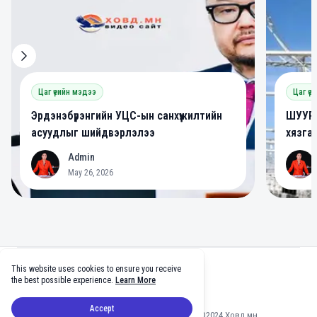
Цаг үеийн мэдээ
Цаг үе
Эрдэнэбүрэнгийн УЦС-ын санхүүжилтийн
ШУУРХ
асуудлыг шийдвэрлэлээ
хязга
Admin
A
A
May 26, 2026
Footer
This website uses cookies to ensure you receive
facebook
twitter
github
tiktok
the best possible experience.
Learn More
Accept
Мэдээлэл зөвшөөрөлгүй хуулбарлахыг хориглоно ©2024 Ховд.мн