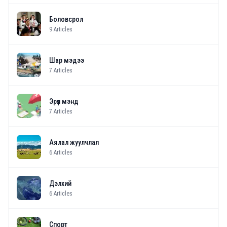
Боловсрол
9
Articles
Шар мэдээ
7
Articles
Эрүүл мэнд
7
Articles
Аялал жуулчлал
6
Articles
Дэлхий
6
Articles
Спорт