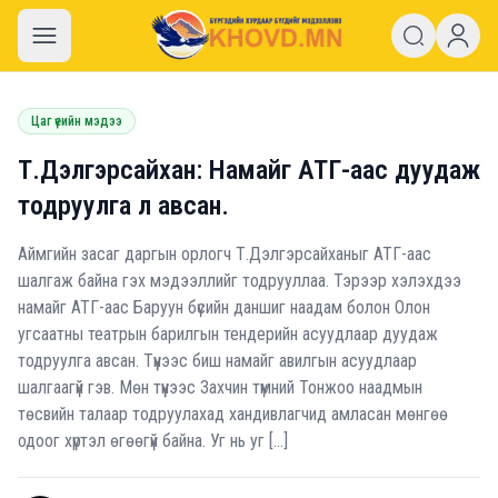
khovd.mn
Цаг үеийн мэдээ
Т.Дэлгэрсайхан: Намайг АТГ-аас дуудаж
тодруулга л авсан.
Аймгийн засаг даргын орлогч Т.Дэлгэрсайханыг АТГ-аас
шалгаж байна гэх мэдээллийг тодрууллаа. Тэрээр хэлэхдээ
намайг АТГ-аас Баруун бүсийн даншиг наадам болон Олон
угсаатны театрын барилгын тендерийн асуудлаар дуудаж
тодруулга авсан. Түүнээс биш намайг авилгын асуудлаар
шалгаагүй гэв. Мөн түүнээс Захчин түмний Тонжоо наадмын
төсвийн талаар тодруулахад хандивлагчид амласан мөнгөө
одоог хүртэл өгөөгүй байна. Уг нь уг […]