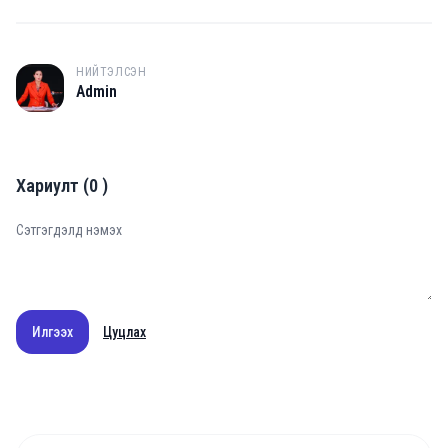
НИЙТЭЛСЭН
A
Admin
Хариулт
(
0
)
Илгээх
Цуцлах