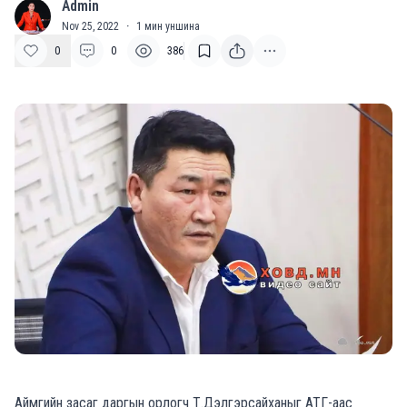
Admin
A
Nov 25, 2022
·
1
мин уншина
0
0
386
Аймгийн засаг даргын орлогч Т.Дэлгэрсайханыг АТГ-аас