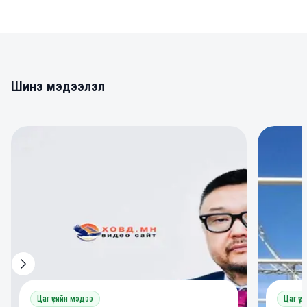
Шинэ мэдээлэл
0
0
Цаг үеийн мэдээ
Цаг үе