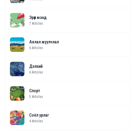
Эрүүл мэнд
7
Articles
Аялал жуулчлал
6
Articles
Дэлхий
6
Articles
Спорт
5
Articles
Соёл урлаг
4
Articles