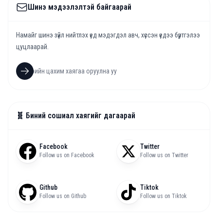
Шинэ мэдээлэлтэй байгаарай
Намайг шинэ зүйл нийтлэх үед мэдэгдэл авч, хүссэн үедээ бүртгэлээ
цуцлаарай.
🧬 Биний сошиал хаягийг дагаарай
Facebook
Twitter
Follow us on Facebook
Follow us on Twitter
Github
Tiktok
Follow us on Github
Follow us on Tiktok