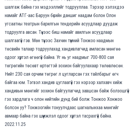
шалгаж байна гэх мэдээллийг тодрууллаа. Тэрээр хэлэхдээ
намайг АТГ-аас Баруун бүсийн даншиг наадам болон Олон
угсаатны театрын барилгын тендерийн асуудлаар дуудаж
тодруулга авсан. Түүнээс биш намайг авилгын асуудлаар
шалгаагүй гэв. Мөн түүнээс Захчин түмний Тонжоо наадмын
төсвийн талаар тодруулахад хандивлагчид амласан мөнгөө
одоог хүртэл өгөөгүй байна. Уг нь уг наадмыг 700-800 сая
төгрөгийн төсөвт өртөгтэй зохион байгуулахаар төлөвлөсөн.
Нийт 230 сая орчим төгрөг л цугларсан гэх тайлбарыг өгч
байгаа юм. Тэгвэл хандив цуглаагүй гэх нэрээр халхавч хийж
хандивын мөнгийг зохион байгуулагчид завшсан байж болзошгүй
гэх хардлага ч олон нийтийн дунд бий болж Тонжоо Хонжоо
болсон уу? Тонжоогийн тонуулчдаас шагналынхаа мөнгийг
авмаар байна гэх шүүмжлэл одоог хүртэл тасрахгүй байна.
2022.11.25