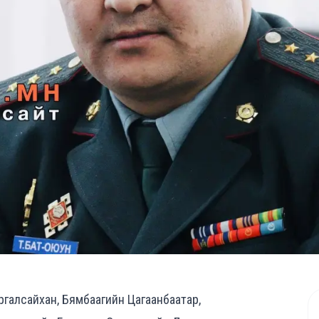
ргалсайхан, Бямбаагийн Цагаанбаатар,