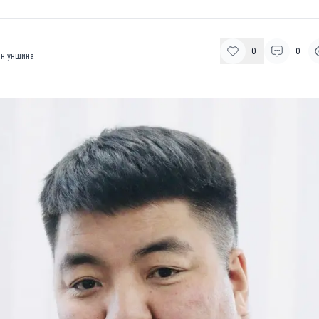
0
0
н уншина