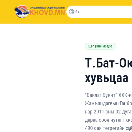
khovd.mn
Цаг үеийн мэдээ
Т.Бат-Ою
хувьцаа
“Баялаг Буянт” ХХК-
Жамъяндагвын Ганболд
нар 2011 оны 02 дуга
дараа орон нутагт хү
490 сая төгрөгийн хүү