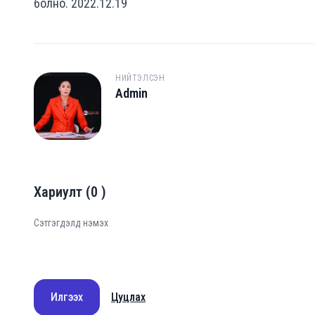
болно. 2022.12.19
НИЙТЭЛСЭН
Admin
A
Хариулт
(
0
)
Илгээх
Цуцлах