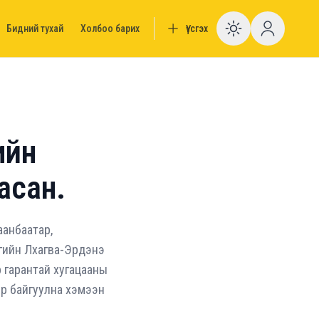
Бидний тухай
Холбоо барих
Үүсгэх
Enable da
ийн
асан.
аанбаатар,
огийн Лхагва-Эрдэнэ
р гарантай хугацааны
вэр байгуулна хэмээн