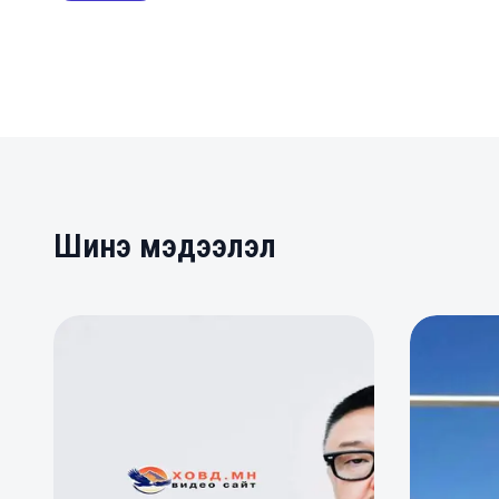
Шинэ мэдээлэл
0
0
0