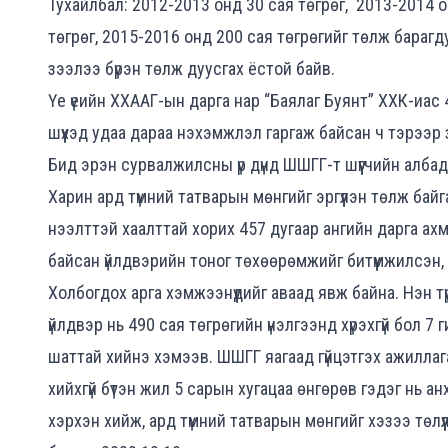
Тухайлбал: 2012-2013 онд 30 сая төгрөг, 2013-2014 о
төгрөг, 2015-2016 онд 200 сая төгрөгийг төлж барагд
зээлээ бүрэн төлж дуусгах ёстой байв.
Үе үеийн ХХААГ-ын дарга нар “Баялаг Буянт” ХХК-иас 
шүүхэд удаа дараа нэхэмжлэл гаргаж байсан ч тэрээр 
Бид эрэн сурвалжилсны үр дүнд ШШГГ-т шүүгчийн албадан 
Харин ард түмний татварын мөнгийг эргүүлэн төлж бай
нээлттэй хаалттай хорих 457 дугаар ангийн дарга ах
байсан үйлдвэрийн тоног төхөөрөмжийг битүүмжилсэн, 
Холбогдох арга хэмжээнүүдийг аваад явж байна. Нэн түр
үйлдвэр нь 490 сая төгрөгийн үнэлгээнд хүрэхгүй бол 7 
шаттай хийнэ хэмээв. ШШГГ яагаад гүйцэтгэх ажиллаг
хийхгүй бүтэн жил 5 сарын хугацаа өнгөрөв гэдэг нь а
хэрхэн хийж, ард түмний татварын мөнгийг хэзээ төл