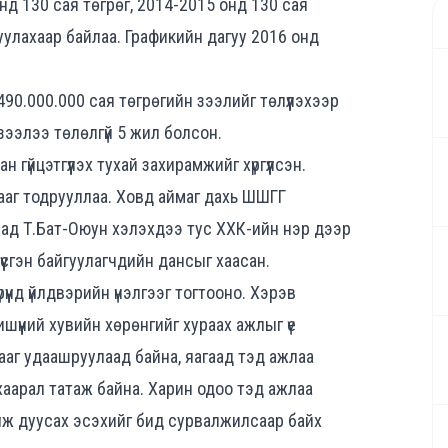
нд 130 сая төгрөг, 2014-2015 онд 130 сая
уулахаар байлаа. Графикийн дагуу 2016 онд
490.000.000 сая төгрөгийн зээлийг төлүүлэхээр
зээлээ төлөлгүй 5 жил болсон.
гүйцэтгүүлэх тухай захирамжийг хүргүүлсэн.
гааг тодрууллаа. Ховд аймаг дахь ШШГГ
мад Т.Бат-Оюун хэлэхдээ тус ХХК-ийн нэр дээр
үүсгэн байгуулагчдийн дансыг хаасан.
үүнд үйлдвэрийн үнэлгээг тогтооно. Хэрэв
гишүүний хувийн хөрөнгийг хураах ажлыг үе
ааг удаашруулаад байна, яагаад тэд ажлаа
нхаарал татаж байна. Харин одоо тэд ажлаа
үүлж дуусах эсэхийг бид сурвалжилсаар байх