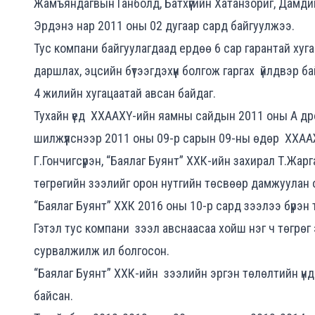
Жамъяндагвын Ганболд, Батхүүгийн Хатанзориг, Дамдин
Эрдэнэ нар 2011 оны 02 дугаар сард байгуулжээ.
Тус компани байгуулагдаад ердөө 6 сар гарантай хуга
даршлах, эцсийн бүтээгдэхүүн болгож гаргах
үйлдвэр ба
4 жилийн хугацаатай авсан байдаг.
Тухайн үед ХХААХҮ-ийн яамны сайдын 2011 оны А дро
шилжүүлснээр 2011 оны 09-р сарын 09-ны өдөр ХХА
Г.Гончигсүрэн, “Баялаг Буянт” ХХК-ийн захирал Т.Жар
төгрөгийн зээлийг орон нутгийн төсвөөр дамжуулан 
“Баялаг Буянт” ХХК 2016 оны 10-р сард зээлээ бүрэн 
Гэтэл тус компани зээл авснаасаа хойш нэг ч төгрөг 
сурвалжилж ил болгосон.
“Баялаг Буянт” ХХК-ийн зээлийн эргэн төлөлтийн үн
байсан.