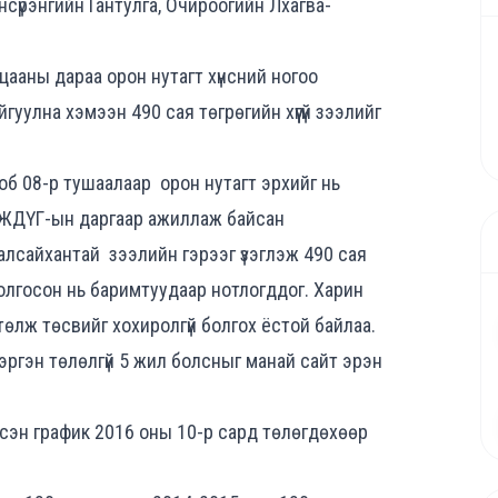
сүрэнгийн Гантулга, Очироогийн Лхагва-
цааны дараа орон нутагт хүнсний ногоо
йгуулна хэмээн 490 сая төгрөгийн хүүгүй зээлийг
б 08-р тушаалаар орон нутагт эрхийг нь
АЖДҮГ-ын даргаар ажиллаж байсан
галсайхантай зээлийн гэрээг үзэглэж 490 сая
олгосон нь баримтуудаар нотлогддог. Харин
төлж төсвийг хохиролгүй болгох ёстой байлаа.
эргэн төлөлгүй 5 жил болсныг манай сайт эрэн
дсэн график 2016 оны 10-р сард төлөгдөхөөр