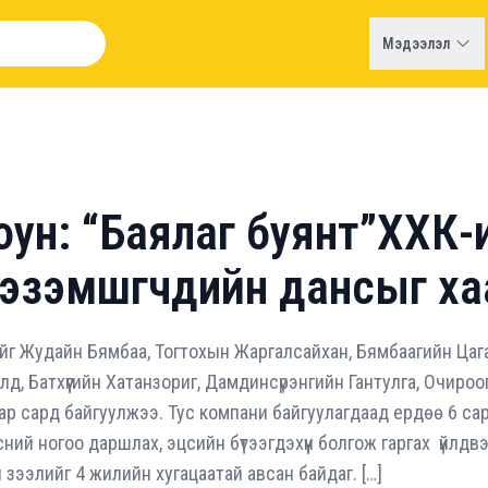
Мэдээлэл
ун: “Баялаг буянт”ХХК-
 эзэмшгчдийн дансыг ха
ийг Жудайн Бямбаа, Тогтохын Жаргалсайхан, Бямбаагийн Цаг
, Батхүүгийн Хатанзориг, Дамдинсүрэнгийн Гантулга, Очиро
ар сард байгуулжээ. Тус компани байгуулагдаад ердөө 6 са
нсний ногоо даршлах, эцсийн бүтээгдэхүүн болгож гаргах үйлд
гүй зээлийг 4 жилийн хугацаатай авсан байдаг. […]