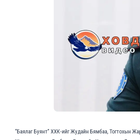
“Баялаг Буянт” ХХК-ийг Жудайн Бямбаа, Тогтохын Жа