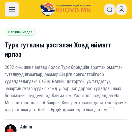
khovd.mn
Цаг үеийн мэдээ
Турк гуталны үзэсгэлэн Ховд аймагт
ирлээ
2022 оны шинэ загвар болох Турк брэндийн эрэгтэй эмэгтэй
гуталнууд өнгө загвар, размерийн өргөн сонголттойгоор
худалдаалагдаж байна. Өвлийн дотортой, ус татдаггүй,
чанартай гуталнуудыг хямд үнээр нэг дороос худалдан авах
боломжийг бүрдүүлээд байгаа юм. Үзэсгэлэн худалдаа Их
Монгол хорооллын А байрны Кинг рестораны дээд тал буюу 3
давхарт явагдаж байна. Ердөө 3 өдрийн турш явагдах тул […]
Admin
A