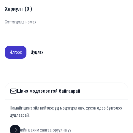
Хариулт
(
0
)
Илгээх
Цуцлах
Шинэ мэдээлэлтэй байгаарай
Намайг шинэ зүйл нийтлэх үед мэдэгдэл авч, хүссэн үедээ бүртгэлээ
цуцлаарай.