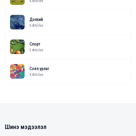
6
Articles
Дэлхий
6
Articles
Спорт
5
Articles
Соёл урлаг
4
Articles
Шинэ мэдээлэл