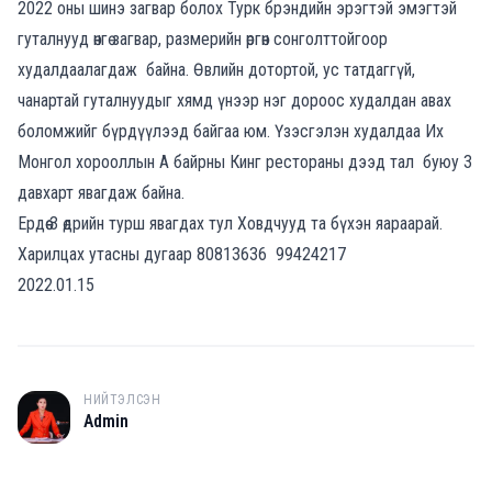
2022 оны шинэ загвар болох Турк брэндийн эрэгтэй эмэгтэй
гуталнууд өнгө загвар, размерийн өргөн сонголттойгоор
худалдаалагдаж байна. Өвлийн дотортой, ус татдаггүй,
чанартай гуталнуудыг хямд үнээр нэг дороос худалдан авах
боломжийг бүрдүүлээд байгаа юм. Үзэсгэлэн худалдаа Их
Монгол хорооллын А байрны Кинг рестораны дээд тал буюу 3
давхарт явагдаж байна.
Ердөө 3 өдрийн турш явагдах тул Ховдчууд та бүхэн яараарай.
Харилцах утасны дугаар 80813636 99424217
2022.01.15
НИЙТЭЛСЭН
A
Admin