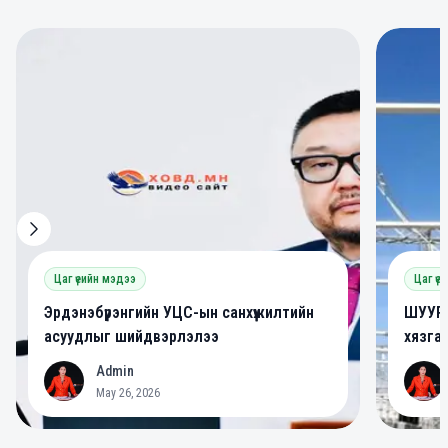
0
0
Цаг үеийн мэдээ
Цаг үе
Эрдэнэбүрэнгийн УЦС-ын санхүүжилтийн
ШУУРХ
асуудлыг шийдвэрлэлээ
хязга
Admin
A
A
May 26, 2026