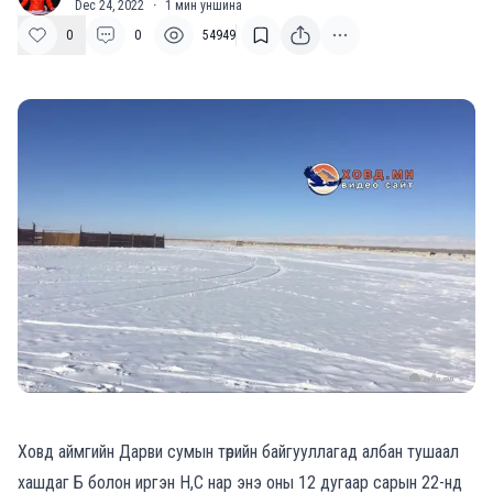
Dec 24, 2022
·
1
мин уншина
0
0
54949
Ховд аймгийн Дарви сумын төрийн байгууллагад албан тушаал
хашдаг Б болон иргэн Н,С нар энэ оны 12 дугаар сарын 22-нд