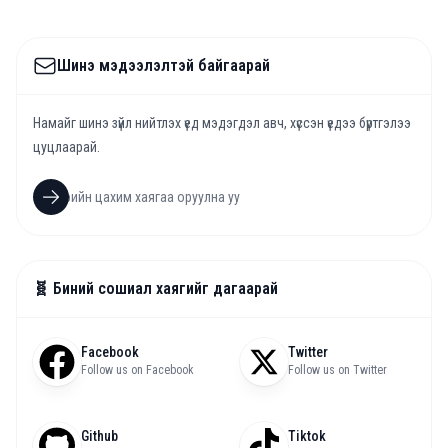
Шинэ мэдээлэлтэй байгаарай
Намайг шинэ зүйл нийтлэх үед мэдэгдэл авч, хүссэн үедээ бүртгэлээ
цуцлаарай.
🧬 Биний сошиал хаягийг дагаарай
Facebook
Twitter
Follow us on Facebook
Follow us on Twitter
Github
Tiktok