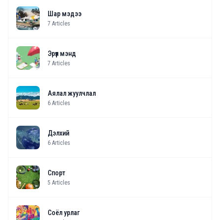
Шар мэдээ
7
Articles
Эрүүл мэнд
7
Articles
Аялал жуулчлал
6
Articles
Дэлхий
6
Articles
Спорт
5
Articles
Соёл урлаг