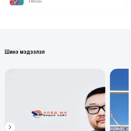
4
Articles
Шинэ мэдээлэл
0
0