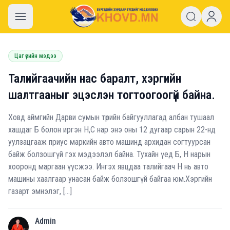
khovd.mn
Цаг үеийн мэдээ
Талийгаачийн нас баралт, хэргийн
шалтгааныг эцэслэн тогтоогоогүй байна.
Ховд аймгийн Дарви сумын төрийн байгууллагад албан тушаал
хашдаг Б болон иргэн Н,С нар энэ оны 12 дугаар сарын 22-нд
уулзацгааж приус маркийн авто машинд архидан согтуурсан
байж болзошгүй гэх мэдээлэл байна. Тухайн үед Б, Н нарын
хооронд маргаан үүсжээ. Ингэх явцдаа талийгаач Н нь авто
машины хаалгаар унасан байж болзошгүй байгаа юм.Хэргийн
газарт эмнэлэг, […]
Admin
A