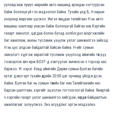
уулзацгааж приус маркийн авто машинд архидан согтуурсан
байж болзошгүй гэх мэдээлэл байна. Тухайн үед Б, Н нарын
хооронд маргаан үүсжээ. Ингэх явцдаа талийгаач Н нь авто
машины хаалгаар унасан байж болзошгүй байгаа юм.Хэргийн
газарт эмнэлэг, цагдаа болон бусад холбогдох мэргэжлийн
баг ажиллаж, анхны тусламж үзүүлж үзлэг шинжилгээ хийхэд
Н нь цус алдсан байдалтай байсан байна. Н-ийг сумын
эмнэлэгт хүргэж яаралтай тусламж үзүүлээд аймгийн төв рүү
тээвэрлэн авч ирж БОЭТ-д хэвтүүлэн эмчилсэн ч тэрээр нас
баржээ. Уг хэрэг Ховд аймгийн Дарви сумын Булган багийн
нутаг дэвсгэрт тухайн өдрийн 20:00 цаг орчимд үйлдэгдсэн
байна. Булган баг нь сумын төвийн баг юм.Талийгаачийн нас
барсан шалтгаан, хэргийг эцэслэн тогтоогоогүй байна. Ямартай
ч хэргийн газарт үзлэг шинжилгээ хийгдэж, мөрдөн байцаалтын
ажиллагааг эхлүүлжээ. Энэ асуудлыг эргэн мэдээлнэ.