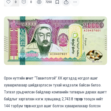
0
0
7250
Орон нутгийн өмчит “Тавантолгой” ХК иргэдэд ногдол ашиг
хуваарилахаар шийдвэрлэсэн тухай мэдээлж байсан билээ.
Тэгвэл урьдчилсан байдлаар компанийн татварын дараах ашигт
байдлыг харгалзан нэгж хувьцаанд 2,743.8 төгрөгөөр тооцон нийт
144 тэрбум төгрөг ногдол ашиг болгон хуваарилахаар болсон