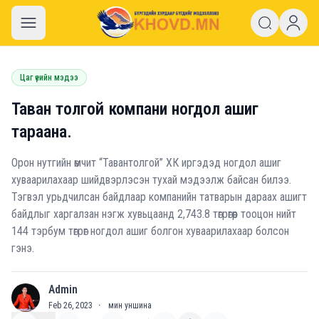
khovd.mn
Цаг үеийн мэдээ
Таван толгой компани ногдол ашиг
тараана.
Орон нутгийн өмчит “Тавантолгой” ХК иргэдэд ногдол ашиг
хуваарилахаар шийдвэрлэсэн тухай мэдээлж байсан билээ.
Тэгвэл урьдчилсан байдлаар компанийн татварын дараах ашигт
байдлыг харгалзан нэгж хувьцаанд 2,743.8 төгрөгөөр тооцон нийт
144 тэрбум төгрөг ногдол ашиг болгон хуваарилахаар болсон
гэнэ.
Admin
A
Feb 26, 2023
·
мин уншина