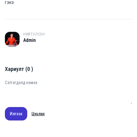
гэнэ.
НИЙТЭЛСЭН
A
Admin
Хариулт
(
0
)
Илгээх
Цуцлах