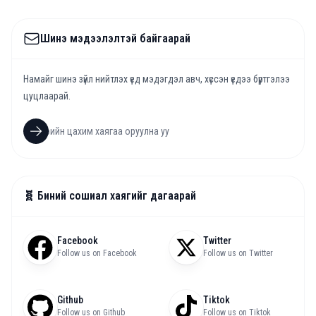
Шинэ мэдээлэлтэй байгаарай
Намайг шинэ зүйл нийтлэх үед мэдэгдэл авч, хүссэн үедээ бүртгэлээ
цуцлаарай.
🧬 Биний сошиал хаягийг дагаарай
Facebook
Twitter
Follow us on Facebook
Follow us on Twitter
Github
Tiktok
Follow us on Github
Follow us on Tiktok