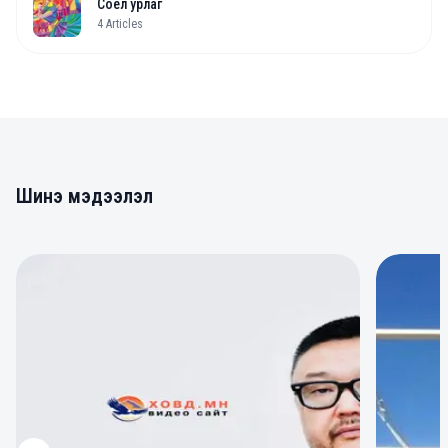
Соёл урлаг
4
Articles
Шинэ мэдээлэл
0
0