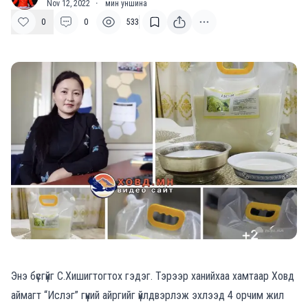
Nov 12, 2022
·
мин уншина
0
0
533
Энэ бүсгүйг С.Хишигтогтох гэдэг. Тэрээр ханийхаа хамтаар Ховд
аймагт “Ислэг” гүүний айргийг үйлдвэрлэж эхлээд 4 орчим жил