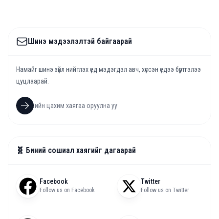
Шинэ мэдээлэлтэй байгаарай
Намайг шинэ зүйл нийтлэх үед мэдэгдэл авч, хүссэн үедээ бүртгэлээ
цуцлаарай.
🧬 Биний сошиал хаягийг дагаарай
Facebook
Twitter
Follow us on Facebook
Follow us on Twitter