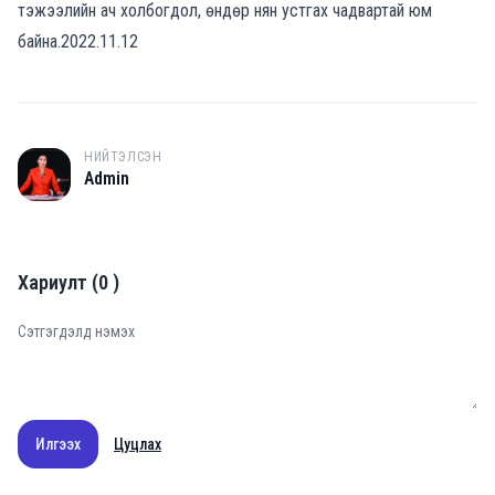
тэжээлийн ач холбогдол, өндөр нян устгах чадвартай юм
байна.2022.11.12
НИЙТЭЛСЭН
A
Admin
Хариулт
(
0
)
Илгээх
Цуцлах