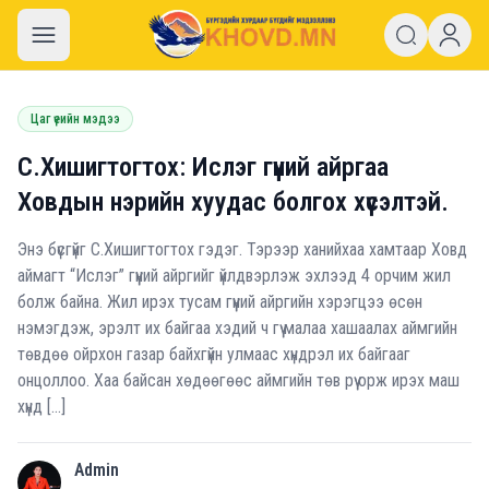
khovd.mn
Цаг үеийн мэдээ
С.Хишигтогтох: Ислэг гүүний айргаа
Ховдын нэрийн хуудас болгох хүсэлтэй.
Энэ бүсгүйг С.Хишигтогтох гэдэг. Тэрээр ханийхаа хамтаар Ховд
аймагт “Ислэг” гүүний айргийг үйлдвэрлэж эхлээд 4 орчим жил
болж байна. Жил ирэх тусам гүүний айргийн хэрэгцээ өсөн
нэмэгдэж, эрэлт их байгаа хэдий ч гүү малаа хашаалах аймгийн
төвдөө ойрхон газар байхгүйн улмаас хүндрэл их байгааг
онцоллоо. Хаа байсан хөдөөгөөс аймгийн төв рүү орж ирэх маш
хүнд […]
Admin
A