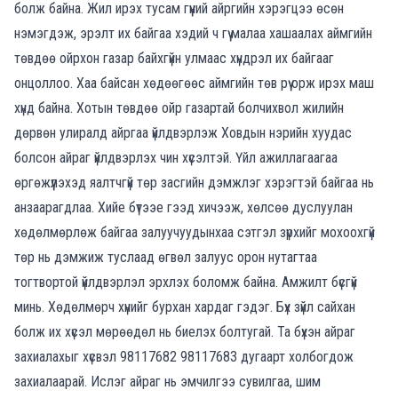
болж байна. Жил ирэх тусам гүүний айргийн хэрэгцээ өсөн
нэмэгдэж, эрэлт их байгаа хэдий ч гүү малаа хашаалах аймгийн
төвдөө ойрхон газар байхгүйн улмаас хүндрэл их байгааг
онцоллоо. Хаа байсан хөдөөгөөс аймгийн төв рүү орж ирэх маш
хүнд байна. Хотын төвдөө ойр газартай болчихвол жилийн
дөрвөн улиралд айргаа үйлдвэрлэж Ховдын нэрийн хуудас
болсон айраг үйлдвэрлэх чин хүсэлтэй. Үйл ажиллагаагаа
өргөжүүлэхэд яалтчгүй төр засгийн дэмжлэг хэрэгтэй байгаа нь
анзаарагдлаа. Хийе бүтээе гээд хичээж, хөлсөө дуслуулан
хөдөлмөрлөж байгаа залуучуудынхаа сэтгэл зүрхийг мохоохгүй
төр нь дэмжиж туслаад өгвөл залуус орон нутагтаа
тогтвортой үйлдвэрлэл эрхлэх боломж байна. Амжилт бүсгүй
минь. Хөдөлмөрч хүнийг бурхан хардаг гэдэг. Бүх зүйл сайхан
болж их хүсэл мөрөөдөл нь биелэх болтугай. Та бүхэн айраг
захиалахыг хүсвэл 98117682 98117683 дугаарт холбогдож
захиалаарай. Ислэг айраг нь эмчилгээ сувилгаа, шим