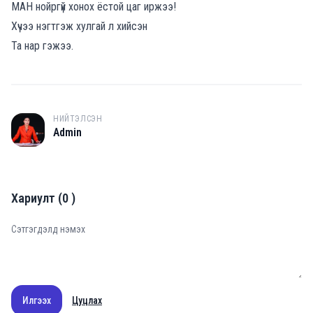
МАН нойргүй хонох ёстой цаг иржээ!
Хүчээ нэгтгэж хулгай л хийсэн
Та нар гэжээ.
НИЙТЭЛСЭН
A
Admin
Хариулт
(
0
)
Илгээх
Цуцлах