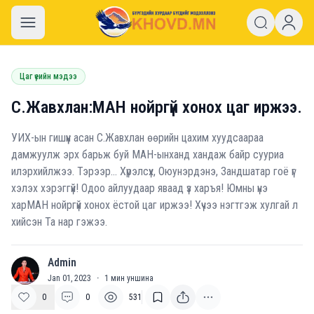
khovd.mn
Цаг үеийн мэдээ
С.Жавхлан:МАН нойргүй хонох цаг иржээ.
УИХ-ын гишүүн асан С.Жавхлан өөрийн цахим хуудсаараа
дамжуулж эрх барьж буй МАН-ынханд хандаж байр сууриа
илэрхийлжээ. Тэрээр… Хүрэлсүх, Оюунэрдэнэ, Зандшатар гоё үг
хэлэх хэрэггүй! Одоо айлуудаар яваад үз харъя! Юмны үнэ
харМАН нойргүй хонох ёстой цаг иржээ! Хүчээ нэгтгэж хулгай л
хийсэн Та нар гэжээ.
Admin
A
Jan 01, 2023
·
1
мин уншина
0
0
531