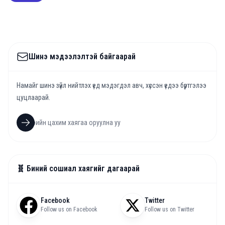
Шинэ мэдээлэлтэй байгаарай
Намайг шинэ зүйл нийтлэх үед мэдэгдэл авч, хүссэн үедээ бүртгэлээ
цуцлаарай.
🧬 Биний сошиал хаягийг дагаарай
Facebook
Twitter
Follow us on Facebook
Follow us on Twitter