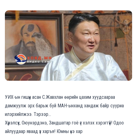
УИХ-ын гишүүн асан С.Жавхлан өөрийн цахим хуудсаараа
дамжуулж эрх барьж буй МАН-ынханд хандаж байр сууриа
илэрхийлжээ. Тэрээр…
Хүрэлсүх, Оюунэрдэнэ, Зандшатар гоё үг хэлэх хэрэггүй! Одоо
айлуудаар яваад үз харъя! Юмны үнэ хар