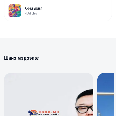
Соёл урлаг
4
Articles
Шинэ мэдээлэл
0
0