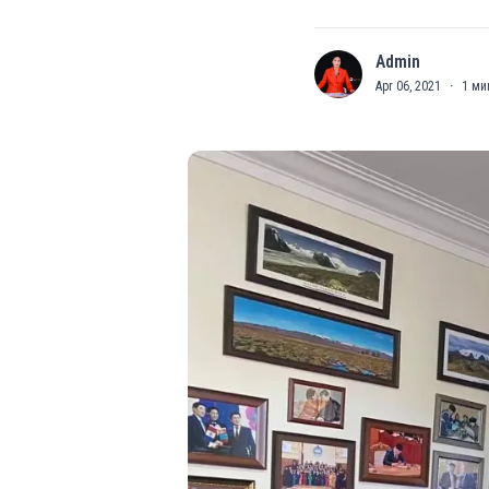
Admin
A
Apr 06, 2021
·
1
ми