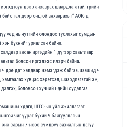
иргэд юун дээр анхаарах шаардлагатай, төрийн
 байх тал дээр онцгой анхаарахыг” АОК-д
цүү үед нь нутгийн олондоо туслахыг сумдын
й хэн бүхнийг уриалсан байна.
халдвар авсан иргэдийн 1 дүгээр хавьтлаар
хавьтал болсон иргэдээс илэрч байна.
өдрөөс өдөрт халдвар нэмэгдэж байгаа, цаашид ч
хамгаалах хувцас хэрэгсэл, шаардлагатай эм,
р дэлгэх, боловсон хүчний нөөцийн судалгаа
ашины хөдөлгөөн, ШТС-ын үйл ажиллагааг
онцгой чиг үүрэг бүхий 9 байгууллагын
 энэ сарын 7-ноос сумдруу захиалгын дагуу