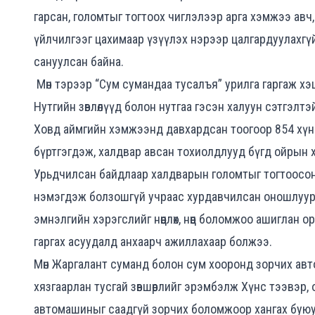
гарсан, голомтыг тогтоох чиглэлээр арга хэмжээ авч, 
үйлчилгээг цахимаар үзүүлэх нэрээр цалгардуулахгүй
сануулсан байна.
Мөн тэрээр “Сум сумандаа тусалъя” урилга гаргаж хэ
Нутгийн зөвлөлүүд болон нутгаа гэсэн халуун сэтгэлтэ
Ховд аймгийн хэмжээнд давхардсан тоогоор 854 хүн 
бүртгэгдэж, халдвар авсан тохиолдлууд бүгд ойрын 
Урьдчилсан байдлаар халдварын голомтыг тогтоосон ч 
нэмэгдэж болзошгүй учраас хурдавчилсан оношлуур, 
эмнэлгийн хэрэгслийг нөөцлөх, нөөц боломжоо ашиглан о
гаргах асуудалд анхаарч ажиллахаар болжээ.
Мөн Жаргалант суманд болон сум хооронд зорчих автом
хязгаарлан тусгай зөвшөөрлийг эрэмбэлж Хүнс тээвэр, 
автомашиныг саадгүй зорчих боломжоор хангах буюу