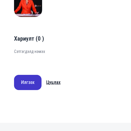
A
Хариулт
(
0
)
Илгээх
Цуцлах