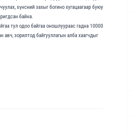
чуулах, хүнсний захыг богино хугацаагаар буюу
яригдсан байна.
байгаа тул одоо байгаа оношлуураас гадна 10000
ан авч, зорилтод байгууллагын алба хаагчдыг