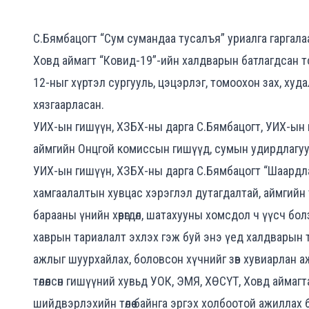
С.Бямбацогт “Сум сумандаа тусалъя” уриалга гаргала
Ховд аймагт “Ковид-19”-ийн халдварын батлагдсан то
12-ныг хүртэл сургууль, цэцэрлэг, томоохон зах, худ
хязгаарласан.
УИХ-ын гишүүн, ХЗБХ-ны дарга С.Бямбацогт, УИХ-ын
аймгийн Онцгой комиссын гишүүд, сумын удирдлагуу
УИХ-ын гишүүн, ХЗБХ-ны дарга С.Бямбацогт “Шаардла
хамгаалалтын хувцас хэрэглэл дутагдалтай, аймгийн 
барааны үнийн хөөрөгдөл, шатахууны хомсдол ч үүсч болз
хаврын тариалалт эхлэх гэж буй энэ үед халдварын
ажлыг шуурхайлах, боловсон хүчнийг зөв хувиарлан а
төлөөлсөн гишүүний хувьд УОК, ЭМЯ, ХӨСҮТ, Ховд айма
шийдвэрлэхийн төлөө байнга эргэх холбоотой ажилл