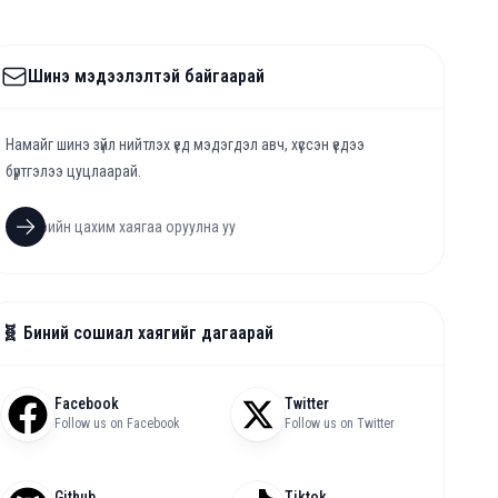
Шинэ мэдээлэлтэй байгаарай
Намайг шинэ зүйл нийтлэх үед мэдэгдэл авч, хүссэн үедээ
бүртгэлээ цуцлаарай.
🧬 Биний сошиал хаягийг дагаарай
Facebook
Twitter
Follow us on Facebook
Follow us on Twitter
Github
Tiktok