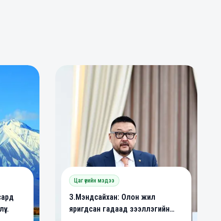
0
0
Цаг үеийн мэдээ
сард
З.Мэндсайхан: Олон жил
үү
яригдсан гадаад зээллэгийн
йна
хууль батлагдлаа