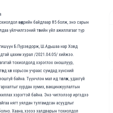
а
хиолдол өнөөдрийн байдлаар 85 болж, энэ сарын
алдаа үйлчилгээний төвийн үйл ажиллагааг түр
 гишүүн Б.Пүрэвдорж, Ш.Адьшаа нар Ховд
дтай цахим хурал /2021.04.05/ хийжээ.
гатай тохиолдолд хэрэглэх оношлуур,
төвд хөл хорьсон учраас сумдад хүнсний
ошгүй байна. Түүнчлэн мал ид төллөж, удахгүй
 тархалтыг хурдан хумих, вакцинжуулалтын
жиллах хэрэгтэй байна. Энэ чиглэлээр иргэдээ
гтайгаа нягт уялдан тулгамдсан асуудлыг
ах болно. Хаана, хэзээ халдварын тохиолдол