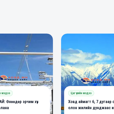
0
0
0
йн мэдээ
Цаг үеийн мэдээ
Й: Өнөөдөр эрчим хүч
Ховд аймагт 6, 7 дугаар 
рлана
олон жилийн дунджаас ил
халуун байх төлөвтэй ба