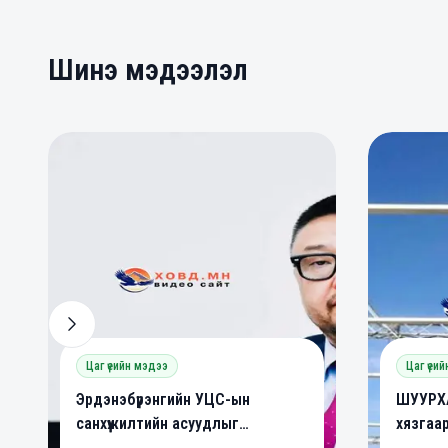
Шинэ мэдээлэл
0
0
0
Цаг үеийн мэдээ
Цаг үеи
Эрдэнэбүрэнгийн УЦС-ын
ШУУРХА
санхүүжилтийн асуудлыг
хязгаа
шийдвэрлэлээ