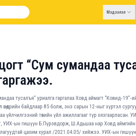
Мэдээлэл
цогт “Сум сумандаа тус
гаргажээ.
мандаа тусалъя” уриалга гаргалаа Ховд аймагт “Ковид-19”-
 өнөөдрийн байдлаар 85 болж, энэ сарын 12-ныг хүртэл сургуу
аа үйлчилгээний төвийн үйл ажиллагааг түр хязгаарласан. У
т, УИХ-ын гишүүн Б.Пүрэвдорж, Ш.Адьшаа нар Ховд аймгий
агуудтай цахим хурал /2021.04.05/ хийжээ. УИХ-ын гишүүн