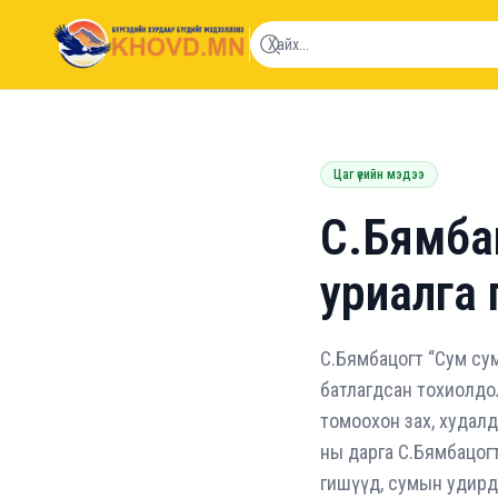
khovd.mn
Цаг үеийн мэдээ
С.Бямба
уриалга 
С.Бямбацогт “Сум су
батлагдсан тохиолдол
томоохон зах, худалд
ны дарга С.Бямбацог
гишүүд, сумын удирдл