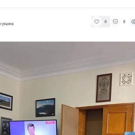
0
0
н уншина