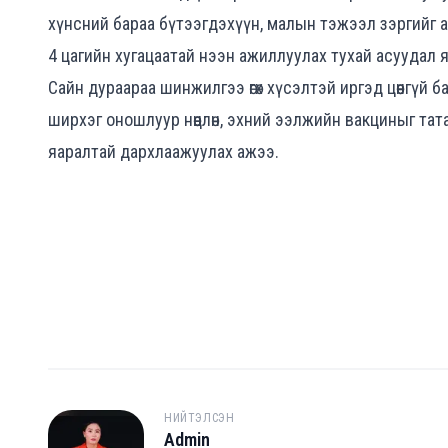
хүнсний бараа бүтээгдэхүүн, малын тэжээл зэргийг а
4 цагийн хугацаатай нээн ажиллуулах тухай асуудал 
Сайн дураараа шинжилгээ өгөх хүсэлтэй иргэд цөөнгүй 
ширхэг оношлуур нөөцлөн, эхний ээлжийн вакциныг тат
яаралтай дархлаажуулах ажээ.
НИЙТЭЛСЭН
Admin