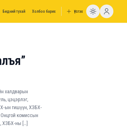
Бидний тухай
Холбоо барих
Үүсгэх
Enable da
алъя”
ийн халдварын
ль, цэцэрлэг,
ИХ-ын гишүүн, ХЗБХ-
н Онцгой комиссын
, ХЗБХ-ны […]