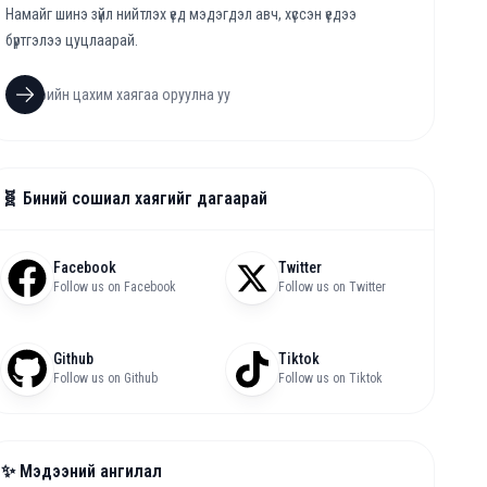
Намайг шинэ зүйл нийтлэх үед мэдэгдэл авч, хүссэн үедээ
бүртгэлээ цуцлаарай.
🧬 Биний сошиал хаягийг дагаарай
Facebook
Twitter
Follow us on Facebook
Follow us on Twitter
Github
Tiktok
Follow us on Github
Follow us on Tiktok
✨ Мэдээний ангилал