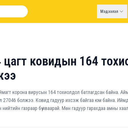
Мэдээлэл
24 цагт ковидын 164 тох
жээ
 аймагт корона вирусын 164 тохиолдол батлагдсан байна. А
 27046 болжээ. Ковид гадуур ихсэж байгаа юм байна. Иймд 
 нийтийн газраар бүү яваарай. Мөн гадуур гарахдаа амны хаалт