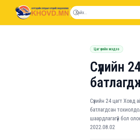
khovd.mn
Цаг үеийн мэдээ
Сүүлийн 
батлагд
Сүүлийн 24 цагт Ховд
батлагдсан тохиолдол
шаардлагагүй бол олон
2022.08.02