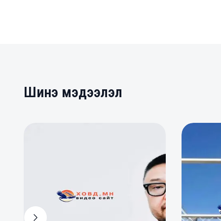
Шинэ мэдээлэл
0
0
0