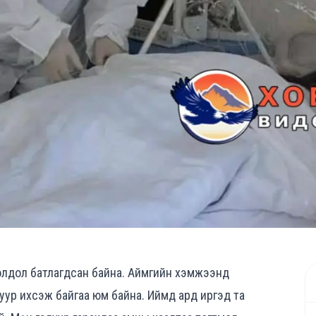
иолдол батлагдсан байна. Аймгийн хэмжээнд
уур ихсэж байгаа юм байна. Иймд ард иргэд та