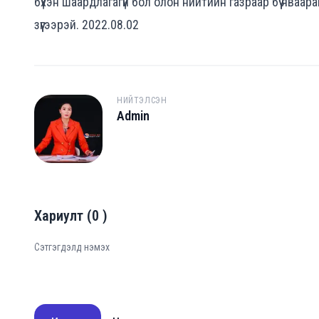
бүхэн шаардлагагүй бол олон нийтийн газраар бүү яваа
зүүгээрэй. 2022.08.02
НИЙТЭЛСЭН
Admin
A
Хариулт
(
0
)