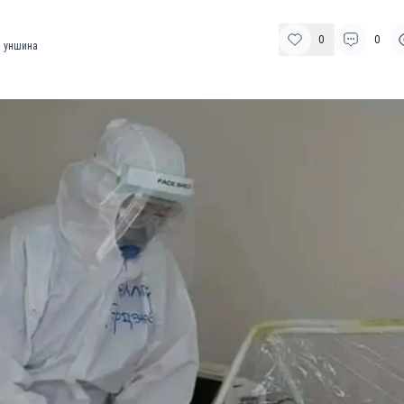
0
0
 уншина