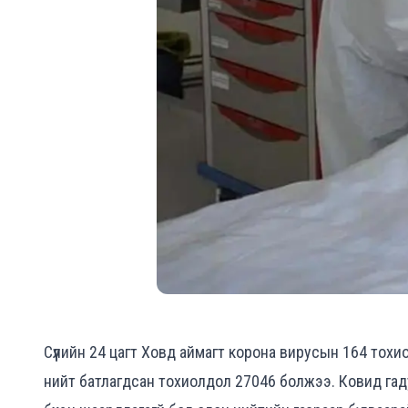
Сүүлийн 24 цагт Ховд аймагт корона вирусын 164 тох
нийт батлагдсан тохиолдол 27046 болжээ. Ковид гад