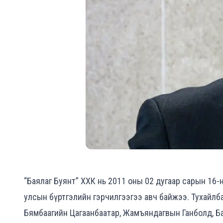
“Баялаг Буянт” ХХК нь 2011 оны 02 дугаар сарын 16-н
улсын бүртгэлийн гэрчилгээгээ авч байжээ. Тухайлб
Бямбаагийн Цагаанбаатар, Жамъяндагвын Ганболд, Б