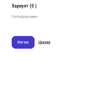
Хариулт
(
0
)
Илгээх
Цуцлах