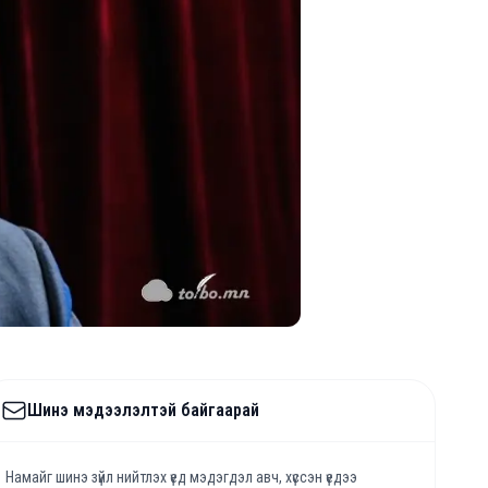
Шинэ мэдээлэлтэй байгаарай
Намайг шинэ зүйл нийтлэх үед мэдэгдэл авч, хүссэн үедээ