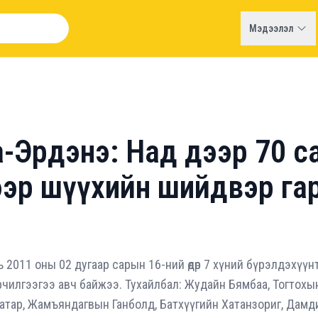
Мэдээлэл
-Эрдэнэ: Над дээр 70 сая
ээр шүүхийн шийдвэр га
ь 2011 оны 02 дугаар сарын 16-ний өдөр 7 хүний бүрэлдэхүү
рчилгээгээ авч байжээ. Тухайлбал: Жудайн Бямбаа, Тогтохы
атар, Жамъяндагвын Ганболд, Батхүүгийн Хатанзориг, Дамди