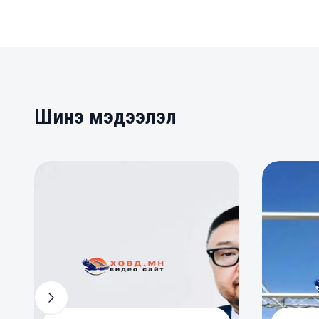
Шинэ мэдээлэл
0
0
0