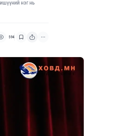
гишүүний нэг нь
594