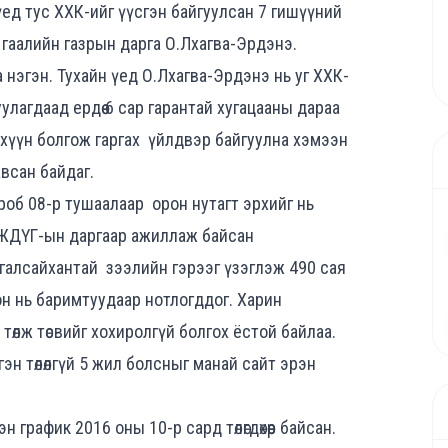
үед тус ХХК-ийг үүсгэн байгуулсан 7 гишүүний
 гаалийн газрын дарга О.Лхагва-Эрдэнэ.
 нэгэн. Тухайн үед О.Лхагва-Эрдэнэ нь уг ХХК-
улагдаад ердөө 6 сар гарантай хугацааны дараа
хүүн болгож гаргах
үйлдвэр байгуулна хэмээн
авсан байдаг.
об 08-р тушаалаар орон нутагт эрхийг нь
АЖДҮГ-ын даргаар ажиллаж байсан
ргалсайхантай зээлийн гэрээг үзэглэж 490 сая
осон нь баримтуудаар нотлогддог. Харин
төлж төсвийг хохиролгүй болгох ёстой байлаа.
гэн төлөлгүй 5 жил болсныг манай сайт эрэн
 график 2016 оны 10-р сард төлөгдөхөөр байсан.