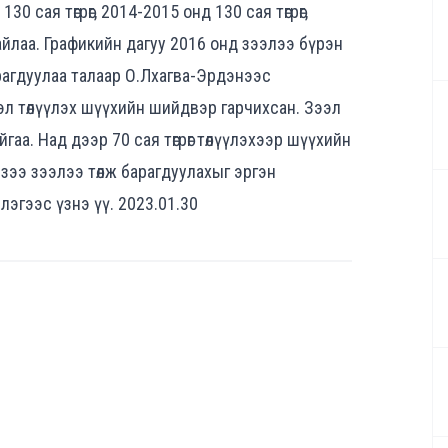
30 сая төгрөг, 2014-2015 онд 130 сая төгрөг,
байлаа. Графикийн дагуу 2016 онд зээлээ бүрэн
арагдуулаа талаар О.Лхагва-Эрдэнээс
л төлүүлэх шүүхийн шийдвэр гарчихсан. Зээл
гаа. Над дээр 70 сая төгрөг төлүүлэхээр шүүхийн
хэзээ зээлээ төлж барагдуулахыг эргэн
эгээс үзнэ үү. 2023.01.30