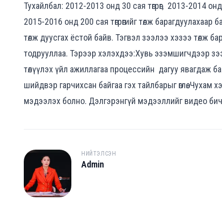
Тухайлбал: 2012-2013 онд 30 сая төгрөг, 2013-2014 онд 1
2015-2016 онд 200 сая төгрөгийг төлж барагдуулахаар 
төлж дуусгах ёстой байв. Тэгвэл зээлээ хэзээ төлж б
тодрууллаа. Тэрээр хэлэхдээ:Хувь эзэмшигчдээр зээ
төлүүлэх үйл ажиллагаа процессийн
дагуу явагдаж бай
шийдвэр гарчихсан байгаа гэх тайлбарыг өглөө. Чухам 
мэдээлэх болно. Дэлгэрэнгүй мэдээллийг видео бичл
НИЙТЭЛСЭН
Admin
A