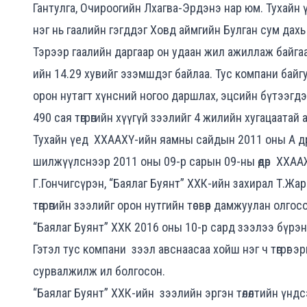
Гантулга, Очироогийн Лхагва-Эрдэнэ нар юм. Тухайн 
нэг нь гаалийн гэгддэг Ховд аймгийн Булган сум дахь
Тэрээр гаалийн даргаар он удаан жил ажиллаж байгаа
ийн 14.29 хувийг эзэмшдэг байлаа. Тус компани байгу
орон нутагт хүнсний ногоо даршлах, эцсийн бүтээгдэ
490 сая төгрөгийн хүүгүй зээлийг 4 жилийн хугацаатай 
Тухайн үед ХХААХҮ-ийн яамны сайдын 2011 оны А др
шилжүүлснээр 2011 оны 09-р сарын 09-ны өдөр ХХА
Г.Гончигсүрэн, “Баялаг Буянт” ХХК-ийн захирал Т.Жа
төгрөгийн зээлийг орон нутгийн төсвөөр дамжуулан олг
“Баялаг Буянт” ХХК 2016 оны 10-р сард зээлээ бүрэн 
Гэтэл тус компани зээл авснаасаа хойш нэг ч төгрөг эр
сурвалжилж ил болгосон.
“Баялаг Буянт” ХХК-ийн зээлийн эргэн төлөлтийн үндсэн