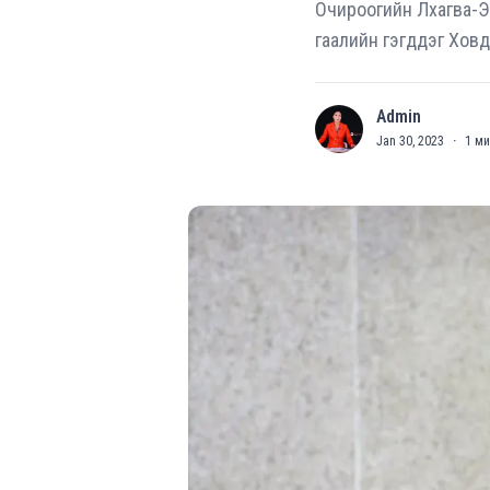
Очироогийн Лхагва-Эр
гаалийн гэгддэг Ховд
Admin
A
Jan 30, 2023
·
1
ми