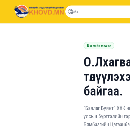
khovd.mn
Цаг үеийн мэдээ
О.Лхагва
төлүүлэх
байгаа.
“Баялаг Буянт” ХХК н
улсын бүртгэлийн гэ
Бямбаагийн Цагаанба