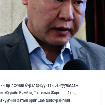
ий өдөр 7 хүний бүрэлдэхүүнтэй байгуулагдаж
ал: Жудайн Бямбаа, Тогтохын Жаргалсайхан,
атхүүгийн Хатанзориг, Дамдинсүрэнгийн