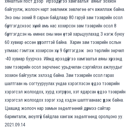
хяналтын пост дээр “Ирээдүйгээ хамгаалъя” аяныг зохион
байгуулж, жолооч нарт зөвлөмж зөвлөгөө өгч ажиллаж байна.
Энэ оны эхний 8 сарын байдлаар 80 гаруй зам тээврийн осол
бүртгэгдснээс хүний амь нас хохирсон зам тээврийн осол 8
бүртгэгдсэн нь өмнөх оны мөн үетэй харьцуулахад 3 нэгж буюу
60 хувиар өссөн үзүүлэлттэй байна. Харин зам тээврийн ослын
улмаас гэмтэж хохирсон хүн 9 бүртгэгдэж энэ төрлийн зөрчил
-40 хувиар буурчээ. Иймд ирээдүйгээ хамгаалъя аяны хүрээнд
зам тээврийн осол зөрчлөөс урьдчилан сэргийлэх ажлуудыг
зохион байгуулж эхлээд байна. Зам тээврийн осол гарах
шалтгаан нь согтууруулах ундаа хэрэглэсэн үедээ тээврийн
хэрэгсэл жолоодох, хурд хэтрүүлэх, хэт ядарсан үедээ тээврийн
хэрэгсэл жолоодох зэрэг хэд хэдэн шалтгаанаас үүдэж байна.
Цаашид жолооч нар замын хөдөлгөөний дүрмээ сайтар
баримталж, аюулгүй байдлаа хангаж хөдөлгөөнд оролцоно уу.
2021.09.14