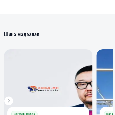
Шинэ мэдээлэл
0
0
Цаг үеийн мэдээ
Цаг үе