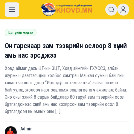
khovd.mn
Цаг үеийн мэдээ
Он гарснаар зам тээврийн ослоор 8 хүний
амь нас эрсджээ
Ховд аймаг дахь ЦГ-ын ЗЦТ, Ховд аймгийн ГХУССЗ, албан
журмын даатгагчдын холбоо хамтран Манхан сумын байнгын
хяналтын пост дээр “Ирээдүйгээ хамгаалъя” аяныг зохион
байгуулж, жолооч нарт зөвлөмж зөвлөгөө өгч ажиллаж байна.
Энэ оны эхний 8 сарын байдлаар 80 гаруй зам тээврийн осол
бүртгэгдснээс хүний амь нас хохирсон зам тээврийн осол 8
бүртгэгдсэн нь өмнөх оны […]
Admin
A