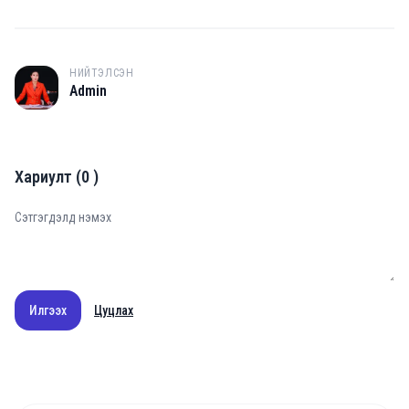
НИЙТЭЛСЭН
A
Admin
Хариулт
(
0
)
Илгээх
Цуцлах