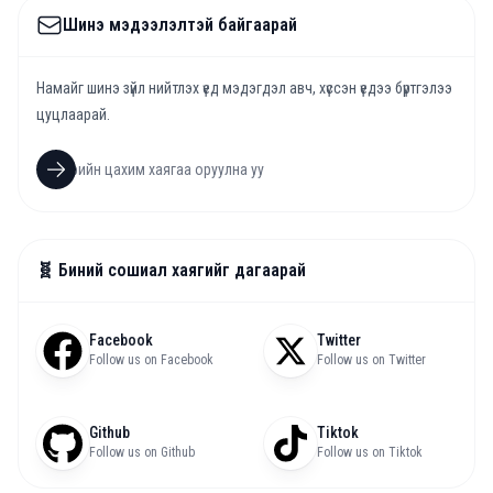
Шинэ мэдээлэлтэй байгаарай
Намайг шинэ зүйл нийтлэх үед мэдэгдэл авч, хүссэн үедээ бүртгэлээ
цуцлаарай.
🧬 Биний сошиал хаягийг дагаарай
Facebook
Twitter
Follow us on Facebook
Follow us on Twitter
Github
Tiktok
Follow us on Github
Follow us on Tiktok