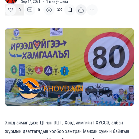
Sep 14, 2021
·
1
мин уншина
0
0
322
Ховд аймаг дахь ЦГ-ын ЗЦТ, Ховд аймгийн ГХУССЗ, албан
журмын даатгагчдын холбоо хамтран Манхан сумын байнгын