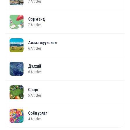
7
Articles
Эрүүл мэнд
7
Articles
Аялал жуулчлал
6
Articles
Дэлхий
6
Articles
Спорт
5
Articles
Соёл урлаг
4
Articles