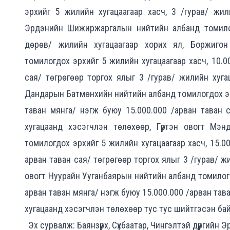
эрхийг 5 жилийн хугацаагаар хасч, 3 /гурав/ жил
Эрдэнийн Шижиржаргалын нийтийн албанд томилог
дөрөв/ жилийн хугацаагаар хорих ял, Боржигон
томилогдох эрхийг 5 жилийн хугацаагаар хасч, 10.0
сая/ төгрөгөөр торгох ялыг 3 /гурав/ жилийн хуг
Дандарын Батмөнхийн нийтийн албанд томилогдох эрх
таван мянга/ нэгж буюу 15.000.000 /арван таван 
хугацаанд хэсэгчлэн төлөхөөр, Гүртэн овогт Мэ
томилогдох эрхийг 5 жилийн хугацаагаар хасч, 15.00
арван таван сая/ төгрөгөөр торгох ялыг 3 /гурав/ ж
овогт Нуурайн Ууганбаярын нийтийн албанд томилогдо
арван таван мянга/ нэгж буюу 15.000.000 /арван тава
хугацаанд хэсэгчлэн төлөхөөр тус тус шийтгэсэн бай
Эх сурвалж: Баянзүрх, Сүхбаатар, Чингэлтэй дүүргийн Э