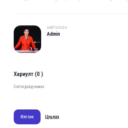
НИЙТЭЛСЭН
Admin
A
Хариулт
(
0
)
Илгээх
Цуцлах