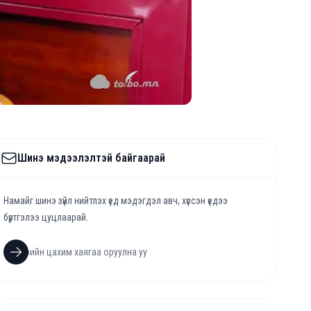
Шинэ мэдээлэлтэй байгаарай
Намайг шинэ зүйл нийтлэх үед мэдэгдэл авч, хүссэн үедээ
бүртгэлээ цуцлаарай.