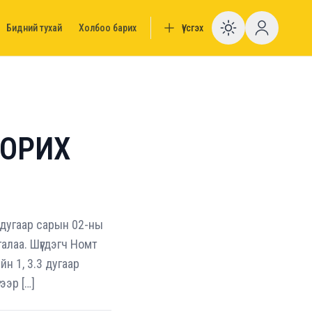
Бидний тухай
Холбоо барих
Үүсгэх
Enable da
ХОРИХ
7 дугаар сарын 02-ны
алаа. Шүүгдэгч Номт
н 1, 3.3 дугаар
ээр […]