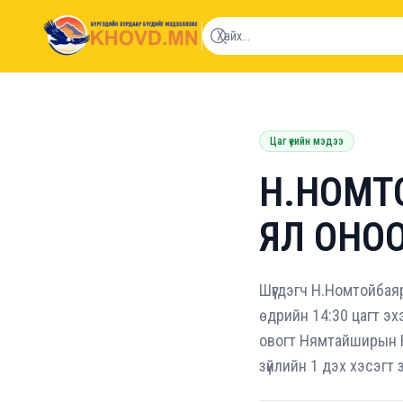
khovd.mn
Цаг үеийн мэдээ
Н.НОМТ
ЯЛ ОНО
Шүүгдэгч Н.Номтойбая
өдрийн 14:30 цагт эх
овогт Нямтайширын Но
зүйлийн 1 дэх хэсэгт 