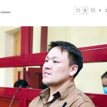
0
0
 уншина