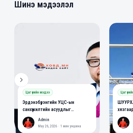
Шинэ мэдээлэл
0
0
0
Цаг үеийн мэдээ
Цаг үеи
Эрдэнэбүрэнгийн УЦС-ын
ШУУРХА
санхүүжилтийн асуудлыг
хязгаа
шийдвэрлэлээ
Admin
A
A
May 26, 2026
·
1
мин уншина