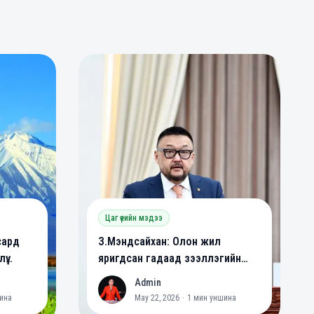
0
0
Цаг үеийн мэдээ
сард
З.Мэндсайхан: Олон жил
үү
яригдсан гадаад зээллэгийн
йна
хууль батлагдлаа
Admin
A
ина
May 22, 2026
·
1
мин уншина