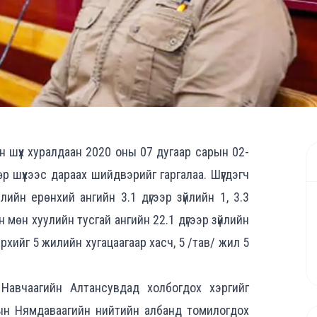
йн шүүх хуралдаан 2020 оны 07 дугаар сарын 02-
 шүүхээс дараах шийдвэрийг гаргалаа. Шүүгдэгч
ийн ерөнхий ангийн 3.1 дүгээр зүйлийн 1, 3.3
 мөн хуулийн тусгай ангийн 22.1 дүгээр зүйлийн
хийг 5 жилийн хугацаагаар хасч, 5 /тав/ жил 5
 Навчаагийн Алтансувдад холбогдох хэргийг
лын Нямдаваагийн нийтийн албанд томилогдох