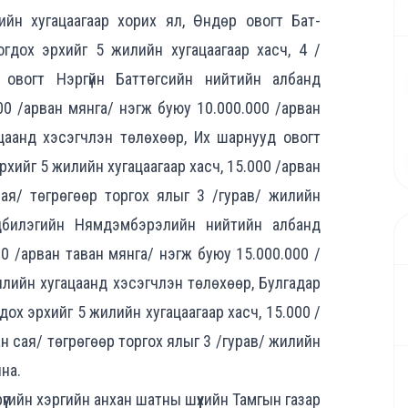
ийн хугацаагаар хорих ял, Өндөр овогт Бат-
дох эрхийг 5 жилийн хугацаагаар хасч, 4 /
 овогт Нэргүйн Баттөгсийн нийтийн албанд
00 /арван мянга/ нэгж буюу 10.000.000 /арван
ацаанд хэсэгчлэн төлөхөөр, Их шарнууд овогт
ийг 5 жилийн хугацаагаар хасч, 15.000 /арван
сая/ төгрөгөөр торгох ялыг 3 /гурав/ жилийн
ндбилэгийн Нямдэмбэрэлийн нийтийн албанд
0 /арван таван мянга/ нэгж буюу 15.000.000 /
илийн хугацаанд хэсэгчлэн төлөхөөр, Булгадар
х эрхийг 5 жилийн хугацаагаар хасч, 15.000 /
н сая/ төгрөгөөр торгох ялыг 3 /гурав/ жилийн
на.
рүүгийн хэргийн анхан шатны шүүхийн Тамгын газар