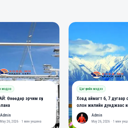
0
0
0
йн мэдээ
Цаг үеийн мэдээ
Й: Өнөөдөр эрчим хүч
Ховд аймагт 6, 7 дугаар 
рлана
олон жилийн дунджаас ил
халуун байх төлөвтэй ба
Admin
Admin
A
May 26, 2026
·
1
мин уншина
May 26, 2026
·
1
мин унш