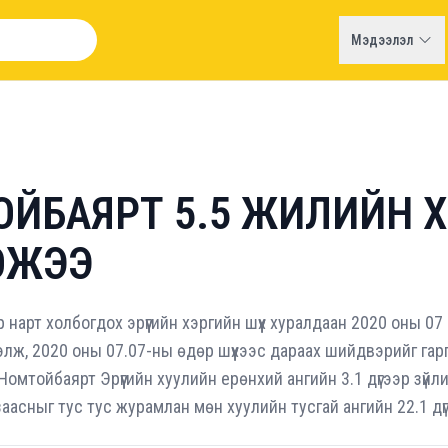
Мэдээлэл
ОЙБАЯРТ 5.5 ЖИЛИЙН 
ОЖЭЭ
р нарт холбогдох эрүүгийн хэргийн шүүх хуралдаан 2020 оны 0
элж, 2020 оны 07.07-ны өдөр шүүхээс дараах шийдвэрийг гарг
мтойбаярт Эрүүгийн хуулийн ерөнхий ангийн 3.1 дүгээр зүйлий
заасныг тус тус журамлан мөн хуулийн тусгай ангийн 22.1 дүг