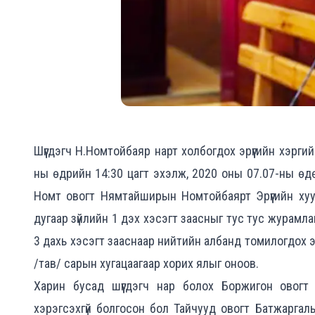
Шүүгдэгч Н.Номтойбаяр нарт холбогдох эрүүгийн хэрги
ны өдрийн 14:30 цагт эхэлж, 2020 оны 07.07-ны өдөр
Номт овогт Нямтайширын Номтойбаярт Эрүүгийн хуул
дугаар зүйлийн 1 дэх хэсэгт заасныг тус тус журамлан
3 дахь хэсэгт зааснаар нийтийн албанд томилогдох эр
/тав/ сарын хугацаагаар хорих ялыг оноов.
Харин бусад шүүгдэгч нар болох Боржигон овогт
хэрэгсэхгүй болгосон бол Тайчууд овогт Батжарга