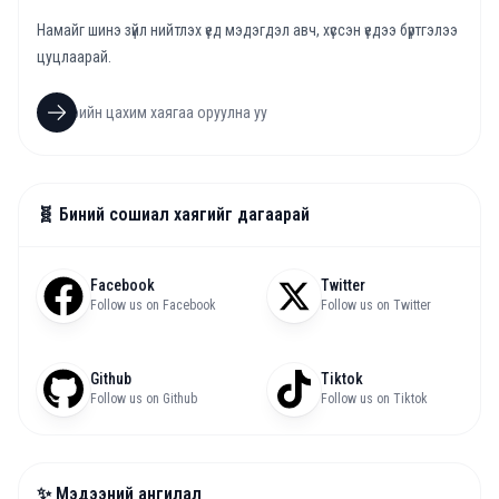
Намайг шинэ зүйл нийтлэх үед мэдэгдэл авч, хүссэн үедээ бүртгэлээ
цуцлаарай.
🧬 Биний сошиал хаягийг дагаарай
Facebook
Twitter
Follow us on Facebook
Follow us on Twitter
Github
Tiktok
Follow us on Github
Follow us on Tiktok
✨ Мэдээний ангилал