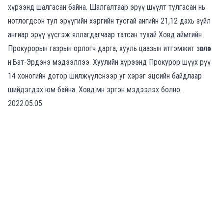
хүрээнд шалгасан байна. Шалгалтаар эрүү шүүлт тулгасан нь
нотлогдсон тул эрүүгийн хэргийн тусгай ангийн 21,12 дахь зүйл
ангиар эрүү үүсгэж яллагдагчаар татсан тухай Ховд аймгийн
Прокурорын газрын орлогч дарга, хууль цаазын итгэмжит зөвлөх
н.Бат-Эрдэнэ мэдээллээ. Хуулийн хүрээнд Прокурор шүүх рүү
14 хоногийн дотор шилжүүлснээр уг хэрэг эцсийн байдлаар
шийдэгдэх юм байна. Ховд.мн эргэн мэдээлэх болно.
2022.05.05