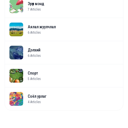
Эрүүл мэнд
7
Articles
Аялал жуулчлал
6
Articles
Дэлхий
6
Articles
Спорт
5
Articles
Соёл урлаг
4
Articles