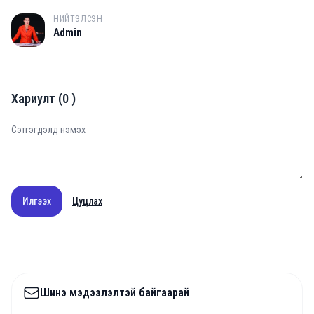
НИЙТЭЛСЭН
A
Admin
Хариулт
(
0
)
Илгээх
Цуцлах
Шинэ мэдээлэлтэй байгаарай