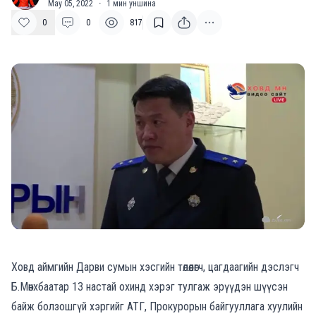
May 05, 2022
·
1
мин уншина
0
0
817
Ховд аймгийн Дарви сумын хэсгийн төлөөлөгч, цагдаагийн дэслэгч
Б.Мөнхбаатар 13 настай охинд хэрэг тулгаж эрүүдэн шүүсэн
байж болзошгүй хэргийг АТГ, Прокурорын байгууллага хуулийн