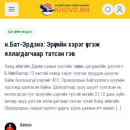
khovd.mn
Цаг үеийн мэдээ
н.Бат-Эрдэнэ: Эрүүгийн хэрэг үүсгэж
яллагдагчаар татсан гэв
Ховд аймгийн Дарви сумын хэсгийн төлөөлөгч, цагдаагийн дэслэгч
Б.Мөнхбаатар 13 настай охинд хэрэг тулгаж эрүүдэн шүүсэн
байж болзошгүй хэргийг АТГ, Прокурорын байгууллага хуулийн
хүрээнд шалгасан байна. Шалгалтаар эрүү шүүлт тулгасан нь
нотлогдсон тул эрүүгийн хэргийн тусгай ангийн 21,12 дахь зүйл
ангиар эрүү үүсгэж яллагдагчаар татсан тухай Ховд аймгийн
Прокурорын газрын орлогч дарга, хууль цаазын итгэмжит […]
Admin
A