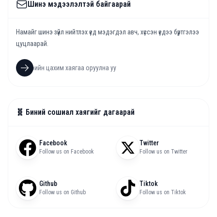
Шинэ мэдээлэлтэй байгаарай
Намайг шинэ зүйл нийтлэх үед мэдэгдэл авч, хүссэн үедээ бүртгэлээ
цуцлаарай.
🧬 Биний сошиал хаягийг дагаарай
Facebook
Twitter
Follow us on Facebook
Follow us on Twitter
Github
Tiktok
Follow us on Github
Follow us on Tiktok