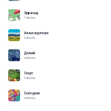
Эрүүл мэнд
7
Articles
Аялал жуулчлал
6
Articles
Дэлхий
6
Articles
Спорт
5
Articles
Соёл урлаг
4
Articles