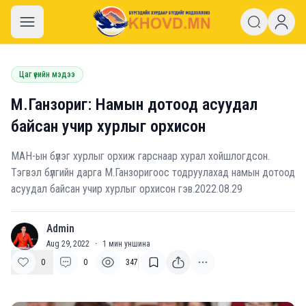
khovd.mn
Цаг үеийн мэдээ
М.Ганзориг: Намын дотоод асуудал
байсан учир хурлыг орхисон
МАН-ын бүлэг хурлыг орхиж гарснаар хурал хойшлогдсон.
Тэгвэл бүлгийн дарга М.Ганзоригоос тодруулахад намын дотоод
асуудал байсан учир хурлыг орхисон гэв.2022.08.29
Admin
A
Aug 29, 2022
·
1
мин уншина
0
0
347