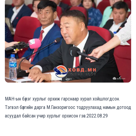
МАН-ын бүлэг хурлыг орхиж гарснаар хурал хойшлогдсон.
Тэгвэл бүлгийн дарга М.Ганзоригоос тодруулахад намын дотоод
асуудал байсан учир хурлыг орхисон гэв.2022.08.29