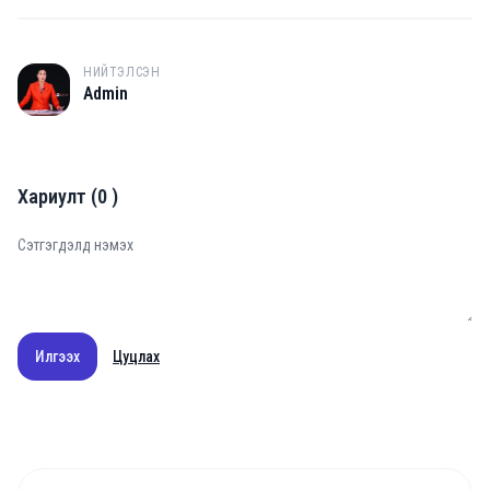
НИЙТЭЛСЭН
A
Admin
Хариулт
(
0
)
Илгээх
Цуцлах