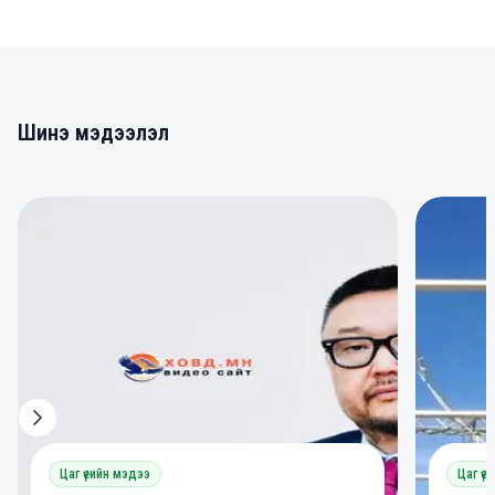
Шинэ мэдээлэл
0
0
Цаг үеийн мэдээ
Цаг үе