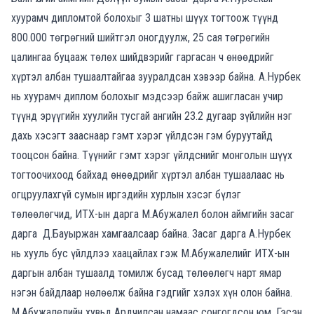
хуурамч дипломтой болохыг 3 шатны шүүх тогтоож түүнд
800.000 төгрөгний шийтгэл оногдуулж, 25 сая төгрөгийн
цалингаа буцааж төлөх шийдвэрийг гаргасан ч өнөөдрийг
хүртэл албан тушаалтайгаа зууралдсан хэвээр байна. А.Нурбек
нь хуурамч диплом болохыг мэдсээр байж ашигласан учир
түүнд эрүүгийн хуулийн тусгай ангийн 23.2 дугаар зүйлийн нэг
дахь хэсэгт зааснаар гэмт хэрэг үйлдсэн гэм буруутайд
тооцсон байна. Түүнийг гэмт хэрэг үйлдснийг монголын шүүх
тогтоочихоод байхад өнөөдрийг хүртэл албан тушаалаас нь
огцруулахгүй сумын иргэдийн хурлын хэсэг бүлэг
төлөөлөгчид, ИТХ-ын дарга М.Абужалел болон аймгийн засаг
дарга Д.Бауыржан хамгаалсаар байна. Засаг дарга А.Нурбек
нь хууль бус үйлдлээ хаацайлах гэж М.Абужалелийг ИТХ-ын
даргын албан тушаалд томилж бусад төлөөлөгч нарт ямар
нэгэн байдлаар нөлөөлж байна гэдгийг хэлэх хүн олон байна.
М.Абужалелийн хувьд Ардчилсан намаас сонгогдсон юм. Гэсэн