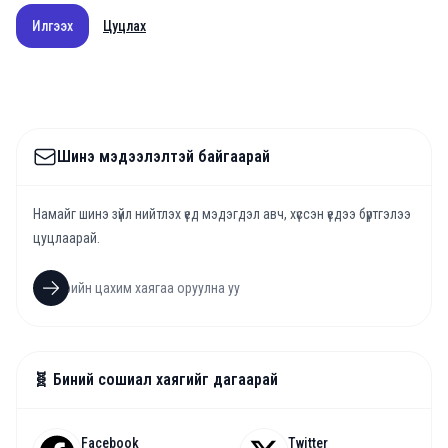
Илгээх
Цуцлах
Шинэ мэдээлэлтэй байгаарай
Намайг шинэ зүйл нийтлэх үед мэдэгдэл авч, хүссэн үедээ бүртгэлээ
цуцлаарай.
🧬 Биний сошиал хаягийг дагаарай
Facebook
Twitter