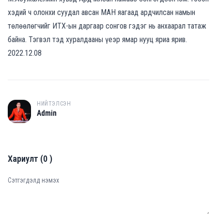
хэдий ч олонхи суудал авсан МАН яагаад ардчилсан намын
төлөөлөгчийг ИТХ-ын даргаар сонгов гэдэг нь анхаарал татаж
байна. Тэгвэл тэд хуралдааны үеэр ямар нууц яриа ярив.
2022.12.08
НИЙТЭЛСЭН
A
Admin
Хариулт
(
0
)