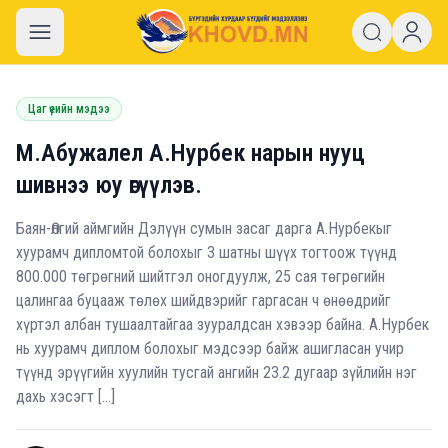
khovd.mn
Цаг үеийн мэдээ
М.Абужалел А.Нурбек нарын нууц
шивнээ юу өгүүлэв.
Баян-Өлгий аймгийн Дэлүүн сумын засаг дарга А.Нурбекыг
хуурамч дипломтой болохыг 3 шатны шүүх тогтоож түүнд
800.000 төгрөгний шийтгэл оногдуулж, 25 сая төгрөгийн
цалингаа буцааж төлөх шийдвэрийг гаргасан ч өнөөдрийг
хүртэл албан тушаалтайгаа зууралдсан хэвээр байна. А.Нурбек
нь хуурамч диплом болохыг мэдсээр байж ашигласан учир
түүнд эрүүгийн хуулийн тусгай ангийн 23.2 дугаар зүйлийн нэг
дахь хэсэгт […]