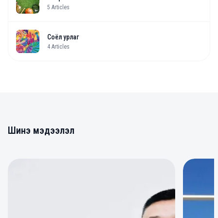
5
Articles
Соёл урлаг
4
Articles
Шинэ мэдээлэл
0
0