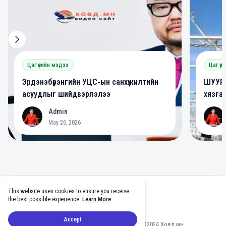
Цаг үеийн мэдээ
Цаг үе
Эрдэнэбүрэнгийн УЦС-ын санхүүжилтийн
ШУУРХ
асуудлыг шийдвэрлэлээ
хязга
Admin
A
A
May 26, 2026
Footer
This website uses cookies to ensure you receive
facebook
twitter
github
tiktok
the best possible experience.
Learn More
Accept
Мэдээлэл зөвшөөрөлгүй хуулбарлахыг хориглоно ©2024 Ховд.мн