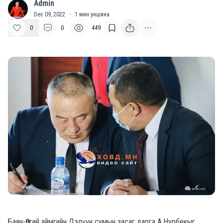
Admin
A
Dec 09, 2022
·
1
мин уншина
0
0
449
Баян-Өлгий аймгийн Дэлүүн сумын засаг дарга А.Нурбекыг